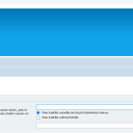
anan eteen, jota ei
Hae kaikilla sanoilla tai käytä kirjoitettua hakua
 vain yhden sanan on
Hae kaikilla vaihtoehdoilla