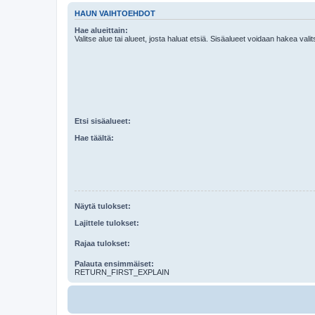
HAUN VAIHTOEHDOT
Hae alueittain:
Valitse alue tai alueet, josta haluat etsiä. Sisäalueet voidaan hakea vali
Etsi sisäalueet:
Hae täältä:
Näytä tulokset:
Lajittele tulokset:
Rajaa tulokset:
Palauta ensimmäiset:
RETURN_FIRST_EXPLAIN