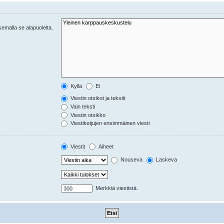
tsemalla se alapuolelta.
Kyllä
Ei
Viestin otsikot ja tekstit
Vain teksti
Viestin otsikko
Viestiketjujen ensimmäinen viesti
Viestit
Aiheet
Nouseva
Laskeva
Merkkiä viestistä.