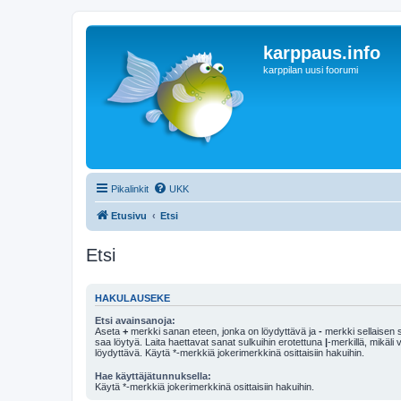
karppaus.info
karppilan uusi foorumi
Pikalinkit
UKK
Etusivu
Etsi
Etsi
HAKULAUSEKE
Etsi avainsanoja:
Aseta
+
merkki sanan eteen, jonka on löydyttävä ja
-
merkki sellaisen s
saa löytyä. Laita haettavat sanat sulkuihin erotettuna
|
-merkillä, mikäli
löydyttävä. Käytä *-merkkiä jokerimerkkinä osittaisiin hakuihin.
Hae käyttäjätunnuksella:
Käytä *-merkkiä jokerimerkkinä osittaisiin hakuihin.