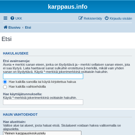
karppaus.info
UKK
Rekisteröidy
Kirjaudu sisään
Etusivu
Etsi
Etsi
HAKULAUSEKE
Etsi avainsanoja:
Aseta
+
merkki sanan eteen, jonka on löydyttävä ja
-
merkki sellaisen sanan eteen, jota
ei saa löytyä. Laita haettavat sanat sulkuihin erotettuna
|
-merkillä, mikäli vain yhden
sanan on löydyttävä. Käytä *-merkkiä jokerimerkkinä osittaisiin hakuihin.
Hae kaikilla sanoilla tai käytä kirjoitettua hakua
Hae kaikilla vaihtoehdoilla
Hae käyttäjätunnuksella:
Käytä *-merkkiä jokerimerkkinä osittaisiin hakuihin.
HAUN VAIHTOEHDOT
Hae alueittain:
Valitse alue tai alueet, josta haluat etsiä. Sisäalueet voidaan hakea valitsemalla se
alapuolelta.