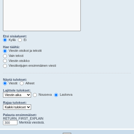
Etsi sisäalueet:
Kyllä
Ei
Hae täältä:
Viestin otsikot ja tekstit
Vain teksti
Viestin otsikko
Viestiketjujen ensimmäinen viesti
Näytä tulokset:
Viestit
Aiheet
Lajittele tulokset:
Nouseva
Laskeva
Rajaa tulokset:
Palauta ensimmäiset:
RETURN_FIRST_EXPLAIN
Merkkiä viestistä.