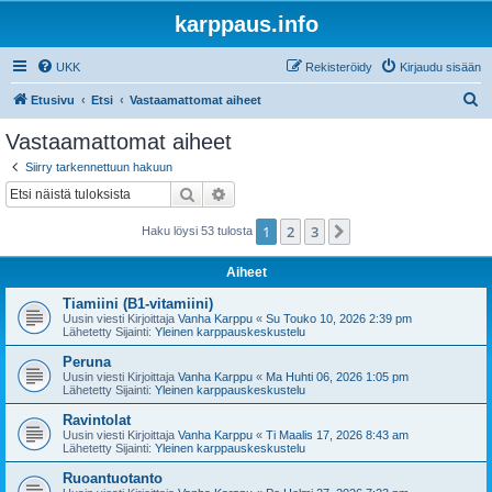
karppaus.info
UKK
Rekisteröidy
Kirjaudu sisään
E
Etusivu
Etsi
Vastaamattomat aiheet
t
Vastaamattomat aiheet
s
Siirry tarkennettuun hakuun
i
Etsi
Tarkennettu haku
1
2
3
Seuraava
Haku löysi 53 tulosta
Aiheet
Tiamiini (B1-vitamiini)
Uusin viesti Kirjoittaja
Vanha Karppu
«
Su Touko 10, 2026 2:39 pm
Lähetetty Sijainti:
Yleinen karppauskeskustelu
Peruna
Uusin viesti Kirjoittaja
Vanha Karppu
«
Ma Huhti 06, 2026 1:05 pm
Lähetetty Sijainti:
Yleinen karppauskeskustelu
Ravintolat
Uusin viesti Kirjoittaja
Vanha Karppu
«
Ti Maalis 17, 2026 8:43 am
Lähetetty Sijainti:
Yleinen karppauskeskustelu
Ruoantuotanto