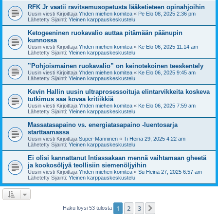
RFK Jr vaatii ravitsemusopetusta lääketieteen opinahjoihin
Uusin viesti Kirjoittaja
Yhden miehen komitea
«
Pe Elo 08, 2025 2:36 pm
Lähetetty Sijainti:
Yleinen karppauskeskustelu
Ketogeeninen ruokavalio auttaa pitämään päänupin
kunnossa
Uusin viesti Kirjoittaja
Yhden miehen komitea
«
Ke Elo 06, 2025 11:14 am
Lähetetty Sijainti:
Yleinen karppauskeskustelu
”Pohjoismainen ruokavalio” on keinotekoinen teeskentely
Uusin viesti Kirjoittaja
Yhden miehen komitea
«
Ke Elo 06, 2025 9:45 am
Lähetetty Sijainti:
Yleinen karppauskeskustelu
Kevin Hallin uusin ultraprosessoituja elintarvikkeita koskeva
tutkimus saa kovaa kritiikkiä
Uusin viesti Kirjoittaja
Yhden miehen komitea
«
Ke Elo 06, 2025 7:59 am
Lähetetty Sijainti:
Yleinen karppauskeskustelu
Massatasapaino vs. energiatasapaino -luentosarja
starttaamassa
Uusin viesti Kirjoittaja
Super-Manninen
«
Ti Heinä 29, 2025 4:22 am
Lähetetty Sijainti:
Yleinen karppauskeskustelu
Ei olisi kannattanut Intiassakaan mennä vaihtamaan gheetä
ja kookosöljyä teollisiin siemenöljyihin
Uusin viesti Kirjoittaja
Yhden miehen komitea
«
Su Heinä 27, 2025 6:57 am
Lähetetty Sijainti:
Yleinen karppauskeskustelu
1
2
3
Seuraava
Haku löysi 53 tulosta