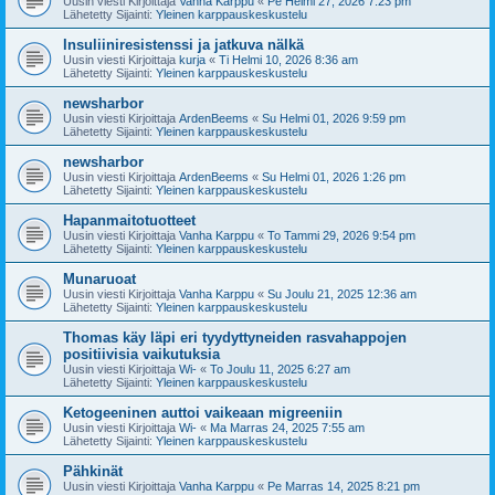
Uusin viesti Kirjoittaja
Vanha Karppu
«
Pe Helmi 27, 2026 7:23 pm
Lähetetty Sijainti:
Yleinen karppauskeskustelu
Insuliiniresistenssi ja jatkuva nälkä
Uusin viesti Kirjoittaja
kurja
«
Ti Helmi 10, 2026 8:36 am
Lähetetty Sijainti:
Yleinen karppauskeskustelu
newsharbor
Uusin viesti Kirjoittaja
ArdenBeems
«
Su Helmi 01, 2026 9:59 pm
Lähetetty Sijainti:
Yleinen karppauskeskustelu
newsharbor
Uusin viesti Kirjoittaja
ArdenBeems
«
Su Helmi 01, 2026 1:26 pm
Lähetetty Sijainti:
Yleinen karppauskeskustelu
Hapanmaitotuotteet
Uusin viesti Kirjoittaja
Vanha Karppu
«
To Tammi 29, 2026 9:54 pm
Lähetetty Sijainti:
Yleinen karppauskeskustelu
Munaruoat
Uusin viesti Kirjoittaja
Vanha Karppu
«
Su Joulu 21, 2025 12:36 am
Lähetetty Sijainti:
Yleinen karppauskeskustelu
Thomas käy läpi eri tyydyttyneiden rasvahappojen
positiivisia vaikutuksia
Uusin viesti Kirjoittaja
Wi-
«
To Joulu 11, 2025 6:27 am
Lähetetty Sijainti:
Yleinen karppauskeskustelu
Ketogeeninen auttoi vaikeaan migreeniin
Uusin viesti Kirjoittaja
Wi-
«
Ma Marras 24, 2025 7:55 am
Lähetetty Sijainti:
Yleinen karppauskeskustelu
Pähkinät
Uusin viesti Kirjoittaja
Vanha Karppu
«
Pe Marras 14, 2025 8:21 pm