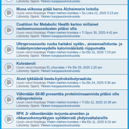
Lähetetty Sijainti:
Yleinen karppauskeskustelu
Muna viikossa pitää herra Alzheimerin loitolla
Uusin viesti Kirjoittaja
Yhden miehen komitea
«
Su Loka 12, 2025 3:13 pm
Lähetetty Sijainti:
Yleinen karppauskeskustelu
Coalition for Metabolic Health kertoo millaiset
ravitsemussuositusten pitäisi olla
Uusin viesti Kirjoittaja
Yhden miehen komitea
«
Ti Syys 30, 2025 4:42 pm
Lähetetty Sijainti:
Yleinen karppauskeskustelu
Ultraprosessoitu ruoka haitaksi sydän-, aineenvaihdunta- ja
lisääntymisterveydelle kalorimäärästä riippumatta
Uusin viesti Kirjoittaja
Yhden miehen komitea
«
Su Elo 31, 2025 7:23 pm
Lähetetty Sijainti:
Yleinen karppauskeskustelu
Kolesteroli
Uusin viesti Kirjoittaja
El_chocolate
«
Pe Elo 29, 2025 1:20 am
Lähetetty Sijainti:
Yleinen karppauskeskustelu
Aivot tykkäävät beeta-hydroksibutyraatista
Uusin viesti Kirjoittaja
Yhden miehen komitea
«
Su Elo 24, 2025 9:36 am
Lähetetty Sijainti:
Yleinen karppauskeskustelu
Vähintään 60-80 prosenttia proteiininsaannista pitäisi olla
eläinproteiinia
Uusin viesti Kirjoittaja
Yhden miehen komitea
«
Ti Elo 12, 2025 10:38 am
Lähetetty Sijainti:
Yleinen karppauskeskustelu
RFK Jr vähentämään torjunta-aineiden ja
rikkaruohomyrkkyjen syöttämistä yhdysvaltalaisille
Uusin viesti Kirjoittaja
Yhden miehen komitea
«
Ma Elo 11, 2025 6:10 am
Lähetetty Sijainti:
Yleinen karppauskeskustelu