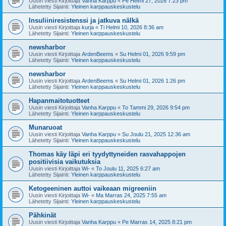
Uusin viesti Kirjoittaja
Vanha Karppu
«
Pe Helmi 27, 2026 7:23 pm
Lähetetty Sijainti:
Yleinen karppauskeskustelu
Insuliiniresistenssi ja jatkuva nälkä
Uusin viesti Kirjoittaja
kurja
«
Ti Helmi 10, 2026 8:36 am
Lähetetty Sijainti:
Yleinen karppauskeskustelu
newsharbor
Uusin viesti Kirjoittaja
ArdenBeems
«
Su Helmi 01, 2026 9:59 pm
Lähetetty Sijainti:
Yleinen karppauskeskustelu
newsharbor
Uusin viesti Kirjoittaja
ArdenBeems
«
Su Helmi 01, 2026 1:26 pm
Lähetetty Sijainti:
Yleinen karppauskeskustelu
Hapanmaitotuotteet
Uusin viesti Kirjoittaja
Vanha Karppu
«
To Tammi 29, 2026 9:54 pm
Lähetetty Sijainti:
Yleinen karppauskeskustelu
Munaruoat
Uusin viesti Kirjoittaja
Vanha Karppu
«
Su Joulu 21, 2025 12:36 am
Lähetetty Sijainti:
Yleinen karppauskeskustelu
Thomas käy läpi eri tyydyttyneiden rasvahappojen
positiivisia vaikutuksia
Uusin viesti Kirjoittaja
Wi-
«
To Joulu 11, 2025 6:27 am
Lähetetty Sijainti:
Yleinen karppauskeskustelu
Ketogeeninen auttoi vaikeaan migreeniin
Uusin viesti Kirjoittaja
Wi-
«
Ma Marras 24, 2025 7:55 am
Lähetetty Sijainti:
Yleinen karppauskeskustelu
Pähkinät
Uusin viesti Kirjoittaja
Vanha Karppu
«
Pe Marras 14, 2025 8:21 pm