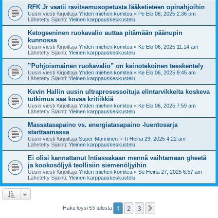
RFK Jr vaatii ravitsemusopetusta lääketieteen opinahjoihin
Uusin viesti Kirjoittaja
Yhden miehen komitea
«
Pe Elo 08, 2025 2:36 pm
Lähetetty Sijainti:
Yleinen karppauskeskustelu
Ketogeeninen ruokavalio auttaa pitämään päänupin
kunnossa
Uusin viesti Kirjoittaja
Yhden miehen komitea
«
Ke Elo 06, 2025 11:14 am
Lähetetty Sijainti:
Yleinen karppauskeskustelu
”Pohjoismainen ruokavalio” on keinotekoinen teeskentely
Uusin viesti Kirjoittaja
Yhden miehen komitea
«
Ke Elo 06, 2025 9:45 am
Lähetetty Sijainti:
Yleinen karppauskeskustelu
Kevin Hallin uusin ultraprosessoituja elintarvikkeita koskeva
tutkimus saa kovaa kritiikkiä
Uusin viesti Kirjoittaja
Yhden miehen komitea
«
Ke Elo 06, 2025 7:59 am
Lähetetty Sijainti:
Yleinen karppauskeskustelu
Massatasapaino vs. energiatasapaino -luentosarja
starttaamassa
Uusin viesti Kirjoittaja
Super-Manninen
«
Ti Heinä 29, 2025 4:22 am
Lähetetty Sijainti:
Yleinen karppauskeskustelu
Ei olisi kannattanut Intiassakaan mennä vaihtamaan gheetä
ja kookosöljyä teollisiin siemenöljyihin
Uusin viesti Kirjoittaja
Yhden miehen komitea
«
Su Heinä 27, 2025 6:57 am
Lähetetty Sijainti:
Yleinen karppauskeskustelu
1
2
3
Seuraava
Haku löysi 53 tulosta