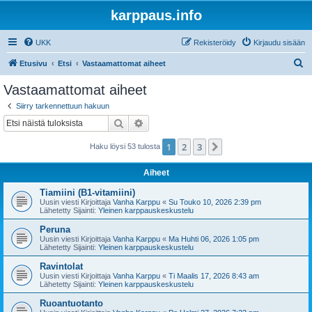
karppaus.info
UKK
Rekisteröidy
Kirjaudu sisään
E
Etusivu
Etsi
Vastaamattomat aiheet
t
Vastaamattomat aiheet
s
Siirry tarkennettuun hakuun
i
Etsi
Tarkennettu haku
1
2
3
Seuraava
Haku löysi 53 tulosta
Aiheet
Tiamiini (B1-vitamiini)
Uusin viesti Kirjoittaja
Vanha Karppu
«
Su Touko 10, 2026 2:39 pm
Lähetetty Sijainti:
Yleinen karppauskeskustelu
Peruna
Uusin viesti Kirjoittaja
Vanha Karppu
«
Ma Huhti 06, 2026 1:05 pm
Lähetetty Sijainti:
Yleinen karppauskeskustelu
Ravintolat
Uusin viesti Kirjoittaja
Vanha Karppu
«
Ti Maalis 17, 2026 8:43 am
Lähetetty Sijainti:
Yleinen karppauskeskustelu
Ruoantuotanto