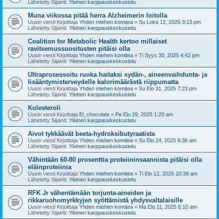
Lähetetty Sijainti:
Yleinen karppauskeskustelu
Muna viikossa pitää herra Alzheimerin loitolla
Uusin viesti Kirjoittaja
Yhden miehen komitea
«
Su Loka 12, 2025 3:13 pm
Lähetetty Sijainti:
Yleinen karppauskeskustelu
Coalition for Metabolic Health kertoo millaiset
ravitsemussuositusten pitäisi olla
Uusin viesti Kirjoittaja
Yhden miehen komitea
«
Ti Syys 30, 2025 4:42 pm
Lähetetty Sijainti:
Yleinen karppauskeskustelu
Ultraprosessoitu ruoka haitaksi sydän-, aineenvaihdunta- ja
lisääntymisterveydelle kalorimäärästä riippumatta
Uusin viesti Kirjoittaja
Yhden miehen komitea
«
Su Elo 31, 2025 7:23 pm
Lähetetty Sijainti:
Yleinen karppauskeskustelu
Kolesteroli
Uusin viesti Kirjoittaja
El_chocolate
«
Pe Elo 29, 2025 1:20 am
Lähetetty Sijainti:
Yleinen karppauskeskustelu
Aivot tykkäävät beeta-hydroksibutyraatista
Uusin viesti Kirjoittaja
Yhden miehen komitea
«
Su Elo 24, 2025 9:36 am
Lähetetty Sijainti:
Yleinen karppauskeskustelu
Vähintään 60-80 prosenttia proteiininsaannista pitäisi olla
eläinproteiinia
Uusin viesti Kirjoittaja
Yhden miehen komitea
«
Ti Elo 12, 2025 10:38 am
Lähetetty Sijainti:
Yleinen karppauskeskustelu
RFK Jr vähentämään torjunta-aineiden ja
rikkaruohomyrkkyjen syöttämistä yhdysvaltalaisille
Uusin viesti Kirjoittaja
Yhden miehen komitea
«
Ma Elo 11, 2025 6:10 am
Lähetetty Sijainti:
Yleinen karppauskeskustelu