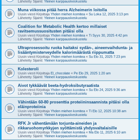
Lähetetty Sijainti:
Yleinen karppauskeskustelu
Muna viikossa pitää herra Alzheimerin loitolla
Uusin viesti Kirjoittaja
Yhden miehen komitea
«
Su Loka 12, 2025 3:13 pm
Lähetetty Sijainti:
Yleinen karppauskeskustelu
Coalition for Metabolic Health kertoo millaiset
ravitsemussuositusten pitäisi olla
Uusin viesti Kirjoittaja
Yhden miehen komitea
«
Ti Syys 30, 2025 4:42 pm
Lähetetty Sijainti:
Yleinen karppauskeskustelu
Ultraprosessoitu ruoka haitaksi sydän-, aineenvaihdunta- ja
lisääntymisterveydelle kalorimäärästä riippumatta
Uusin viesti Kirjoittaja
Yhden miehen komitea
«
Su Elo 31, 2025 7:23 pm
Lähetetty Sijainti:
Yleinen karppauskeskustelu
Kolesteroli
Uusin viesti Kirjoittaja
El_chocolate
«
Pe Elo 29, 2025 1:20 am
Lähetetty Sijainti:
Yleinen karppauskeskustelu
Aivot tykkäävät beeta-hydroksibutyraatista
Uusin viesti Kirjoittaja
Yhden miehen komitea
«
Su Elo 24, 2025 9:36 am
Lähetetty Sijainti:
Yleinen karppauskeskustelu
Vähintään 60-80 prosenttia proteiininsaannista pitäisi olla
eläinproteiinia
Uusin viesti Kirjoittaja
Yhden miehen komitea
«
Ti Elo 12, 2025 10:38 am
Lähetetty Sijainti:
Yleinen karppauskeskustelu
RFK Jr vähentämään torjunta-aineiden ja
rikkaruohomyrkkyjen syöttämistä yhdysvaltalaisille
Uusin viesti Kirjoittaja
Yhden miehen komitea
«
Ma Elo 11, 2025 6:10 am
Lähetetty Sijainti:
Yleinen karppauskeskustelu