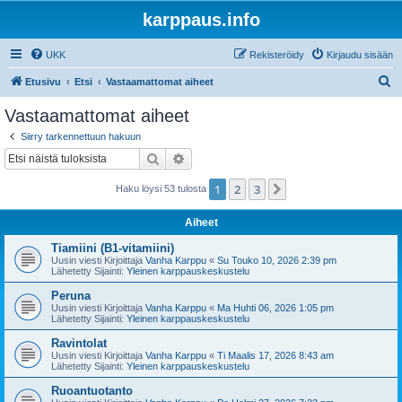
karppaus.info
UKK
Rekisteröidy
Kirjaudu sisään
E
Etusivu
Etsi
Vastaamattomat aiheet
t
Vastaamattomat aiheet
s
Siirry tarkennettuun hakuun
i
Etsi
Tarkennettu haku
1
2
3
Seuraava
Haku löysi 53 tulosta
Aiheet
Tiamiini (B1-vitamiini)
Uusin viesti Kirjoittaja
Vanha Karppu
«
Su Touko 10, 2026 2:39 pm
Lähetetty Sijainti:
Yleinen karppauskeskustelu
Peruna
Uusin viesti Kirjoittaja
Vanha Karppu
«
Ma Huhti 06, 2026 1:05 pm
Lähetetty Sijainti:
Yleinen karppauskeskustelu
Ravintolat
Uusin viesti Kirjoittaja
Vanha Karppu
«
Ti Maalis 17, 2026 8:43 am
Lähetetty Sijainti:
Yleinen karppauskeskustelu
Ruoantuotanto