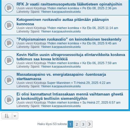
RFK Jr vaatii ravitsemusopetusta lääketieteen opinahjoihin
Uusin viesti Kirjoittaja
Yhden miehen komitea
«
Pe Elo 08, 2025 2:36 pm
Lähetetty Sijainti:
Yleinen karppauskeskustelu
Ketogeeninen ruokavalio auttaa pitämään päänupin
kunnossa
Uusin viesti Kirjoittaja
Yhden miehen komitea
«
Ke Elo 06, 2025 11:14 am
Lähetetty Sijainti:
Yleinen karppauskeskustelu
”Pohjoismainen ruokavalio” on keinotekoinen teeskentely
Uusin viesti Kirjoittaja
Yhden miehen komitea
«
Ke Elo 06, 2025 9:45 am
Lähetetty Sijainti:
Yleinen karppauskeskustelu
Kevin Hallin uusin ultraprosessoituja elintarvikkeita koskeva
tutkimus saa kovaa kritiikkiä
Uusin viesti Kirjoittaja
Yhden miehen komitea
«
Ke Elo 06, 2025 7:59 am
Lähetetty Sijainti:
Yleinen karppauskeskustelu
Massatasapaino vs. energiatasapaino -luentosarja
starttaamassa
Uusin viesti Kirjoittaja
Super-Manninen
«
Ti Heinä 29, 2025 4:22 am
Lähetetty Sijainti:
Yleinen karppauskeskustelu
Ei olisi kannattanut Intiassakaan mennä vaihtamaan gheetä
ja kookosöljyä teollisiin siemenöljyihin
Uusin viesti Kirjoittaja
Yhden miehen komitea
«
Su Heinä 27, 2025 6:57 am
Lähetetty Sijainti:
Yleinen karppauskeskustelu
1
2
3
Seuraava
Haku löysi 53 tulosta