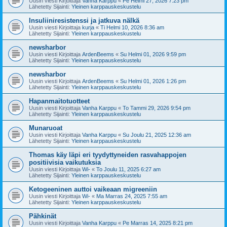
Uusin viesti Kirjoittaja
Vanha Karppu
«
Pe Helmi 27, 2026 7:23 pm
Lähetetty Sijainti:
Yleinen karppauskeskustelu
Insuliiniresistenssi ja jatkuva nälkä
Uusin viesti Kirjoittaja
kurja
«
Ti Helmi 10, 2026 8:36 am
Lähetetty Sijainti:
Yleinen karppauskeskustelu
newsharbor
Uusin viesti Kirjoittaja
ArdenBeems
«
Su Helmi 01, 2026 9:59 pm
Lähetetty Sijainti:
Yleinen karppauskeskustelu
newsharbor
Uusin viesti Kirjoittaja
ArdenBeems
«
Su Helmi 01, 2026 1:26 pm
Lähetetty Sijainti:
Yleinen karppauskeskustelu
Hapanmaitotuotteet
Uusin viesti Kirjoittaja
Vanha Karppu
«
To Tammi 29, 2026 9:54 pm
Lähetetty Sijainti:
Yleinen karppauskeskustelu
Munaruoat
Uusin viesti Kirjoittaja
Vanha Karppu
«
Su Joulu 21, 2025 12:36 am
Lähetetty Sijainti:
Yleinen karppauskeskustelu
Thomas käy läpi eri tyydyttyneiden rasvahappojen
positiivisia vaikutuksia
Uusin viesti Kirjoittaja
Wi-
«
To Joulu 11, 2025 6:27 am
Lähetetty Sijainti:
Yleinen karppauskeskustelu
Ketogeeninen auttoi vaikeaan migreeniin
Uusin viesti Kirjoittaja
Wi-
«
Ma Marras 24, 2025 7:55 am
Lähetetty Sijainti:
Yleinen karppauskeskustelu
Pähkinät
Uusin viesti Kirjoittaja
Vanha Karppu
«
Pe Marras 14, 2025 8:21 pm