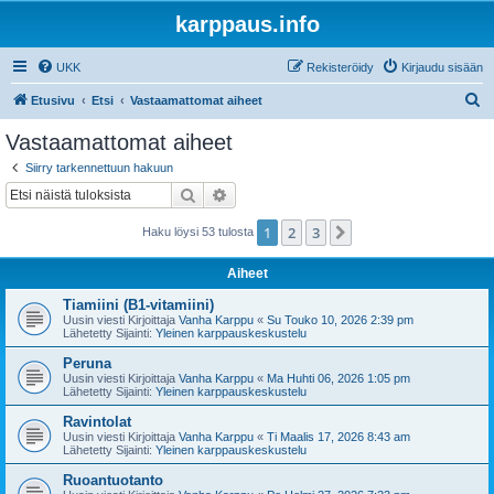
karppaus.info
UKK
Rekisteröidy
Kirjaudu sisään
E
Etusivu
Etsi
Vastaamattomat aiheet
t
Vastaamattomat aiheet
s
Siirry tarkennettuun hakuun
i
Etsi
Tarkennettu haku
1
2
3
Seuraava
Haku löysi 53 tulosta
Aiheet
Tiamiini (B1-vitamiini)
Uusin viesti Kirjoittaja
Vanha Karppu
«
Su Touko 10, 2026 2:39 pm
Lähetetty Sijainti:
Yleinen karppauskeskustelu
Peruna
Uusin viesti Kirjoittaja
Vanha Karppu
«
Ma Huhti 06, 2026 1:05 pm
Lähetetty Sijainti:
Yleinen karppauskeskustelu
Ravintolat
Uusin viesti Kirjoittaja
Vanha Karppu
«
Ti Maalis 17, 2026 8:43 am
Lähetetty Sijainti:
Yleinen karppauskeskustelu
Ruoantuotanto