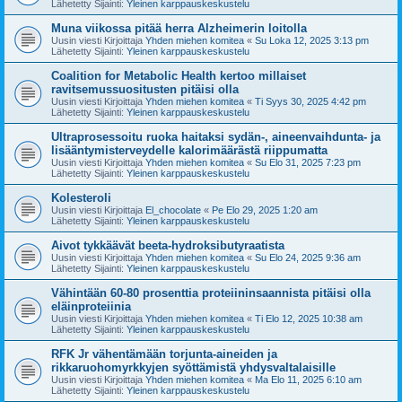
Lähetetty Sijainti:
Yleinen karppauskeskustelu
Muna viikossa pitää herra Alzheimerin loitolla
Uusin viesti Kirjoittaja
Yhden miehen komitea
«
Su Loka 12, 2025 3:13 pm
Lähetetty Sijainti:
Yleinen karppauskeskustelu
Coalition for Metabolic Health kertoo millaiset
ravitsemussuositusten pitäisi olla
Uusin viesti Kirjoittaja
Yhden miehen komitea
«
Ti Syys 30, 2025 4:42 pm
Lähetetty Sijainti:
Yleinen karppauskeskustelu
Ultraprosessoitu ruoka haitaksi sydän-, aineenvaihdunta- ja
lisääntymisterveydelle kalorimäärästä riippumatta
Uusin viesti Kirjoittaja
Yhden miehen komitea
«
Su Elo 31, 2025 7:23 pm
Lähetetty Sijainti:
Yleinen karppauskeskustelu
Kolesteroli
Uusin viesti Kirjoittaja
El_chocolate
«
Pe Elo 29, 2025 1:20 am
Lähetetty Sijainti:
Yleinen karppauskeskustelu
Aivot tykkäävät beeta-hydroksibutyraatista
Uusin viesti Kirjoittaja
Yhden miehen komitea
«
Su Elo 24, 2025 9:36 am
Lähetetty Sijainti:
Yleinen karppauskeskustelu
Vähintään 60-80 prosenttia proteiininsaannista pitäisi olla
eläinproteiinia
Uusin viesti Kirjoittaja
Yhden miehen komitea
«
Ti Elo 12, 2025 10:38 am
Lähetetty Sijainti:
Yleinen karppauskeskustelu
RFK Jr vähentämään torjunta-aineiden ja
rikkaruohomyrkkyjen syöttämistä yhdysvaltalaisille
Uusin viesti Kirjoittaja
Yhden miehen komitea
«
Ma Elo 11, 2025 6:10 am
Lähetetty Sijainti:
Yleinen karppauskeskustelu