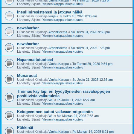
Uusin viesti Kirjoittaja
Vanha Karppu
«
Pe Helmi 27, 2026 7:23 pm
Lähetetty Sijainti:
Yleinen karppauskeskustelu
Insuliiniresistenssi ja jatkuva nälkä
Uusin viesti Kirjoittaja
kurja
«
Ti Helmi 10, 2026 8:36 am
Lähetetty Sijainti:
Yleinen karppauskeskustelu
newsharbor
Uusin viesti Kirjoittaja
ArdenBeems
«
Su Helmi 01, 2026 9:59 pm
Lähetetty Sijainti:
Yleinen karppauskeskustelu
newsharbor
Uusin viesti Kirjoittaja
ArdenBeems
«
Su Helmi 01, 2026 1:26 pm
Lähetetty Sijainti:
Yleinen karppauskeskustelu
Hapanmaitotuotteet
Uusin viesti Kirjoittaja
Vanha Karppu
«
To Tammi 29, 2026 9:54 pm
Lähetetty Sijainti:
Yleinen karppauskeskustelu
Munaruoat
Uusin viesti Kirjoittaja
Vanha Karppu
«
Su Joulu 21, 2025 12:36 am
Lähetetty Sijainti:
Yleinen karppauskeskustelu
Thomas käy läpi eri tyydyttyneiden rasvahappojen
positiivisia vaikutuksia
Uusin viesti Kirjoittaja
Wi-
«
To Joulu 11, 2025 6:27 am
Lähetetty Sijainti:
Yleinen karppauskeskustelu
Ketogeeninen auttoi vaikeaan migreeniin
Uusin viesti Kirjoittaja
Wi-
«
Ma Marras 24, 2025 7:55 am
Lähetetty Sijainti:
Yleinen karppauskeskustelu
Pähkinät
Uusin viesti Kirjoittaja
Vanha Karppu
«
Pe Marras 14, 2025 8:21 pm