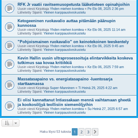
RFK Jr vaatii ravitsemusopetusta lääketieteen opinahjoihin
Uusin viesti Kirjoittaja
Yhden miehen komitea
«
Pe Elo 08, 2025 2:36 pm
Lähetetty Sijainti:
Yleinen karppauskeskustelu
Ketogeeninen ruokavalio auttaa pitämään päänupin
kunnossa
Uusin viesti Kirjoittaja
Yhden miehen komitea
«
Ke Elo 06, 2025 11:14 am
Lähetetty Sijainti:
Yleinen karppauskeskustelu
”Pohjoismainen ruokavalio” on keinotekoinen teeskentely
Uusin viesti Kirjoittaja
Yhden miehen komitea
«
Ke Elo 06, 2025 9:45 am
Lähetetty Sijainti:
Yleinen karppauskeskustelu
Kevin Hallin uusin ultraprosessoituja elintarvikkeita koskeva
tutkimus saa kovaa kritiikkiä
Uusin viesti Kirjoittaja
Yhden miehen komitea
«
Ke Elo 06, 2025 7:59 am
Lähetetty Sijainti:
Yleinen karppauskeskustelu
Massatasapaino vs. energiatasapaino -luentosarja
starttaamassa
Uusin viesti Kirjoittaja
Super-Manninen
«
Ti Heinä 29, 2025 4:22 am
Lähetetty Sijainti:
Yleinen karppauskeskustelu
Ei olisi kannattanut Intiassakaan mennä vaihtamaan gheetä
ja kookosöljyä teollisiin siemenöljyihin
Uusin viesti Kirjoittaja
Yhden miehen komitea
«
Su Heinä 27, 2025 6:57 am
Lähetetty Sijainti:
Yleinen karppauskeskustelu
1
2
3
Seuraava
Haku löysi 53 tulosta