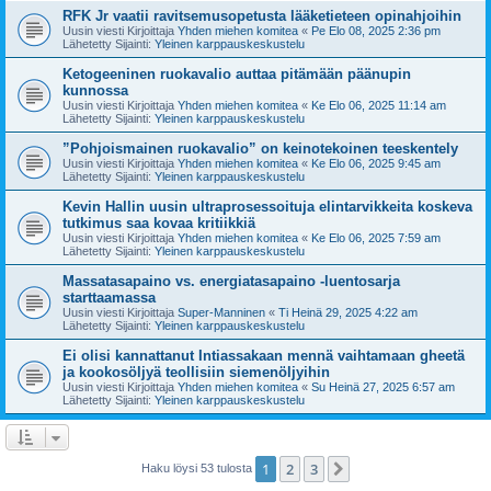
RFK Jr vaatii ravitsemusopetusta lääketieteen opinahjoihin
Uusin viesti Kirjoittaja
Yhden miehen komitea
«
Pe Elo 08, 2025 2:36 pm
Lähetetty Sijainti:
Yleinen karppauskeskustelu
Ketogeeninen ruokavalio auttaa pitämään päänupin
kunnossa
Uusin viesti Kirjoittaja
Yhden miehen komitea
«
Ke Elo 06, 2025 11:14 am
Lähetetty Sijainti:
Yleinen karppauskeskustelu
”Pohjoismainen ruokavalio” on keinotekoinen teeskentely
Uusin viesti Kirjoittaja
Yhden miehen komitea
«
Ke Elo 06, 2025 9:45 am
Lähetetty Sijainti:
Yleinen karppauskeskustelu
Kevin Hallin uusin ultraprosessoituja elintarvikkeita koskeva
tutkimus saa kovaa kritiikkiä
Uusin viesti Kirjoittaja
Yhden miehen komitea
«
Ke Elo 06, 2025 7:59 am
Lähetetty Sijainti:
Yleinen karppauskeskustelu
Massatasapaino vs. energiatasapaino -luentosarja
starttaamassa
Uusin viesti Kirjoittaja
Super-Manninen
«
Ti Heinä 29, 2025 4:22 am
Lähetetty Sijainti:
Yleinen karppauskeskustelu
Ei olisi kannattanut Intiassakaan mennä vaihtamaan gheetä
ja kookosöljyä teollisiin siemenöljyihin
Uusin viesti Kirjoittaja
Yhden miehen komitea
«
Su Heinä 27, 2025 6:57 am
Lähetetty Sijainti:
Yleinen karppauskeskustelu
1
2
3
Seuraava
Haku löysi 53 tulosta