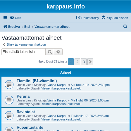
karppaus.info
UKK
Rekisteröidy
Kirjaudu sisään
E
Etusivu
Etsi
Vastaamattomat aiheet
t
Vastaamattomat aiheet
s
Siirry tarkennettuun hakuun
i
Etsi
Tarkennettu haku
1
2
3
Seuraava
Haku löysi 53 tulosta
Aiheet
Tiamiini (B1-vitamiini)
Uusin viesti Kirjoittaja
Vanha Karppu
«
Su Touko 10, 2026 2:39 pm
Lähetetty Sijainti:
Yleinen karppauskeskustelu
Peruna
Uusin viesti Kirjoittaja
Vanha Karppu
«
Ma Huhti 06, 2026 1:05 pm
Lähetetty Sijainti:
Yleinen karppauskeskustelu
Ravintolat
Uusin viesti Kirjoittaja
Vanha Karppu
«
Ti Maalis 17, 2026 8:43 am
Lähetetty Sijainti:
Yleinen karppauskeskustelu
Ruoantuotanto