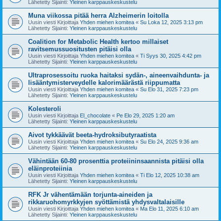
Lähetetty Sijainti:
Yleinen karppauskeskustelu
Muna viikossa pitää herra Alzheimerin loitolla
Uusin viesti Kirjoittaja
Yhden miehen komitea
«
Su Loka 12, 2025 3:13 pm
Lähetetty Sijainti:
Yleinen karppauskeskustelu
Coalition for Metabolic Health kertoo millaiset
ravitsemussuositusten pitäisi olla
Uusin viesti Kirjoittaja
Yhden miehen komitea
«
Ti Syys 30, 2025 4:42 pm
Lähetetty Sijainti:
Yleinen karppauskeskustelu
Ultraprosessoitu ruoka haitaksi sydän-, aineenvaihdunta- ja
lisääntymisterveydelle kalorimäärästä riippumatta
Uusin viesti Kirjoittaja
Yhden miehen komitea
«
Su Elo 31, 2025 7:23 pm
Lähetetty Sijainti:
Yleinen karppauskeskustelu
Kolesteroli
Uusin viesti Kirjoittaja
El_chocolate
«
Pe Elo 29, 2025 1:20 am
Lähetetty Sijainti:
Yleinen karppauskeskustelu
Aivot tykkäävät beeta-hydroksibutyraatista
Uusin viesti Kirjoittaja
Yhden miehen komitea
«
Su Elo 24, 2025 9:36 am
Lähetetty Sijainti:
Yleinen karppauskeskustelu
Vähintään 60-80 prosenttia proteiininsaannista pitäisi olla
eläinproteiinia
Uusin viesti Kirjoittaja
Yhden miehen komitea
«
Ti Elo 12, 2025 10:38 am
Lähetetty Sijainti:
Yleinen karppauskeskustelu
RFK Jr vähentämään torjunta-aineiden ja
rikkaruohomyrkkyjen syöttämistä yhdysvaltalaisille
Uusin viesti Kirjoittaja
Yhden miehen komitea
«
Ma Elo 11, 2025 6:10 am
Lähetetty Sijainti:
Yleinen karppauskeskustelu