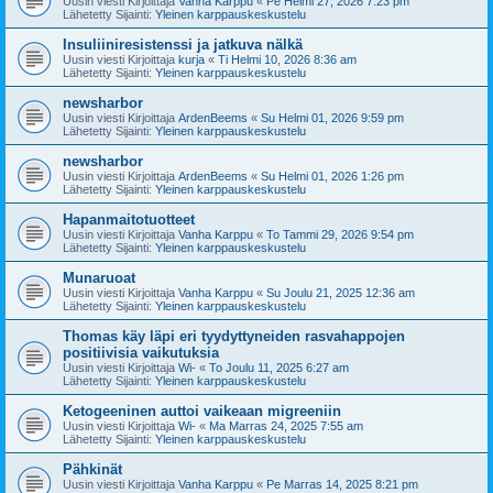
Uusin viesti Kirjoittaja
Vanha Karppu
«
Pe Helmi 27, 2026 7:23 pm
Lähetetty Sijainti:
Yleinen karppauskeskustelu
Insuliiniresistenssi ja jatkuva nälkä
Uusin viesti Kirjoittaja
kurja
«
Ti Helmi 10, 2026 8:36 am
Lähetetty Sijainti:
Yleinen karppauskeskustelu
newsharbor
Uusin viesti Kirjoittaja
ArdenBeems
«
Su Helmi 01, 2026 9:59 pm
Lähetetty Sijainti:
Yleinen karppauskeskustelu
newsharbor
Uusin viesti Kirjoittaja
ArdenBeems
«
Su Helmi 01, 2026 1:26 pm
Lähetetty Sijainti:
Yleinen karppauskeskustelu
Hapanmaitotuotteet
Uusin viesti Kirjoittaja
Vanha Karppu
«
To Tammi 29, 2026 9:54 pm
Lähetetty Sijainti:
Yleinen karppauskeskustelu
Munaruoat
Uusin viesti Kirjoittaja
Vanha Karppu
«
Su Joulu 21, 2025 12:36 am
Lähetetty Sijainti:
Yleinen karppauskeskustelu
Thomas käy läpi eri tyydyttyneiden rasvahappojen
positiivisia vaikutuksia
Uusin viesti Kirjoittaja
Wi-
«
To Joulu 11, 2025 6:27 am
Lähetetty Sijainti:
Yleinen karppauskeskustelu
Ketogeeninen auttoi vaikeaan migreeniin
Uusin viesti Kirjoittaja
Wi-
«
Ma Marras 24, 2025 7:55 am
Lähetetty Sijainti:
Yleinen karppauskeskustelu
Pähkinät
Uusin viesti Kirjoittaja
Vanha Karppu
«
Pe Marras 14, 2025 8:21 pm