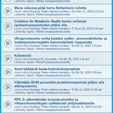
Lähetetty Sijainti:
Yleinen karppauskeskustelu
Muna viikossa pitää herra Alzheimerin loitolla
Uusin viesti Kirjoittaja
Yhden miehen komitea
«
Su Loka 12, 2025 3:13 pm
Lähetetty Sijainti:
Yleinen karppauskeskustelu
Coalition for Metabolic Health kertoo millaiset
ravitsemussuositusten pitäisi olla
Uusin viesti Kirjoittaja
Yhden miehen komitea
«
Ti Syys 30, 2025 4:42 pm
Lähetetty Sijainti:
Yleinen karppauskeskustelu
Ultraprosessoitu ruoka haitaksi sydän-, aineenvaihdunta- ja
lisääntymisterveydelle kalorimäärästä riippumatta
Uusin viesti Kirjoittaja
Yhden miehen komitea
«
Su Elo 31, 2025 7:23 pm
Lähetetty Sijainti:
Yleinen karppauskeskustelu
Kolesteroli
Uusin viesti Kirjoittaja
El_chocolate
«
Pe Elo 29, 2025 1:20 am
Lähetetty Sijainti:
Yleinen karppauskeskustelu
Aivot tykkäävät beeta-hydroksibutyraatista
Uusin viesti Kirjoittaja
Yhden miehen komitea
«
Su Elo 24, 2025 9:36 am
Lähetetty Sijainti:
Yleinen karppauskeskustelu
Vähintään 60-80 prosenttia proteiininsaannista pitäisi olla
eläinproteiinia
Uusin viesti Kirjoittaja
Yhden miehen komitea
«
Ti Elo 12, 2025 10:38 am
Lähetetty Sijainti:
Yleinen karppauskeskustelu
RFK Jr vähentämään torjunta-aineiden ja
rikkaruohomyrkkyjen syöttämistä yhdysvaltalaisille
Uusin viesti Kirjoittaja
Yhden miehen komitea
«
Ma Elo 11, 2025 6:10 am
Lähetetty Sijainti:
Yleinen karppauskeskustelu