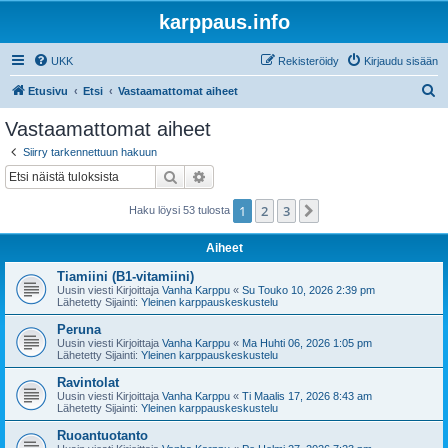
karppaus.info
UKK
Rekisteröidy
Kirjaudu sisään
E
Etusivu
Etsi
Vastaamattomat aiheet
t
Vastaamattomat aiheet
s
Siirry tarkennettuun hakuun
i
Etsi
Tarkennettu haku
1
2
3
Seuraava
Haku löysi 53 tulosta
Aiheet
Tiamiini (B1-vitamiini)
Uusin viesti Kirjoittaja
Vanha Karppu
«
Su Touko 10, 2026 2:39 pm
Lähetetty Sijainti:
Yleinen karppauskeskustelu
Peruna
Uusin viesti Kirjoittaja
Vanha Karppu
«
Ma Huhti 06, 2026 1:05 pm
Lähetetty Sijainti:
Yleinen karppauskeskustelu
Ravintolat
Uusin viesti Kirjoittaja
Vanha Karppu
«
Ti Maalis 17, 2026 8:43 am
Lähetetty Sijainti:
Yleinen karppauskeskustelu
Ruoantuotanto