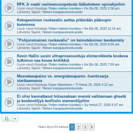
RFK Jr vaatii ravitsemusopetusta lääketieteen opinahjoihin
Uusin viesti Kirjoittaja
Yhden miehen komitea
«
Pe Elo 08, 2025 2:36 pm
Lähetetty Sijainti:
Yleinen karppauskeskustelu
Ketogeeninen ruokavalio auttaa pitämään päänupin
kunnossa
Uusin viesti Kirjoittaja
Yhden miehen komitea
«
Ke Elo 06, 2025 11:14 am
Lähetetty Sijainti:
Yleinen karppauskeskustelu
”Pohjoismainen ruokavalio” on keinotekoinen teeskentely
Uusin viesti Kirjoittaja
Yhden miehen komitea
«
Ke Elo 06, 2025 9:45 am
Lähetetty Sijainti:
Yleinen karppauskeskustelu
Kevin Hallin uusin ultraprosessoituja elintarvikkeita koskeva
tutkimus saa kovaa kritiikkiä
Uusin viesti Kirjoittaja
Yhden miehen komitea
«
Ke Elo 06, 2025 7:59 am
Lähetetty Sijainti:
Yleinen karppauskeskustelu
Massatasapaino vs. energiatasapaino -luentosarja
starttaamassa
Uusin viesti Kirjoittaja
Super-Manninen
«
Ti Heinä 29, 2025 4:22 am
Lähetetty Sijainti:
Yleinen karppauskeskustelu
Ei olisi kannattanut Intiassakaan mennä vaihtamaan gheetä
ja kookosöljyä teollisiin siemenöljyihin
Uusin viesti Kirjoittaja
Yhden miehen komitea
«
Su Heinä 27, 2025 6:57 am
Lähetetty Sijainti:
Yleinen karppauskeskustelu
1
2
3
Seuraava
Haku löysi 53 tulosta