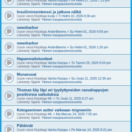
Uusin viesti Kirjoittaja
Vanha Karppu
«
Pe Helmi 27, 2026 7:23 pm
Lähetetty Sijainti:
Yleinen karppauskeskustelu
Insuliiniresistenssi ja jatkuva nälkä
Uusin viesti Kirjoittaja
kurja
«
Ti Helmi 10, 2026 8:36 am
Lähetetty Sijainti:
Yleinen karppauskeskustelu
newsharbor
Uusin viesti Kirjoittaja
ArdenBeems
«
Su Helmi 01, 2026 9:59 pm
Lähetetty Sijainti:
Yleinen karppauskeskustelu
newsharbor
Uusin viesti Kirjoittaja
ArdenBeems
«
Su Helmi 01, 2026 1:26 pm
Lähetetty Sijainti:
Yleinen karppauskeskustelu
Hapanmaitotuotteet
Uusin viesti Kirjoittaja
Vanha Karppu
«
To Tammi 29, 2026 9:54 pm
Lähetetty Sijainti:
Yleinen karppauskeskustelu
Munaruoat
Uusin viesti Kirjoittaja
Vanha Karppu
«
Su Joulu 21, 2025 12:36 am
Lähetetty Sijainti:
Yleinen karppauskeskustelu
Thomas käy läpi eri tyydyttyneiden rasvahappojen
positiivisia vaikutuksia
Uusin viesti Kirjoittaja
Wi-
«
To Joulu 11, 2025 6:27 am
Lähetetty Sijainti:
Yleinen karppauskeskustelu
Ketogeeninen auttoi vaikeaan migreeniin
Uusin viesti Kirjoittaja
Wi-
«
Ma Marras 24, 2025 7:55 am
Lähetetty Sijainti:
Yleinen karppauskeskustelu
Pähkinät
Uusin viesti Kirjoittaja
Vanha Karppu
«
Pe Marras 14, 2025 8:21 pm