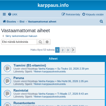
karppaus.info
UKK
Rekisteröidy
Kirjaudu sisään
E
Etusivu
Etsi
Vastaamattomat aiheet
t
Vastaamattomat aiheet
s
Siirry tarkennettuun hakuun
i
Etsi
Tarkennettu haku
1
2
3
Seuraava
Haku löysi 53 tulosta
Aiheet
Tiamiini (B1-vitamiini)
Uusin viesti Kirjoittaja
Vanha Karppu
«
Su Touko 10, 2026 2:39 pm
Lähetetty Sijainti:
Yleinen karppauskeskustelu
Peruna
Uusin viesti Kirjoittaja
Vanha Karppu
«
Ma Huhti 06, 2026 1:05 pm
Lähetetty Sijainti:
Yleinen karppauskeskustelu
Ravintolat
Uusin viesti Kirjoittaja
Vanha Karppu
«
Ti Maalis 17, 2026 8:43 am
Lähetetty Sijainti:
Yleinen karppauskeskustelu
Ruoantuotanto