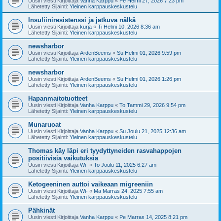
Uusin viesti Kirjoittaja
Vanha Karppu
«
Pe Helmi 27, 2026 7:23 pm
Lähetetty Sijainti:
Yleinen karppauskeskustelu
Insuliiniresistenssi ja jatkuva nälkä
Uusin viesti Kirjoittaja
kurja
«
Ti Helmi 10, 2026 8:36 am
Lähetetty Sijainti:
Yleinen karppauskeskustelu
newsharbor
Uusin viesti Kirjoittaja
ArdenBeems
«
Su Helmi 01, 2026 9:59 pm
Lähetetty Sijainti:
Yleinen karppauskeskustelu
newsharbor
Uusin viesti Kirjoittaja
ArdenBeems
«
Su Helmi 01, 2026 1:26 pm
Lähetetty Sijainti:
Yleinen karppauskeskustelu
Hapanmaitotuotteet
Uusin viesti Kirjoittaja
Vanha Karppu
«
To Tammi 29, 2026 9:54 pm
Lähetetty Sijainti:
Yleinen karppauskeskustelu
Munaruoat
Uusin viesti Kirjoittaja
Vanha Karppu
«
Su Joulu 21, 2025 12:36 am
Lähetetty Sijainti:
Yleinen karppauskeskustelu
Thomas käy läpi eri tyydyttyneiden rasvahappojen
positiivisia vaikutuksia
Uusin viesti Kirjoittaja
Wi-
«
To Joulu 11, 2025 6:27 am
Lähetetty Sijainti:
Yleinen karppauskeskustelu
Ketogeeninen auttoi vaikeaan migreeniin
Uusin viesti Kirjoittaja
Wi-
«
Ma Marras 24, 2025 7:55 am
Lähetetty Sijainti:
Yleinen karppauskeskustelu
Pähkinät
Uusin viesti Kirjoittaja
Vanha Karppu
«
Pe Marras 14, 2025 8:21 pm