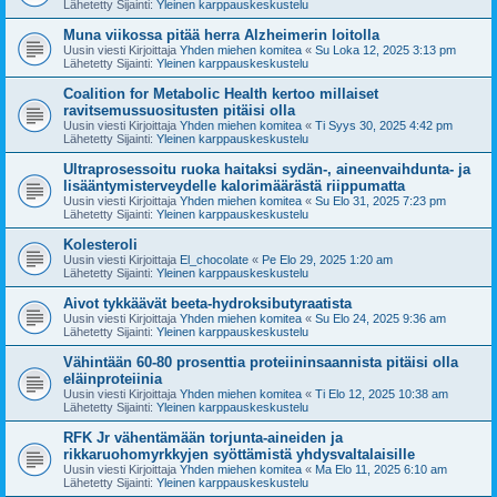
Lähetetty Sijainti:
Yleinen karppauskeskustelu
Muna viikossa pitää herra Alzheimerin loitolla
Uusin viesti Kirjoittaja
Yhden miehen komitea
«
Su Loka 12, 2025 3:13 pm
Lähetetty Sijainti:
Yleinen karppauskeskustelu
Coalition for Metabolic Health kertoo millaiset
ravitsemussuositusten pitäisi olla
Uusin viesti Kirjoittaja
Yhden miehen komitea
«
Ti Syys 30, 2025 4:42 pm
Lähetetty Sijainti:
Yleinen karppauskeskustelu
Ultraprosessoitu ruoka haitaksi sydän-, aineenvaihdunta- ja
lisääntymisterveydelle kalorimäärästä riippumatta
Uusin viesti Kirjoittaja
Yhden miehen komitea
«
Su Elo 31, 2025 7:23 pm
Lähetetty Sijainti:
Yleinen karppauskeskustelu
Kolesteroli
Uusin viesti Kirjoittaja
El_chocolate
«
Pe Elo 29, 2025 1:20 am
Lähetetty Sijainti:
Yleinen karppauskeskustelu
Aivot tykkäävät beeta-hydroksibutyraatista
Uusin viesti Kirjoittaja
Yhden miehen komitea
«
Su Elo 24, 2025 9:36 am
Lähetetty Sijainti:
Yleinen karppauskeskustelu
Vähintään 60-80 prosenttia proteiininsaannista pitäisi olla
eläinproteiinia
Uusin viesti Kirjoittaja
Yhden miehen komitea
«
Ti Elo 12, 2025 10:38 am
Lähetetty Sijainti:
Yleinen karppauskeskustelu
RFK Jr vähentämään torjunta-aineiden ja
rikkaruohomyrkkyjen syöttämistä yhdysvaltalaisille
Uusin viesti Kirjoittaja
Yhden miehen komitea
«
Ma Elo 11, 2025 6:10 am
Lähetetty Sijainti:
Yleinen karppauskeskustelu