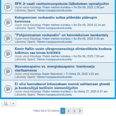
RFK Jr vaatii ravitsemusopetusta lääketieteen opinahjoihin
Uusin viesti Kirjoittaja
Yhden miehen komitea
«
Pe Elo 08, 2025 2:36 pm
Lähetetty Sijainti:
Yleinen karppauskeskustelu
Ketogeeninen ruokavalio auttaa pitämään päänupin
kunnossa
Uusin viesti Kirjoittaja
Yhden miehen komitea
«
Ke Elo 06, 2025 11:14 am
Lähetetty Sijainti:
Yleinen karppauskeskustelu
”Pohjoismainen ruokavalio” on keinotekoinen teeskentely
Uusin viesti Kirjoittaja
Yhden miehen komitea
«
Ke Elo 06, 2025 9:45 am
Lähetetty Sijainti:
Yleinen karppauskeskustelu
Kevin Hallin uusin ultraprosessoituja elintarvikkeita koskeva
tutkimus saa kovaa kritiikkiä
Uusin viesti Kirjoittaja
Yhden miehen komitea
«
Ke Elo 06, 2025 7:59 am
Lähetetty Sijainti:
Yleinen karppauskeskustelu
Massatasapaino vs. energiatasapaino -luentosarja
starttaamassa
Uusin viesti Kirjoittaja
Super-Manninen
«
Ti Heinä 29, 2025 4:22 am
Lähetetty Sijainti:
Yleinen karppauskeskustelu
Ei olisi kannattanut Intiassakaan mennä vaihtamaan gheetä
ja kookosöljyä teollisiin siemenöljyihin
Uusin viesti Kirjoittaja
Yhden miehen komitea
«
Su Heinä 27, 2025 6:57 am
Lähetetty Sijainti:
Yleinen karppauskeskustelu
1
2
3
Seuraava
Haku löysi 53 tulosta