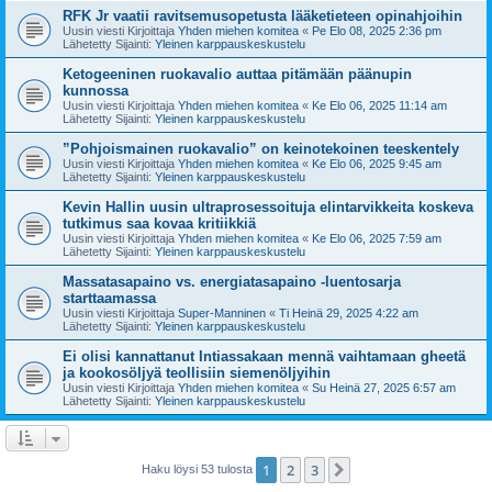
RFK Jr vaatii ravitsemusopetusta lääketieteen opinahjoihin
Uusin viesti Kirjoittaja
Yhden miehen komitea
«
Pe Elo 08, 2025 2:36 pm
Lähetetty Sijainti:
Yleinen karppauskeskustelu
Ketogeeninen ruokavalio auttaa pitämään päänupin
kunnossa
Uusin viesti Kirjoittaja
Yhden miehen komitea
«
Ke Elo 06, 2025 11:14 am
Lähetetty Sijainti:
Yleinen karppauskeskustelu
”Pohjoismainen ruokavalio” on keinotekoinen teeskentely
Uusin viesti Kirjoittaja
Yhden miehen komitea
«
Ke Elo 06, 2025 9:45 am
Lähetetty Sijainti:
Yleinen karppauskeskustelu
Kevin Hallin uusin ultraprosessoituja elintarvikkeita koskeva
tutkimus saa kovaa kritiikkiä
Uusin viesti Kirjoittaja
Yhden miehen komitea
«
Ke Elo 06, 2025 7:59 am
Lähetetty Sijainti:
Yleinen karppauskeskustelu
Massatasapaino vs. energiatasapaino -luentosarja
starttaamassa
Uusin viesti Kirjoittaja
Super-Manninen
«
Ti Heinä 29, 2025 4:22 am
Lähetetty Sijainti:
Yleinen karppauskeskustelu
Ei olisi kannattanut Intiassakaan mennä vaihtamaan gheetä
ja kookosöljyä teollisiin siemenöljyihin
Uusin viesti Kirjoittaja
Yhden miehen komitea
«
Su Heinä 27, 2025 6:57 am
Lähetetty Sijainti:
Yleinen karppauskeskustelu
1
2
3
Seuraava
Haku löysi 53 tulosta