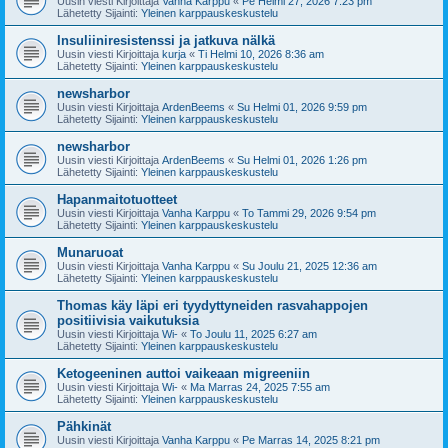
Uusin viesti Kirjoittaja
Vanha Karppu
«
Pe Helmi 27, 2026 7:23 pm
Lähetetty Sijainti:
Yleinen karppauskeskustelu
Insuliiniresistenssi ja jatkuva nälkä
Uusin viesti Kirjoittaja
kurja
«
Ti Helmi 10, 2026 8:36 am
Lähetetty Sijainti:
Yleinen karppauskeskustelu
newsharbor
Uusin viesti Kirjoittaja
ArdenBeems
«
Su Helmi 01, 2026 9:59 pm
Lähetetty Sijainti:
Yleinen karppauskeskustelu
newsharbor
Uusin viesti Kirjoittaja
ArdenBeems
«
Su Helmi 01, 2026 1:26 pm
Lähetetty Sijainti:
Yleinen karppauskeskustelu
Hapanmaitotuotteet
Uusin viesti Kirjoittaja
Vanha Karppu
«
To Tammi 29, 2026 9:54 pm
Lähetetty Sijainti:
Yleinen karppauskeskustelu
Munaruoat
Uusin viesti Kirjoittaja
Vanha Karppu
«
Su Joulu 21, 2025 12:36 am
Lähetetty Sijainti:
Yleinen karppauskeskustelu
Thomas käy läpi eri tyydyttyneiden rasvahappojen
positiivisia vaikutuksia
Uusin viesti Kirjoittaja
Wi-
«
To Joulu 11, 2025 6:27 am
Lähetetty Sijainti:
Yleinen karppauskeskustelu
Ketogeeninen auttoi vaikeaan migreeniin
Uusin viesti Kirjoittaja
Wi-
«
Ma Marras 24, 2025 7:55 am
Lähetetty Sijainti:
Yleinen karppauskeskustelu
Pähkinät
Uusin viesti Kirjoittaja
Vanha Karppu
«
Pe Marras 14, 2025 8:21 pm