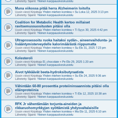
Lähetetty Sijainti:
Yleinen karppauskeskustelu
Muna viikossa pitää herra Alzheimerin loitolla
Uusin viesti Kirjoittaja
Yhden miehen komitea
«
Su Loka 12, 2025 3:13 pm
Lähetetty Sijainti:
Yleinen karppauskeskustelu
Coalition for Metabolic Health kertoo millaiset
ravitsemussuositusten pitäisi olla
Uusin viesti Kirjoittaja
Yhden miehen komitea
«
Ti Syys 30, 2025 4:42 pm
Lähetetty Sijainti:
Yleinen karppauskeskustelu
Ultraprosessoitu ruoka haitaksi sydän-, aineenvaihdunta- ja
lisääntymisterveydelle kalorimäärästä riippumatta
Uusin viesti Kirjoittaja
Yhden miehen komitea
«
Su Elo 31, 2025 7:23 pm
Lähetetty Sijainti:
Yleinen karppauskeskustelu
Kolesteroli
Uusin viesti Kirjoittaja
El_chocolate
«
Pe Elo 29, 2025 1:20 am
Lähetetty Sijainti:
Yleinen karppauskeskustelu
Aivot tykkäävät beeta-hydroksibutyraatista
Uusin viesti Kirjoittaja
Yhden miehen komitea
«
Su Elo 24, 2025 9:36 am
Lähetetty Sijainti:
Yleinen karppauskeskustelu
Vähintään 60-80 prosenttia proteiininsaannista pitäisi olla
eläinproteiinia
Uusin viesti Kirjoittaja
Yhden miehen komitea
«
Ti Elo 12, 2025 10:38 am
Lähetetty Sijainti:
Yleinen karppauskeskustelu
RFK Jr vähentämään torjunta-aineiden ja
rikkaruohomyrkkyjen syöttämistä yhdysvaltalaisille
Uusin viesti Kirjoittaja
Yhden miehen komitea
«
Ma Elo 11, 2025 6:10 am
Lähetetty Sijainti:
Yleinen karppauskeskustelu