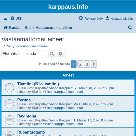
karppaus.info
UKK
Rekisteröidy
Kirjaudu sisään
E
Etusivu
Etsi
Vastaamattomat aiheet
t
Vastaamattomat aiheet
s
Siirry tarkennettuun hakuun
i
Etsi
Tarkennettu haku
1
2
3
Seuraava
Haku löysi 53 tulosta
Aiheet
Tiamiini (B1-vitamiini)
Uusin viesti Kirjoittaja
Vanha Karppu
«
Su Touko 10, 2026 2:39 pm
Lähetetty Sijainti:
Yleinen karppauskeskustelu
Peruna
Uusin viesti Kirjoittaja
Vanha Karppu
«
Ma Huhti 06, 2026 1:05 pm
Lähetetty Sijainti:
Yleinen karppauskeskustelu
Ravintolat
Uusin viesti Kirjoittaja
Vanha Karppu
«
Ti Maalis 17, 2026 8:43 am
Lähetetty Sijainti:
Yleinen karppauskeskustelu
Ruoantuotanto