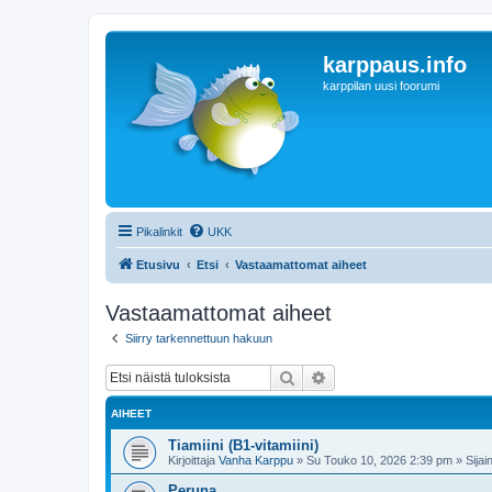
karppaus.info
karppilan uusi foorumi
Pikalinkit
UKK
Etusivu
Etsi
Vastaamattomat aiheet
Vastaamattomat aiheet
Siirry tarkennettuun hakuun
Etsi
Tarkennettu haku
AIHEET
Tiamiini (B1-vitamiini)
Kirjoittaja
Vanha Karppu
»
Su Touko 10, 2026 2:39 pm
» Sijain
Peruna