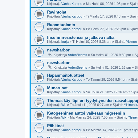
Kirjoittaja
Vanha Karppu
»
Ma Huhti 06, 2026 1:05 pm
» Sijain
Ravintolat
Kirjoittaja
Vanha Karppu
»
Ti Maalis 17, 2026 8:43 am
» Sijain
Ruoantuotanto
Kirjoittaja
Vanha Karppu
»
Pe Helmi 27, 2026 7:23 pm
» Sijain
Insuliiniresistenssi ja jatkuva nälkä
Kirjoittaja
kurja
»
Ti Helmi 10, 2026 8:36 am
» Sijainti:
Yleinen
newsharbor
Kirjoittaja
ArdenBeems
»
Su Helmi 01, 2026 9:59 pm
» Sij
newsharbor
Kirjoittaja
ArdenBeems
»
Su Helmi 01, 2026 1:26 pm
» Sij
Hapanmaitotuotteet
Kirjoittaja
Vanha Karppu
»
To Tammi 29, 2026 9:54 pm
» Sijain
Munaruoat
Kirjoittaja
Vanha Karppu
»
Su Joulu 21, 2025 12:36 am
» Sijai
Thomas käy läpi eri tyydyttyneiden rasvahappoje
Kirjoittaja
Wi-
»
To Joulu 11, 2025 6:27 am
» Sijainti:
Yleinen 
Ketogeeninen auttoi vaikeaan migreeniin
Kirjoittaja
Wi-
»
Ma Marras 24, 2025 7:55 am
» Sijainti:
Yleine
Pähkinät
Kirjoittaja
Vanha Karppu
»
Pe Marras 14, 2025 8:21 pm
» Sijai