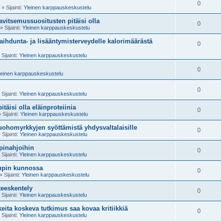
0
» Sijainti:
Yleinen karppauskeskustelu
ravitsemussuositusten pitäisi olla
0
» Sijainti:
Yleinen karppauskeskustelu
aihdunta- ja lisääntymisterveydelle kalorimäärästä
0
Sijainti:
Yleinen karppauskeskustelu
0
leinen karppauskeskustelu
0
Sijainti:
Yleinen karppauskeskustelu
täisi olla eläinproteiinia
0
 Sijainti:
Yleinen karppauskeskustelu
uohomyrkkyjen syöttämistä yhdysvaltalaisille
0
 Sijainti:
Yleinen karppauskeskustelu
pinahjoihin
0
Sijainti:
Yleinen karppauskeskustelu
upin kunnossa
0
» Sijainti:
Yleinen karppauskeskustelu
teeskentely
0
Sijainti:
Yleinen karppauskeskustelu
keita koskeva tutkimus saa kovaa kritiikkiä
0
Sijainti:
Yleinen karppauskeskustelu