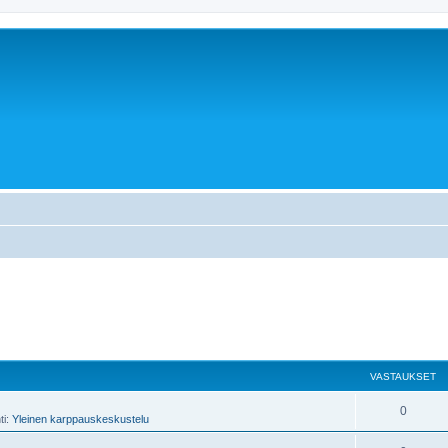
VASTAUKSET
0
ti:
Yleinen karppauskeskustelu