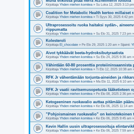
Muna viikossa pitää herra Alzheimerin loitolla
Kirjoittaja
Yhden miehen komitea
»
Su Loka 12, 2025 3:13 pm
Coalition for Metabolic Health kertoo millaiset 
Kirjoittaja
Yhden miehen komitea
»
Ti Syys 30, 2025 4:42 pm
Ultraprosessoitu ruoka haitaksi sydän-, aineenv
riippumatta
Kirjoittaja
Yhden miehen komitea
»
Su Elo 31, 2025 7:23 pm
» 
Kolesteroli
Kirjoittaja
El_chocolate
»
Pe Elo 29, 2025 1:20 am
» Sijainti:
Y
Aivot tykkäävät beeta-hydroksibutyraatista
Kirjoittaja
Yhden miehen komitea
»
Su Elo 24, 2025 9:36 am
» 
Vähintään 60-80 prosenttia proteiininsaannista pi
Kirjoittaja
Yhden miehen komitea
»
Ti Elo 12, 2025 10:38 am
»
RFK Jr vähentämään torjunta-aineiden ja rikkar
Kirjoittaja
Yhden miehen komitea
»
Ma Elo 11, 2025 6:10 am
»
RFK Jr vaatii ravitsemusopetusta lääketieteen o
Kirjoittaja
Yhden miehen komitea
»
Pe Elo 08, 2025 2:36 pm
» 
Ketogeeninen ruokavalio auttaa pitämään pään
Kirjoittaja
Yhden miehen komitea
»
Ke Elo 06, 2025 11:14 am
”Pohjoismainen ruokavalio” on keinotekoinen 
Kirjoittaja
Yhden miehen komitea
»
Ke Elo 06, 2025 9:45 am
» 
Kevin Hallin uusin ultraprosessoituja elintarvik
Kirjoittaja
Yhden miehen komitea
»
Ke Elo 06, 2025 7:59 am
» 