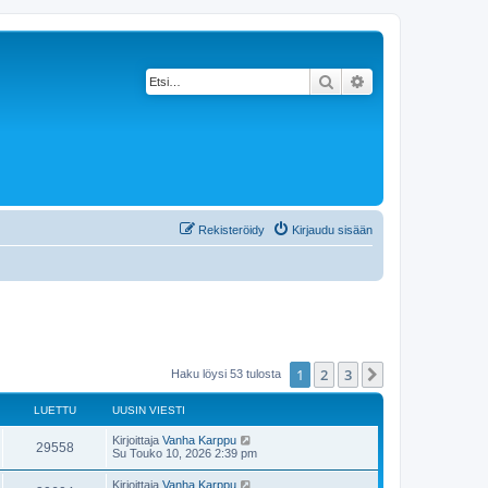
Etsi
Tarkennettu haku
Rekisteröidy
Kirjaudu sisään
1
2
3
Seuraava
Haku löysi 53 tulosta
LUETTU
UUSIN VIESTI
Kirjoittaja
Vanha Karppu
29558
Su Touko 10, 2026 2:39 pm
Kirjoittaja
Vanha Karppu