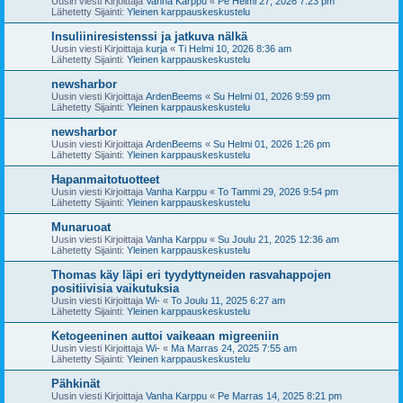
Uusin viesti Kirjoittaja
Vanha Karppu
«
Pe Helmi 27, 2026 7:23 pm
Lähetetty Sijainti:
Yleinen karppauskeskustelu
Insuliiniresistenssi ja jatkuva nälkä
Uusin viesti Kirjoittaja
kurja
«
Ti Helmi 10, 2026 8:36 am
Lähetetty Sijainti:
Yleinen karppauskeskustelu
newsharbor
Uusin viesti Kirjoittaja
ArdenBeems
«
Su Helmi 01, 2026 9:59 pm
Lähetetty Sijainti:
Yleinen karppauskeskustelu
newsharbor
Uusin viesti Kirjoittaja
ArdenBeems
«
Su Helmi 01, 2026 1:26 pm
Lähetetty Sijainti:
Yleinen karppauskeskustelu
Hapanmaitotuotteet
Uusin viesti Kirjoittaja
Vanha Karppu
«
To Tammi 29, 2026 9:54 pm
Lähetetty Sijainti:
Yleinen karppauskeskustelu
Munaruoat
Uusin viesti Kirjoittaja
Vanha Karppu
«
Su Joulu 21, 2025 12:36 am
Lähetetty Sijainti:
Yleinen karppauskeskustelu
Thomas käy läpi eri tyydyttyneiden rasvahappojen
positiivisia vaikutuksia
Uusin viesti Kirjoittaja
Wi-
«
To Joulu 11, 2025 6:27 am
Lähetetty Sijainti:
Yleinen karppauskeskustelu
Ketogeeninen auttoi vaikeaan migreeniin
Uusin viesti Kirjoittaja
Wi-
«
Ma Marras 24, 2025 7:55 am
Lähetetty Sijainti:
Yleinen karppauskeskustelu
Pähkinät
Uusin viesti Kirjoittaja
Vanha Karppu
«
Pe Marras 14, 2025 8:21 pm