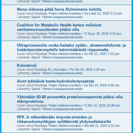
Lähetetty Sijainti:
Yleinen karppauskeskustelu
Muna viikossa pitää herra Alzheimerin loitolla
Uusin viesti Kirjoittaja
Yhden miehen komitea
«
Su Loka 12, 2025 3:13 pm
Lähetetty Sijainti:
Yleinen karppauskeskustelu
Coalition for Metabolic Health kertoo millaiset
ravitsemussuositusten pitäisi olla
Uusin viesti Kirjoittaja
Yhden miehen komitea
«
Ti Syys 30, 2025 4:42 pm
Lähetetty Sijainti:
Yleinen karppauskeskustelu
Ultraprosessoitu ruoka haitaksi sydän-, aineenvaihdunta- ja
lisääntymisterveydelle kalorimäärästä riippumatta
Uusin viesti Kirjoittaja
Yhden miehen komitea
«
Su Elo 31, 2025 7:23 pm
Lähetetty Sijainti:
Yleinen karppauskeskustelu
Kolesteroli
Uusin viesti Kirjoittaja
El_chocolate
«
Pe Elo 29, 2025 1:20 am
Lähetetty Sijainti:
Yleinen karppauskeskustelu
Aivot tykkäävät beeta-hydroksibutyraatista
Uusin viesti Kirjoittaja
Yhden miehen komitea
«
Su Elo 24, 2025 9:36 am
Lähetetty Sijainti:
Yleinen karppauskeskustelu
Vähintään 60-80 prosenttia proteiininsaannista pitäisi olla
eläinproteiinia
Uusin viesti Kirjoittaja
Yhden miehen komitea
«
Ti Elo 12, 2025 10:38 am
Lähetetty Sijainti:
Yleinen karppauskeskustelu
RFK Jr vähentämään torjunta-aineiden ja
rikkaruohomyrkkyjen syöttämistä yhdysvaltalaisille
Uusin viesti Kirjoittaja
Yhden miehen komitea
«
Ma Elo 11, 2025 6:10 am
Lähetetty Sijainti:
Yleinen karppauskeskustelu