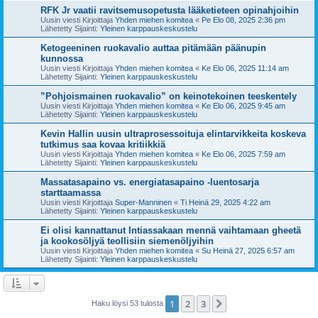
RFK Jr vaatii ravitsemusopetusta lääketieteen opinahjoihin
Uusin viesti Kirjoittaja
Yhden miehen komitea
«
Pe Elo 08, 2025 2:36 pm
Lähetetty Sijainti:
Yleinen karppauskeskustelu
Ketogeeninen ruokavalio auttaa pitämään päänupin
kunnossa
Uusin viesti Kirjoittaja
Yhden miehen komitea
«
Ke Elo 06, 2025 11:14 am
Lähetetty Sijainti:
Yleinen karppauskeskustelu
”Pohjoismainen ruokavalio” on keinotekoinen teeskentely
Uusin viesti Kirjoittaja
Yhden miehen komitea
«
Ke Elo 06, 2025 9:45 am
Lähetetty Sijainti:
Yleinen karppauskeskustelu
Kevin Hallin uusin ultraprosessoituja elintarvikkeita koskeva
tutkimus saa kovaa kritiikkiä
Uusin viesti Kirjoittaja
Yhden miehen komitea
«
Ke Elo 06, 2025 7:59 am
Lähetetty Sijainti:
Yleinen karppauskeskustelu
Massatasapaino vs. energiatasapaino -luentosarja
starttaamassa
Uusin viesti Kirjoittaja
Super-Manninen
«
Ti Heinä 29, 2025 4:22 am
Lähetetty Sijainti:
Yleinen karppauskeskustelu
Ei olisi kannattanut Intiassakaan mennä vaihtamaan gheetä
ja kookosöljyä teollisiin siemenöljyihin
Uusin viesti Kirjoittaja
Yhden miehen komitea
«
Su Heinä 27, 2025 6:57 am
Lähetetty Sijainti:
Yleinen karppauskeskustelu
1
2
3
Seuraava
Haku löysi 53 tulosta