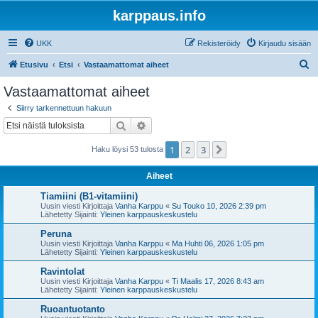
karppaus.info
UKK
Rekisteröidy
Kirjaudu sisään
E
Etusivu
Etsi
Vastaamattomat aiheet
t
Vastaamattomat aiheet
s
Siirry tarkennettuun hakuun
i
Etsi
Tarkennettu haku
1
2
3
Seuraava
Haku löysi 53 tulosta
Aiheet
Tiamiini (B1-vitamiini)
Uusin viesti Kirjoittaja
Vanha Karppu
«
Su Touko 10, 2026 2:39 pm
Lähetetty Sijainti:
Yleinen karppauskeskustelu
Peruna
Uusin viesti Kirjoittaja
Vanha Karppu
«
Ma Huhti 06, 2026 1:05 pm
Lähetetty Sijainti:
Yleinen karppauskeskustelu
Ravintolat
Uusin viesti Kirjoittaja
Vanha Karppu
«
Ti Maalis 17, 2026 8:43 am
Lähetetty Sijainti:
Yleinen karppauskeskustelu
Ruoantuotanto