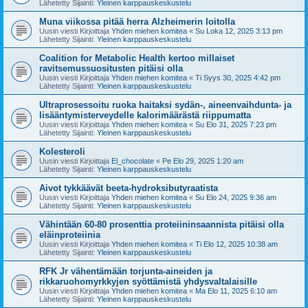
Lähetetty Sijainti:
Yleinen karppauskeskustelu
Muna viikossa pitää herra Alzheimerin loitolla
Uusin viesti Kirjoittaja
Yhden miehen komitea
«
Su Loka 12, 2025 3:13 pm
Lähetetty Sijainti:
Yleinen karppauskeskustelu
Coalition for Metabolic Health kertoo millaiset
ravitsemussuositusten pitäisi olla
Uusin viesti Kirjoittaja
Yhden miehen komitea
«
Ti Syys 30, 2025 4:42 pm
Lähetetty Sijainti:
Yleinen karppauskeskustelu
Ultraprosessoitu ruoka haitaksi sydän-, aineenvaihdunta- ja
lisääntymisterveydelle kalorimäärästä riippumatta
Uusin viesti Kirjoittaja
Yhden miehen komitea
«
Su Elo 31, 2025 7:23 pm
Lähetetty Sijainti:
Yleinen karppauskeskustelu
Kolesteroli
Uusin viesti Kirjoittaja
El_chocolate
«
Pe Elo 29, 2025 1:20 am
Lähetetty Sijainti:
Yleinen karppauskeskustelu
Aivot tykkäävät beeta-hydroksibutyraatista
Uusin viesti Kirjoittaja
Yhden miehen komitea
«
Su Elo 24, 2025 9:36 am
Lähetetty Sijainti:
Yleinen karppauskeskustelu
Vähintään 60-80 prosenttia proteiininsaannista pitäisi olla
eläinproteiinia
Uusin viesti Kirjoittaja
Yhden miehen komitea
«
Ti Elo 12, 2025 10:38 am
Lähetetty Sijainti:
Yleinen karppauskeskustelu
RFK Jr vähentämään torjunta-aineiden ja
rikkaruohomyrkkyjen syöttämistä yhdysvaltalaisille
Uusin viesti Kirjoittaja
Yhden miehen komitea
«
Ma Elo 11, 2025 6:10 am
Lähetetty Sijainti:
Yleinen karppauskeskustelu