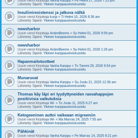
Uusin viesti Kirjoittaja
Vanha Karppu
«
Pe Helmi 27, 2026 7:23 pm
Lähetetty Sijainti:
Yleinen karppauskeskustelu
Insuliiniresistenssi ja jatkuva nälkä
Uusin viesti Kirjoittaja
kurja
«
Ti Helmi 10, 2026 8:36 am
Lähetetty Sijainti:
Yleinen karppauskeskustelu
newsharbor
Uusin viesti Kirjoittaja
ArdenBeems
«
Su Helmi 01, 2026 9:59 pm
Lähetetty Sijainti:
Yleinen karppauskeskustelu
newsharbor
Uusin viesti Kirjoittaja
ArdenBeems
«
Su Helmi 01, 2026 1:26 pm
Lähetetty Sijainti:
Yleinen karppauskeskustelu
Hapanmaitotuotteet
Uusin viesti Kirjoittaja
Vanha Karppu
«
To Tammi 29, 2026 9:54 pm
Lähetetty Sijainti:
Yleinen karppauskeskustelu
Munaruoat
Uusin viesti Kirjoittaja
Vanha Karppu
«
Su Joulu 21, 2025 12:36 am
Lähetetty Sijainti:
Yleinen karppauskeskustelu
Thomas käy läpi eri tyydyttyneiden rasvahappojen
positiivisia vaikutuksia
Uusin viesti Kirjoittaja
Wi-
«
To Joulu 11, 2025 6:27 am
Lähetetty Sijainti:
Yleinen karppauskeskustelu
Ketogeeninen auttoi vaikeaan migreeniin
Uusin viesti Kirjoittaja
Wi-
«
Ma Marras 24, 2025 7:55 am
Lähetetty Sijainti:
Yleinen karppauskeskustelu
Pähkinät
Uusin viesti Kirjoittaja
Vanha Karppu
«
Pe Marras 14, 2025 8:21 pm