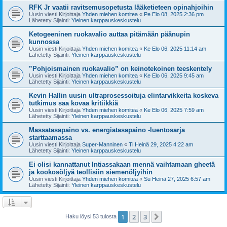
RFK Jr vaatii ravitsemusopetusta lääketieteen opinahjoihin
Uusin viesti Kirjoittaja
Yhden miehen komitea
«
Pe Elo 08, 2025 2:36 pm
Lähetetty Sijainti:
Yleinen karppauskeskustelu
Ketogeeninen ruokavalio auttaa pitämään päänupin
kunnossa
Uusin viesti Kirjoittaja
Yhden miehen komitea
«
Ke Elo 06, 2025 11:14 am
Lähetetty Sijainti:
Yleinen karppauskeskustelu
”Pohjoismainen ruokavalio” on keinotekoinen teeskentely
Uusin viesti Kirjoittaja
Yhden miehen komitea
«
Ke Elo 06, 2025 9:45 am
Lähetetty Sijainti:
Yleinen karppauskeskustelu
Kevin Hallin uusin ultraprosessoituja elintarvikkeita koskeva
tutkimus saa kovaa kritiikkiä
Uusin viesti Kirjoittaja
Yhden miehen komitea
«
Ke Elo 06, 2025 7:59 am
Lähetetty Sijainti:
Yleinen karppauskeskustelu
Massatasapaino vs. energiatasapaino -luentosarja
starttaamassa
Uusin viesti Kirjoittaja
Super-Manninen
«
Ti Heinä 29, 2025 4:22 am
Lähetetty Sijainti:
Yleinen karppauskeskustelu
Ei olisi kannattanut Intiassakaan mennä vaihtamaan gheetä
ja kookosöljyä teollisiin siemenöljyihin
Uusin viesti Kirjoittaja
Yhden miehen komitea
«
Su Heinä 27, 2025 6:57 am
Lähetetty Sijainti:
Yleinen karppauskeskustelu
1
2
3
Seuraava
Haku löysi 53 tulosta