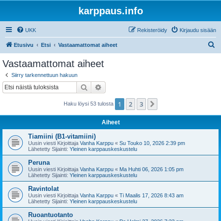
karppaus.info
UKK
Rekisteröidy
Kirjaudu sisään
E
Etusivu
Etsi
Vastaamattomat aiheet
t
Vastaamattomat aiheet
s
Siirry tarkennettuun hakuun
i
Etsi
Tarkennettu haku
1
2
3
Seuraava
Haku löysi 53 tulosta
Aiheet
Tiamiini (B1-vitamiini)
Uusin viesti Kirjoittaja
Vanha Karppu
«
Su Touko 10, 2026 2:39 pm
Lähetetty Sijainti:
Yleinen karppauskeskustelu
Peruna
Uusin viesti Kirjoittaja
Vanha Karppu
«
Ma Huhti 06, 2026 1:05 pm
Lähetetty Sijainti:
Yleinen karppauskeskustelu
Ravintolat
Uusin viesti Kirjoittaja
Vanha Karppu
«
Ti Maalis 17, 2026 8:43 am
Lähetetty Sijainti:
Yleinen karppauskeskustelu
Ruoantuotanto