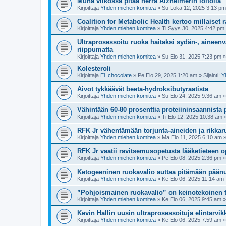
Muna viikossa pitää herra Alzheimerin loitolla
Kirjoittaja
Yhden miehen komitea
»
Su Loka 12, 2025 3:13 pm
Coalition for Metabolic Health kertoo millaiset 
Kirjoittaja
Yhden miehen komitea
»
Ti Syys 30, 2025 4:42 pm
Ultraprosessoitu ruoka haitaksi sydän-, aineenv
riippumatta
Kirjoittaja
Yhden miehen komitea
»
Su Elo 31, 2025 7:23 pm
» 
Kolesteroli
Kirjoittaja
El_chocolate
»
Pe Elo 29, 2025 1:20 am
» Sijainti:
Y
Aivot tykkäävät beeta-hydroksibutyraatista
Kirjoittaja
Yhden miehen komitea
»
Su Elo 24, 2025 9:36 am
» 
Vähintään 60-80 prosenttia proteiininsaannista pi
Kirjoittaja
Yhden miehen komitea
»
Ti Elo 12, 2025 10:38 am
»
RFK Jr vähentämään torjunta-aineiden ja rikkar
Kirjoittaja
Yhden miehen komitea
»
Ma Elo 11, 2025 6:10 am
»
RFK Jr vaatii ravitsemusopetusta lääketieteen o
Kirjoittaja
Yhden miehen komitea
»
Pe Elo 08, 2025 2:36 pm
» 
Ketogeeninen ruokavalio auttaa pitämään pään
Kirjoittaja
Yhden miehen komitea
»
Ke Elo 06, 2025 11:14 am
”Pohjoismainen ruokavalio” on keinotekoinen 
Kirjoittaja
Yhden miehen komitea
»
Ke Elo 06, 2025 9:45 am
» 
Kevin Hallin uusin ultraprosessoituja elintarvik
Kirjoittaja
Yhden miehen komitea
»
Ke Elo 06, 2025 7:59 am
» 