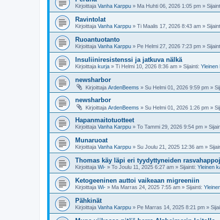
Kirjoittaja
Vanha Karppu
»
Ma Huhti 06, 2026 1:05 pm
» Sijain
Ravintolat
Kirjoittaja
Vanha Karppu
»
Ti Maalis 17, 2026 8:43 am
» Sijain
Ruoantuotanto
Kirjoittaja
Vanha Karppu
»
Pe Helmi 27, 2026 7:23 pm
» Sijain
Insuliiniresistenssi ja jatkuva nälkä
Kirjoittaja
kurja
»
Ti Helmi 10, 2026 8:36 am
» Sijainti:
Yleinen
newsharbor
Kirjoittaja
ArdenBeems
»
Su Helmi 01, 2026 9:59 pm
» Sij
newsharbor
Kirjoittaja
ArdenBeems
»
Su Helmi 01, 2026 1:26 pm
» Sij
Hapanmaitotuotteet
Kirjoittaja
Vanha Karppu
»
To Tammi 29, 2026 9:54 pm
» Sijain
Munaruoat
Kirjoittaja
Vanha Karppu
»
Su Joulu 21, 2025 12:36 am
» Sijai
Thomas käy läpi eri tyydyttyneiden rasvahappoje
Kirjoittaja
Wi-
»
To Joulu 11, 2025 6:27 am
» Sijainti:
Yleinen 
Ketogeeninen auttoi vaikeaan migreeniin
Kirjoittaja
Wi-
»
Ma Marras 24, 2025 7:55 am
» Sijainti:
Yleine
Pähkinät
Kirjoittaja
Vanha Karppu
»
Pe Marras 14, 2025 8:21 pm
» Sijai