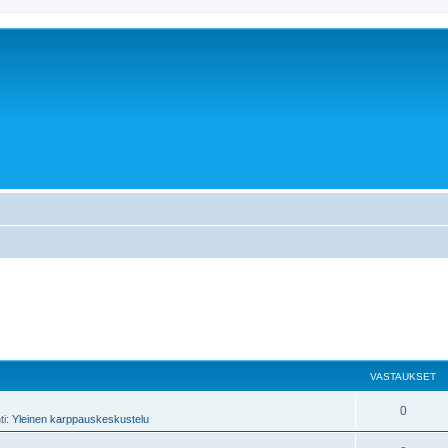
VASTAUKSET
0
ti:
Yleinen karppauskeskustelu