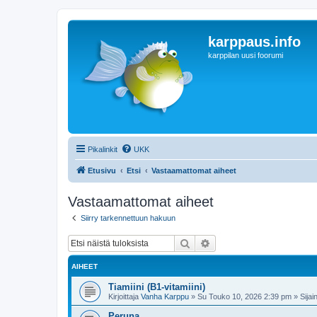
karppaus.info
karppilan uusi foorumi
Pikalinkit
UKK
Etusivu
Etsi
Vastaamattomat aiheet
Vastaamattomat aiheet
Siirry tarkennettuun hakuun
Etsi
Tarkennettu haku
AIHEET
Tiamiini (B1-vitamiini)
Kirjoittaja
Vanha Karppu
»
Su Touko 10, 2026 2:39 pm
» Sijain
Peruna