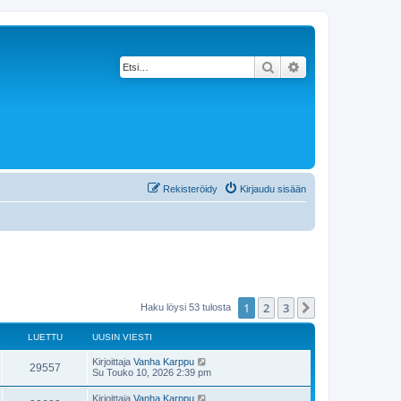
Etsi
Tarkennettu haku
Rekisteröidy
Kirjaudu sisään
1
2
3
Seuraava
Haku löysi 53 tulosta
LUETTU
UUSIN VIESTI
Kirjoittaja
Vanha Karppu
29557
Su Touko 10, 2026 2:39 pm
Kirjoittaja
Vanha Karppu