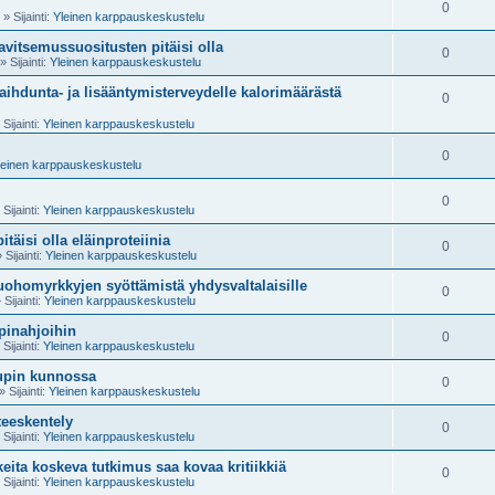
0
» Sijainti:
Yleinen karppauskeskustelu
ravitsemussuositusten pitäisi olla
0
» Sijainti:
Yleinen karppauskeskustelu
aihdunta- ja lisääntymisterveydelle kalorimäärästä
0
Sijainti:
Yleinen karppauskeskustelu
0
leinen karppauskeskustelu
0
Sijainti:
Yleinen karppauskeskustelu
täisi olla eläinproteiinia
0
 Sijainti:
Yleinen karppauskeskustelu
uohomyrkkyjen syöttämistä yhdysvaltalaisille
0
 Sijainti:
Yleinen karppauskeskustelu
pinahjoihin
0
Sijainti:
Yleinen karppauskeskustelu
upin kunnossa
0
» Sijainti:
Yleinen karppauskeskustelu
teeskentely
0
Sijainti:
Yleinen karppauskeskustelu
keita koskeva tutkimus saa kovaa kritiikkiä
0
Sijainti:
Yleinen karppauskeskustelu