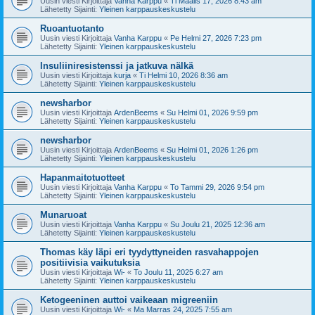
Uusin viesti Kirjoittaja
Vanha Karppu
«
Ti Maalis 17, 2026 8:43 am
Lähetetty Sijainti:
Yleinen karppauskeskustelu
Ruoantuotanto
Uusin viesti Kirjoittaja
Vanha Karppu
«
Pe Helmi 27, 2026 7:23 pm
Lähetetty Sijainti:
Yleinen karppauskeskustelu
Insuliiniresistenssi ja jatkuva nälkä
Uusin viesti Kirjoittaja
kurja
«
Ti Helmi 10, 2026 8:36 am
Lähetetty Sijainti:
Yleinen karppauskeskustelu
newsharbor
Uusin viesti Kirjoittaja
ArdenBeems
«
Su Helmi 01, 2026 9:59 pm
Lähetetty Sijainti:
Yleinen karppauskeskustelu
newsharbor
Uusin viesti Kirjoittaja
ArdenBeems
«
Su Helmi 01, 2026 1:26 pm
Lähetetty Sijainti:
Yleinen karppauskeskustelu
Hapanmaitotuotteet
Uusin viesti Kirjoittaja
Vanha Karppu
«
To Tammi 29, 2026 9:54 pm
Lähetetty Sijainti:
Yleinen karppauskeskustelu
Munaruoat
Uusin viesti Kirjoittaja
Vanha Karppu
«
Su Joulu 21, 2025 12:36 am
Lähetetty Sijainti:
Yleinen karppauskeskustelu
Thomas käy läpi eri tyydyttyneiden rasvahappojen
positiivisia vaikutuksia
Uusin viesti Kirjoittaja
Wi-
«
To Joulu 11, 2025 6:27 am
Lähetetty Sijainti:
Yleinen karppauskeskustelu
Ketogeeninen auttoi vaikeaan migreeniin
Uusin viesti Kirjoittaja
Wi-
«
Ma Marras 24, 2025 7:55 am