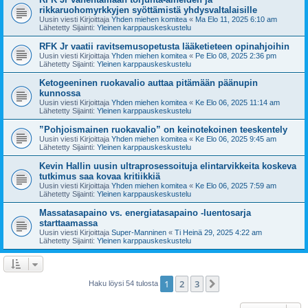
rikkaruohomyrkkyjen syöttämistä yhdysvaltalaisille
Uusin viesti Kirjoittaja
Yhden miehen komitea
«
Ma Elo 11, 2025 6:10 am
Lähetetty Sijainti:
Yleinen karppauskeskustelu
RFK Jr vaatii ravitsemusopetusta lääketieteen opinahjoihin
Uusin viesti Kirjoittaja
Yhden miehen komitea
«
Pe Elo 08, 2025 2:36 pm
Lähetetty Sijainti:
Yleinen karppauskeskustelu
Ketogeeninen ruokavalio auttaa pitämään päänupin
kunnossa
Uusin viesti Kirjoittaja
Yhden miehen komitea
«
Ke Elo 06, 2025 11:14 am
Lähetetty Sijainti:
Yleinen karppauskeskustelu
”Pohjoismainen ruokavalio” on keinotekoinen teeskentely
Uusin viesti Kirjoittaja
Yhden miehen komitea
«
Ke Elo 06, 2025 9:45 am
Lähetetty Sijainti:
Yleinen karppauskeskustelu
Kevin Hallin uusin ultraprosessoituja elintarvikkeita koskeva
tutkimus saa kovaa kritiikkiä
Uusin viesti Kirjoittaja
Yhden miehen komitea
«
Ke Elo 06, 2025 7:59 am
Lähetetty Sijainti:
Yleinen karppauskeskustelu
Massatasapaino vs. energiatasapaino -luentosarja
starttaamassa
Uusin viesti Kirjoittaja
Super-Manninen
«
Ti Heinä 29, 2025 4:22 am
Lähetetty Sijainti:
Yleinen karppauskeskustelu
1
2
3
Seuraava
Haku löysi 54 tulosta