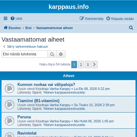
karppaus.info
UKK
Rekisteröidy
Kirjaudu sisään
E
Etusivu
Etsi
Vastaamattomat aiheet
t
Vastaamattomat aiheet
s
Siirry tarkennettuun hakuun
i
Etsi
Tarkennettu haku
1
2
3
Seuraava
Haku löysi 54 tulosta
Aiheet
Kunnon ruokaa vai välipaloja?
Uusin viesti Kirjoittaja
Vanha Karppu
«
La Elo 08, 2026 5:22 pm
Lähetetty Sijainti:
Yleinen karppauskeskustelu
Tiamiini (B1-vitamiini)
Uusin viesti Kirjoittaja
Vanha Karppu
«
Su Touko 10, 2026 2:39 pm
Lähetetty Sijainti:
Yleinen karppauskeskustelu
Peruna
Uusin viesti Kirjoittaja
Vanha Karppu
«
Ma Huhti 06, 2026 1:05 pm
Lähetetty Sijainti:
Yleinen karppauskeskustelu
Ravintolat