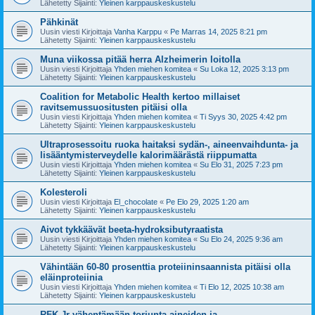
Lähetetty Sijainti:
Yleinen karppauskeskustelu
Pähkinät
Uusin viesti Kirjoittaja
Vanha Karppu
«
Pe Marras 14, 2025 8:21 pm
Lähetetty Sijainti:
Yleinen karppauskeskustelu
Muna viikossa pitää herra Alzheimerin loitolla
Uusin viesti Kirjoittaja
Yhden miehen komitea
«
Su Loka 12, 2025 3:13 pm
Lähetetty Sijainti:
Yleinen karppauskeskustelu
Coalition for Metabolic Health kertoo millaiset
ravitsemussuositusten pitäisi olla
Uusin viesti Kirjoittaja
Yhden miehen komitea
«
Ti Syys 30, 2025 4:42 pm
Lähetetty Sijainti:
Yleinen karppauskeskustelu
Ultraprosessoitu ruoka haitaksi sydän-, aineenvaihdunta- ja
lisääntymisterveydelle kalorimäärästä riippumatta
Uusin viesti Kirjoittaja
Yhden miehen komitea
«
Su Elo 31, 2025 7:23 pm
Lähetetty Sijainti:
Yleinen karppauskeskustelu
Kolesteroli
Uusin viesti Kirjoittaja
El_chocolate
«
Pe Elo 29, 2025 1:20 am
Lähetetty Sijainti:
Yleinen karppauskeskustelu
Aivot tykkäävät beeta-hydroksibutyraatista
Uusin viesti Kirjoittaja
Yhden miehen komitea
«
Su Elo 24, 2025 9:36 am
Lähetetty Sijainti:
Yleinen karppauskeskustelu
Vähintään 60-80 prosenttia proteiininsaannista pitäisi olla
eläinproteiinia
Uusin viesti Kirjoittaja
Yhden miehen komitea
«
Ti Elo 12, 2025 10:38 am
Lähetetty Sijainti:
Yleinen karppauskeskustelu
RFK Jr vähentämään torjunta-aineiden ja