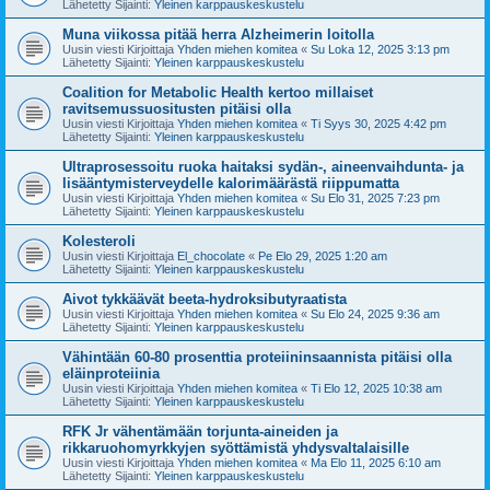
Lähetetty Sijainti:
Yleinen karppauskeskustelu
Muna viikossa pitää herra Alzheimerin loitolla
Uusin viesti Kirjoittaja
Yhden miehen komitea
«
Su Loka 12, 2025 3:13 pm
Lähetetty Sijainti:
Yleinen karppauskeskustelu
Coalition for Metabolic Health kertoo millaiset
ravitsemussuositusten pitäisi olla
Uusin viesti Kirjoittaja
Yhden miehen komitea
«
Ti Syys 30, 2025 4:42 pm
Lähetetty Sijainti:
Yleinen karppauskeskustelu
Ultraprosessoitu ruoka haitaksi sydän-, aineenvaihdunta- ja
lisääntymisterveydelle kalorimäärästä riippumatta
Uusin viesti Kirjoittaja
Yhden miehen komitea
«
Su Elo 31, 2025 7:23 pm
Lähetetty Sijainti:
Yleinen karppauskeskustelu
Kolesteroli
Uusin viesti Kirjoittaja
El_chocolate
«
Pe Elo 29, 2025 1:20 am
Lähetetty Sijainti:
Yleinen karppauskeskustelu
Aivot tykkäävät beeta-hydroksibutyraatista
Uusin viesti Kirjoittaja
Yhden miehen komitea
«
Su Elo 24, 2025 9:36 am
Lähetetty Sijainti:
Yleinen karppauskeskustelu
Vähintään 60-80 prosenttia proteiininsaannista pitäisi olla
eläinproteiinia
Uusin viesti Kirjoittaja
Yhden miehen komitea
«
Ti Elo 12, 2025 10:38 am
Lähetetty Sijainti:
Yleinen karppauskeskustelu
RFK Jr vähentämään torjunta-aineiden ja
rikkaruohomyrkkyjen syöttämistä yhdysvaltalaisille
Uusin viesti Kirjoittaja
Yhden miehen komitea
«
Ma Elo 11, 2025 6:10 am
Lähetetty Sijainti:
Yleinen karppauskeskustelu