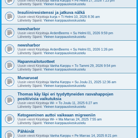
Uusin viesti Kirjoittaja
Vanha Karppu
«
Pe Helmi 27, 2026 7:23 pm
Lähetetty Sijainti:
Yleinen karppauskeskustelu
Insuliiniresistenssi ja jatkuva nälkä
Uusin viesti Kirjoittaja
kurja
«
Ti Helmi 10, 2026 8:36 am
Lähetetty Sijainti:
Yleinen karppauskeskustelu
newsharbor
Uusin viesti Kirjoittaja
ArdenBeems
«
Su Helmi 01, 2026 9:59 pm
Lähetetty Sijainti:
Yleinen karppauskeskustelu
newsharbor
Uusin viesti Kirjoittaja
ArdenBeems
«
Su Helmi 01, 2026 1:26 pm
Lähetetty Sijainti:
Yleinen karppauskeskustelu
Hapanmaitotuotteet
Uusin viesti Kirjoittaja
Vanha Karppu
«
To Tammi 29, 2026 9:54 pm
Lähetetty Sijainti:
Yleinen karppauskeskustelu
Munaruoat
Uusin viesti Kirjoittaja
Vanha Karppu
«
Su Joulu 21, 2025 12:36 am
Lähetetty Sijainti:
Yleinen karppauskeskustelu
Thomas käy läpi eri tyydyttyneiden rasvahappojen
positiivisia vaikutuksia
Uusin viesti Kirjoittaja
Wi-
«
To Joulu 11, 2025 6:27 am
Lähetetty Sijainti:
Yleinen karppauskeskustelu
Ketogeeninen auttoi vaikeaan migreeniin
Uusin viesti Kirjoittaja
Wi-
«
Ma Marras 24, 2025 7:55 am
Lähetetty Sijainti:
Yleinen karppauskeskustelu
Pähkinät
Uusin viesti Kirjoittaja
Vanha Karppu
«
Pe Marras 14, 2025 8:21 pm