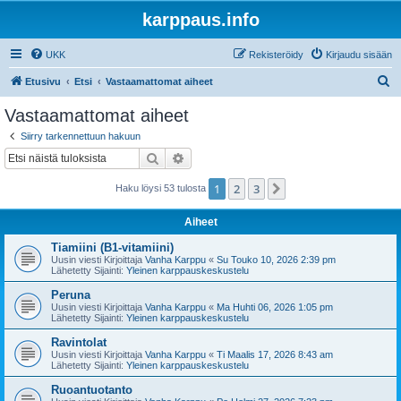
karppaus.info
UKK
Rekisteröidy
Kirjaudu sisään
E
Etusivu
Etsi
Vastaamattomat aiheet
t
Vastaamattomat aiheet
s
Siirry tarkennettuun hakuun
i
Etsi
Tarkennettu haku
1
2
3
Seuraava
Haku löysi 53 tulosta
Aiheet
Tiamiini (B1-vitamiini)
Uusin viesti Kirjoittaja
Vanha Karppu
«
Su Touko 10, 2026 2:39 pm
Lähetetty Sijainti:
Yleinen karppauskeskustelu
Peruna
Uusin viesti Kirjoittaja
Vanha Karppu
«
Ma Huhti 06, 2026 1:05 pm
Lähetetty Sijainti:
Yleinen karppauskeskustelu
Ravintolat
Uusin viesti Kirjoittaja
Vanha Karppu
«
Ti Maalis 17, 2026 8:43 am
Lähetetty Sijainti:
Yleinen karppauskeskustelu
Ruoantuotanto