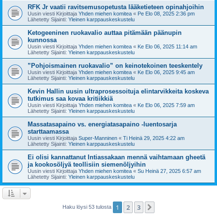
RFK Jr vaatii ravitsemusopetusta lääketieteen opinahjoihin
Uusin viesti Kirjoittaja
Yhden miehen komitea
«
Pe Elo 08, 2025 2:36 pm
Lähetetty Sijainti:
Yleinen karppauskeskustelu
Ketogeeninen ruokavalio auttaa pitämään päänupin
kunnossa
Uusin viesti Kirjoittaja
Yhden miehen komitea
«
Ke Elo 06, 2025 11:14 am
Lähetetty Sijainti:
Yleinen karppauskeskustelu
”Pohjoismainen ruokavalio” on keinotekoinen teeskentely
Uusin viesti Kirjoittaja
Yhden miehen komitea
«
Ke Elo 06, 2025 9:45 am
Lähetetty Sijainti:
Yleinen karppauskeskustelu
Kevin Hallin uusin ultraprosessoituja elintarvikkeita koskeva
tutkimus saa kovaa kritiikkiä
Uusin viesti Kirjoittaja
Yhden miehen komitea
«
Ke Elo 06, 2025 7:59 am
Lähetetty Sijainti:
Yleinen karppauskeskustelu
Massatasapaino vs. energiatasapaino -luentosarja
starttaamassa
Uusin viesti Kirjoittaja
Super-Manninen
«
Ti Heinä 29, 2025 4:22 am
Lähetetty Sijainti:
Yleinen karppauskeskustelu
Ei olisi kannattanut Intiassakaan mennä vaihtamaan gheetä
ja kookosöljyä teollisiin siemenöljyihin
Uusin viesti Kirjoittaja
Yhden miehen komitea
«
Su Heinä 27, 2025 6:57 am
Lähetetty Sijainti:
Yleinen karppauskeskustelu
1
2
3
Seuraava
Haku löysi 53 tulosta