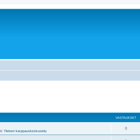
VASTAUKSET
0
ti:
Yleinen karppauskeskustelu