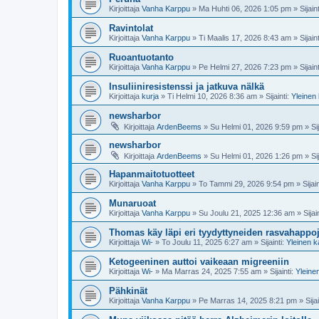
Kirjoittaja
Vanha Karppu
»
Ma Huhti 06, 2026 1:05 pm
» Sijain
Ravintolat
Kirjoittaja
Vanha Karppu
»
Ti Maalis 17, 2026 8:43 am
» Sijain
Ruoantuotanto
Kirjoittaja
Vanha Karppu
»
Pe Helmi 27, 2026 7:23 pm
» Sijain
Insuliiniresistenssi ja jatkuva nälkä
Kirjoittaja
kurja
»
Ti Helmi 10, 2026 8:36 am
» Sijainti:
Yleinen
newsharbor
Kirjoittaja
ArdenBeems
»
Su Helmi 01, 2026 9:59 pm
» Sij
newsharbor
Kirjoittaja
ArdenBeems
»
Su Helmi 01, 2026 1:26 pm
» Sij
Hapanmaitotuotteet
Kirjoittaja
Vanha Karppu
»
To Tammi 29, 2026 9:54 pm
» Sijain
Munaruoat
Kirjoittaja
Vanha Karppu
»
Su Joulu 21, 2025 12:36 am
» Sijai
Thomas käy läpi eri tyydyttyneiden rasvahappoje
Kirjoittaja
Wi-
»
To Joulu 11, 2025 6:27 am
» Sijainti:
Yleinen 
Ketogeeninen auttoi vaikeaan migreeniin
Kirjoittaja
Wi-
»
Ma Marras 24, 2025 7:55 am
» Sijainti:
Yleine
Pähkinät
Kirjoittaja
Vanha Karppu
»
Pe Marras 14, 2025 8:21 pm
» Sijai