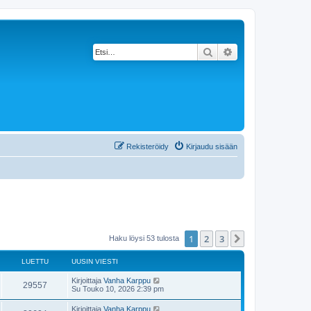
Etsi
Tarkennettu haku
Rekisteröidy
Kirjaudu sisään
1
2
3
Seuraava
Haku löysi 53 tulosta
LUETTU
UUSIN VIESTI
Kirjoittaja
Vanha Karppu
29557
Su Touko 10, 2026 2:39 pm
Kirjoittaja
Vanha Karppu