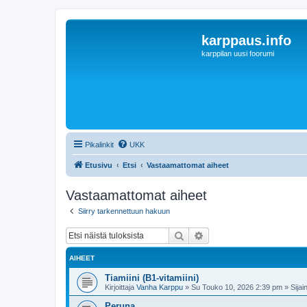
karppaus.info
karppilan uusi foorumi
Pikalinkit
UKK
Etusivu
Etsi
Vastaamattomat aiheet
Vastaamattomat aiheet
Siirry tarkennettuun hakuun
Etsi
Tarkennettu haku
AIHEET
Tiamiini (B1-vitamiini)
Kirjoittaja
Vanha Karppu
»
Su Touko 10, 2026 2:39 pm
» Sijain
Peruna