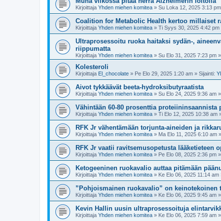
Muna viikossa pitää herra Alzheimerin loitolla
Kirjoittaja
Yhden miehen komitea
»
Su Loka 12, 2025 3:13 pm
Coalition for Metabolic Health kertoo millaiset 
Kirjoittaja
Yhden miehen komitea
»
Ti Syys 30, 2025 4:42 pm
Ultraprosessoitu ruoka haitaksi sydän-, aineenv
riippumatta
Kirjoittaja
Yhden miehen komitea
»
Su Elo 31, 2025 7:23 pm
» 
Kolesteroli
Kirjoittaja
El_chocolate
»
Pe Elo 29, 2025 1:20 am
» Sijainti:
Y
Aivot tykkäävät beeta-hydroksibutyraatista
Kirjoittaja
Yhden miehen komitea
»
Su Elo 24, 2025 9:36 am
» 
Vähintään 60-80 prosenttia proteiininsaannista pi
Kirjoittaja
Yhden miehen komitea
»
Ti Elo 12, 2025 10:38 am
»
RFK Jr vähentämään torjunta-aineiden ja rikkar
Kirjoittaja
Yhden miehen komitea
»
Ma Elo 11, 2025 6:10 am
»
RFK Jr vaatii ravitsemusopetusta lääketieteen o
Kirjoittaja
Yhden miehen komitea
»
Pe Elo 08, 2025 2:36 pm
» 
Ketogeeninen ruokavalio auttaa pitämään pään
Kirjoittaja
Yhden miehen komitea
»
Ke Elo 06, 2025 11:14 am
”Pohjoismainen ruokavalio” on keinotekoinen 
Kirjoittaja
Yhden miehen komitea
»
Ke Elo 06, 2025 9:45 am
» 
Kevin Hallin uusin ultraprosessoituja elintarvik
Kirjoittaja
Yhden miehen komitea
»
Ke Elo 06, 2025 7:59 am
» 