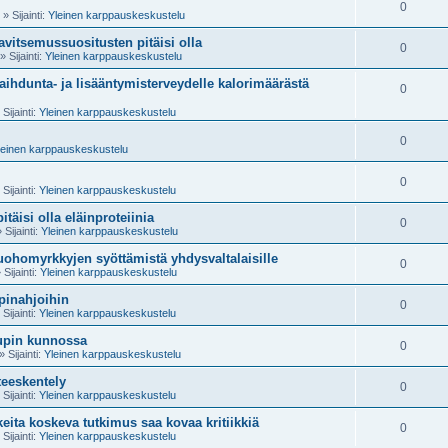
0
» Sijainti:
Yleinen karppauskeskustelu
ravitsemussuositusten pitäisi olla
0
» Sijainti:
Yleinen karppauskeskustelu
aihdunta- ja lisääntymisterveydelle kalorimäärästä
0
Sijainti:
Yleinen karppauskeskustelu
0
leinen karppauskeskustelu
0
Sijainti:
Yleinen karppauskeskustelu
täisi olla eläinproteiinia
0
 Sijainti:
Yleinen karppauskeskustelu
uohomyrkkyjen syöttämistä yhdysvaltalaisille
0
 Sijainti:
Yleinen karppauskeskustelu
pinahjoihin
0
Sijainti:
Yleinen karppauskeskustelu
upin kunnossa
0
» Sijainti:
Yleinen karppauskeskustelu
teeskentely
0
Sijainti:
Yleinen karppauskeskustelu
keita koskeva tutkimus saa kovaa kritiikkiä
0
Sijainti:
Yleinen karppauskeskustelu