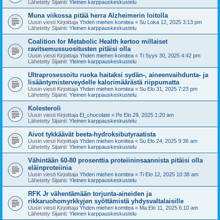
Lähetetty Sijainti:
Yleinen karppauskeskustelu
Muna viikossa pitää herra Alzheimerin loitolla
Uusin viesti Kirjoittaja
Yhden miehen komitea
«
Su Loka 12, 2025 3:13 pm
Lähetetty Sijainti:
Yleinen karppauskeskustelu
Coalition for Metabolic Health kertoo millaiset
ravitsemussuositusten pitäisi olla
Uusin viesti Kirjoittaja
Yhden miehen komitea
«
Ti Syys 30, 2025 4:42 pm
Lähetetty Sijainti:
Yleinen karppauskeskustelu
Ultraprosessoitu ruoka haitaksi sydän-, aineenvaihdunta- ja
lisääntymisterveydelle kalorimäärästä riippumatta
Uusin viesti Kirjoittaja
Yhden miehen komitea
«
Su Elo 31, 2025 7:23 pm
Lähetetty Sijainti:
Yleinen karppauskeskustelu
Kolesteroli
Uusin viesti Kirjoittaja
El_chocolate
«
Pe Elo 29, 2025 1:20 am
Lähetetty Sijainti:
Yleinen karppauskeskustelu
Aivot tykkäävät beeta-hydroksibutyraatista
Uusin viesti Kirjoittaja
Yhden miehen komitea
«
Su Elo 24, 2025 9:36 am
Lähetetty Sijainti:
Yleinen karppauskeskustelu
Vähintään 60-80 prosenttia proteiininsaannista pitäisi olla
eläinproteiinia
Uusin viesti Kirjoittaja
Yhden miehen komitea
«
Ti Elo 12, 2025 10:38 am
Lähetetty Sijainti:
Yleinen karppauskeskustelu
RFK Jr vähentämään torjunta-aineiden ja
rikkaruohomyrkkyjen syöttämistä yhdysvaltalaisille
Uusin viesti Kirjoittaja
Yhden miehen komitea
«
Ma Elo 11, 2025 6:10 am
Lähetetty Sijainti:
Yleinen karppauskeskustelu