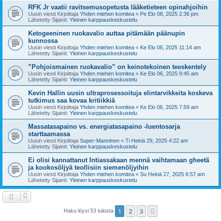
RFK Jr vaatii ravitsemusopetusta lääketieteen opinahjoihin
Uusin viesti Kirjoittaja
Yhden miehen komitea
«
Pe Elo 08, 2025 2:36 pm
Lähetetty Sijainti:
Yleinen karppauskeskustelu
Ketogeeninen ruokavalio auttaa pitämään päänupin
kunnossa
Uusin viesti Kirjoittaja
Yhden miehen komitea
«
Ke Elo 06, 2025 11:14 am
Lähetetty Sijainti:
Yleinen karppauskeskustelu
”Pohjoismainen ruokavalio” on keinotekoinen teeskentely
Uusin viesti Kirjoittaja
Yhden miehen komitea
«
Ke Elo 06, 2025 9:45 am
Lähetetty Sijainti:
Yleinen karppauskeskustelu
Kevin Hallin uusin ultraprosessoituja elintarvikkeita koskeva
tutkimus saa kovaa kritiikkiä
Uusin viesti Kirjoittaja
Yhden miehen komitea
«
Ke Elo 06, 2025 7:59 am
Lähetetty Sijainti:
Yleinen karppauskeskustelu
Massatasapaino vs. energiatasapaino -luentosarja
starttaamassa
Uusin viesti Kirjoittaja
Super-Manninen
«
Ti Heinä 29, 2025 4:22 am
Lähetetty Sijainti:
Yleinen karppauskeskustelu
Ei olisi kannattanut Intiassakaan mennä vaihtamaan gheetä
ja kookosöljyä teollisiin siemenöljyihin
Uusin viesti Kirjoittaja
Yhden miehen komitea
«
Su Heinä 27, 2025 6:57 am
Lähetetty Sijainti:
Yleinen karppauskeskustelu
1
2
3
Seuraava
Haku löysi 53 tulosta