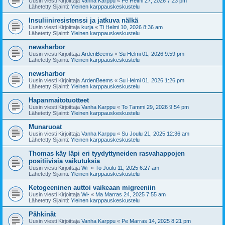
Uusin viesti Kirjoittaja
Vanha Karppu
«
Pe Helmi 27, 2026 7:23 pm
Lähetetty Sijainti:
Yleinen karppauskeskustelu
Insuliiniresistenssi ja jatkuva nälkä
Uusin viesti Kirjoittaja
kurja
«
Ti Helmi 10, 2026 8:36 am
Lähetetty Sijainti:
Yleinen karppauskeskustelu
newsharbor
Uusin viesti Kirjoittaja
ArdenBeems
«
Su Helmi 01, 2026 9:59 pm
Lähetetty Sijainti:
Yleinen karppauskeskustelu
newsharbor
Uusin viesti Kirjoittaja
ArdenBeems
«
Su Helmi 01, 2026 1:26 pm
Lähetetty Sijainti:
Yleinen karppauskeskustelu
Hapanmaitotuotteet
Uusin viesti Kirjoittaja
Vanha Karppu
«
To Tammi 29, 2026 9:54 pm
Lähetetty Sijainti:
Yleinen karppauskeskustelu
Munaruoat
Uusin viesti Kirjoittaja
Vanha Karppu
«
Su Joulu 21, 2025 12:36 am
Lähetetty Sijainti:
Yleinen karppauskeskustelu
Thomas käy läpi eri tyydyttyneiden rasvahappojen
positiivisia vaikutuksia
Uusin viesti Kirjoittaja
Wi-
«
To Joulu 11, 2025 6:27 am
Lähetetty Sijainti:
Yleinen karppauskeskustelu
Ketogeeninen auttoi vaikeaan migreeniin
Uusin viesti Kirjoittaja
Wi-
«
Ma Marras 24, 2025 7:55 am
Lähetetty Sijainti:
Yleinen karppauskeskustelu
Pähkinät
Uusin viesti Kirjoittaja
Vanha Karppu
«
Pe Marras 14, 2025 8:21 pm