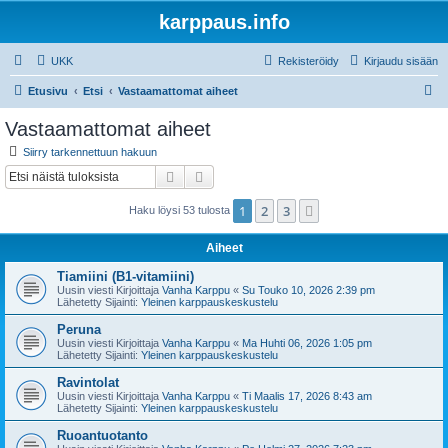
karppaus.info
UKK
Rekisteröidy
Kirjaudu sisään
E
Etusivu
Etsi
Vastaamattomat aiheet
t
Vastaamattomat aiheet
s
Siirry tarkennettuun hakuun
i
Etsi
Tarkennettu haku
1
2
3
Seuraava
Haku löysi 53 tulosta
Aiheet
Tiamiini (B1-vitamiini)
Uusin viesti Kirjoittaja
Vanha Karppu
«
Su Touko 10, 2026 2:39 pm
Lähetetty Sijainti:
Yleinen karppauskeskustelu
Peruna
Uusin viesti Kirjoittaja
Vanha Karppu
«
Ma Huhti 06, 2026 1:05 pm
Lähetetty Sijainti:
Yleinen karppauskeskustelu
Ravintolat
Uusin viesti Kirjoittaja
Vanha Karppu
«
Ti Maalis 17, 2026 8:43 am
Lähetetty Sijainti:
Yleinen karppauskeskustelu
Ruoantuotanto