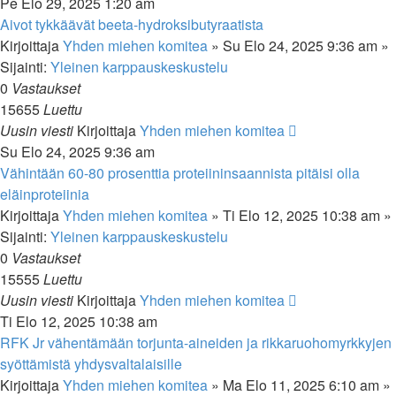
Pe Elo 29, 2025 1:20 am
Aivot tykkäävät beeta-hydroksibutyraatista
Kirjoittaja
Yhden miehen komitea
»
Su Elo 24, 2025 9:36 am
»
Sijainti:
Yleinen karppauskeskustelu
0
Vastaukset
15655
Luettu
Uusin viesti
Kirjoittaja
Yhden miehen komitea
Su Elo 24, 2025 9:36 am
Vähintään 60-80 prosenttia proteiininsaannista pitäisi olla
eläinproteiinia
Kirjoittaja
Yhden miehen komitea
»
Ti Elo 12, 2025 10:38 am
»
Sijainti:
Yleinen karppauskeskustelu
0
Vastaukset
15555
Luettu
Uusin viesti
Kirjoittaja
Yhden miehen komitea
Ti Elo 12, 2025 10:38 am
RFK Jr vähentämään torjunta-aineiden ja rikkaruohomyrkkyjen
syöttämistä yhdysvaltalaisille
Kirjoittaja
Yhden miehen komitea
»
Ma Elo 11, 2025 6:10 am
»