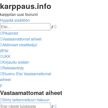
karppaus.info
karppilan uusi foorumi
Hyppää sisältöön
Tarkennettu
Etsi
haku
Pikalinkit
Vastaamattomat aiheet
Aktiiviset viestiketjut
Etsi
UKK
Kirjaudu sisään
Rekisteröidy
Etusivu
Etsi
Vastaamattomat
aiheet
Etsi
Vastaamattomat aiheet
Siirry tarkennettuun hakuun
Tarkennettu
Etsi