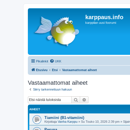
karppaus.info
karppilan uusi foorumi
Pikalinkit
UKK
Etusivu
Etsi
Vastaamattomat aiheet
Vastaamattomat aiheet
Siirry tarkennettuun hakuun
Etsi
Tarkennettu haku
AIHEET
Tiamiini (B1-vitamiini)
Kirjoittaja
Vanha Karppu
»
Su Touko 10, 2026 2:39 pm
» Sijain
Peruna