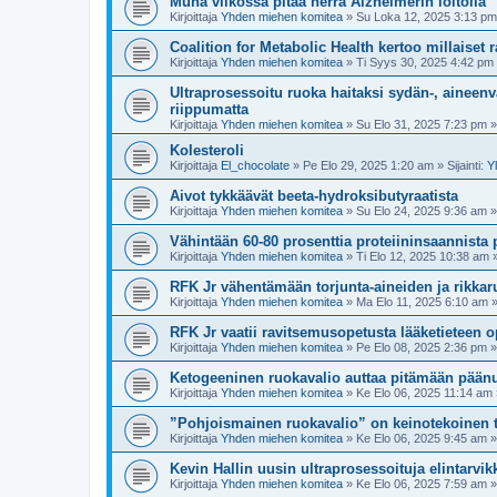
Muna viikossa pitää herra Alzheimerin loitolla
Kirjoittaja
Yhden miehen komitea
»
Su Loka 12, 2025 3:13 pm
Coalition for Metabolic Health kertoo millaiset 
Kirjoittaja
Yhden miehen komitea
»
Ti Syys 30, 2025 4:42 pm
Ultraprosessoitu ruoka haitaksi sydän-, aineenv
riippumatta
Kirjoittaja
Yhden miehen komitea
»
Su Elo 31, 2025 7:23 pm
» 
Kolesteroli
Kirjoittaja
El_chocolate
»
Pe Elo 29, 2025 1:20 am
» Sijainti:
Y
Aivot tykkäävät beeta-hydroksibutyraatista
Kirjoittaja
Yhden miehen komitea
»
Su Elo 24, 2025 9:36 am
» 
Vähintään 60-80 prosenttia proteiininsaannista pi
Kirjoittaja
Yhden miehen komitea
»
Ti Elo 12, 2025 10:38 am
»
RFK Jr vähentämään torjunta-aineiden ja rikkar
Kirjoittaja
Yhden miehen komitea
»
Ma Elo 11, 2025 6:10 am
»
RFK Jr vaatii ravitsemusopetusta lääketieteen o
Kirjoittaja
Yhden miehen komitea
»
Pe Elo 08, 2025 2:36 pm
» 
Ketogeeninen ruokavalio auttaa pitämään pään
Kirjoittaja
Yhden miehen komitea
»
Ke Elo 06, 2025 11:14 am
”Pohjoismainen ruokavalio” on keinotekoinen 
Kirjoittaja
Yhden miehen komitea
»
Ke Elo 06, 2025 9:45 am
» 
Kevin Hallin uusin ultraprosessoituja elintarvik
Kirjoittaja
Yhden miehen komitea
»
Ke Elo 06, 2025 7:59 am
» 