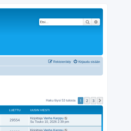
Etsi
Tarkennettu haku
Rekisteröidy
Kirjaudu sisään
1
2
3
Seuraava
Haku löysi 53 tulosta
LUETTU
UUSIN VIESTI
Kirjoittaja
Vanha Karppu
29554
Su Touko 10, 2026 2:39 pm
Kirjoittaja
Vanha Karppu