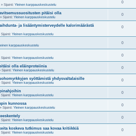
0
» Sijainti:
Yleinen karppauskeskustelu
ravitsemussuositusten pitäisi olla
0
» Sijainti:
Yleinen karppauskeskustelu
aihdunta- ja lisääntymisterveydelle kalorimäärästä
0
Sijainti:
Yleinen karppauskeskustelu
0
leinen karppauskeskustelu
0
Sijainti:
Yleinen karppauskeskustelu
täisi olla eläinproteiinia
0
 Sijainti:
Yleinen karppauskeskustelu
uohomyrkkyjen syöttämistä yhdysvaltalaisille
0
 Sijainti:
Yleinen karppauskeskustelu
pinahjoihin
0
Sijainti:
Yleinen karppauskeskustelu
upin kunnossa
0
» Sijainti:
Yleinen karppauskeskustelu
teeskentely
0
Sijainti:
Yleinen karppauskeskustelu
keita koskeva tutkimus saa kovaa kritiikkiä
0
Sijainti:
Yleinen karppauskeskustelu