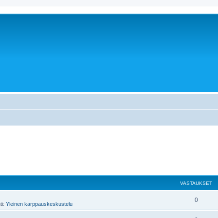
VASTAUKSET
0
ti:
Yleinen karppauskeskustelu