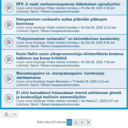
RFK Jr vaatii ravitsemusopetusta lääketieteen opinahjoihin
Uusin viesti Kirjoittaja
Yhden miehen komitea
«
Pe Elo 08, 2025 2:36 pm
Lähetetty Sijainti:
Yleinen karppauskeskustelu
Ketogeeninen ruokavalio auttaa pitämään päänupin
kunnossa
Uusin viesti Kirjoittaja
Yhden miehen komitea
«
Ke Elo 06, 2025 11:14 am
Lähetetty Sijainti:
Yleinen karppauskeskustelu
”Pohjoismainen ruokavalio” on keinotekoinen teeskentely
Uusin viesti Kirjoittaja
Yhden miehen komitea
«
Ke Elo 06, 2025 9:45 am
Lähetetty Sijainti:
Yleinen karppauskeskustelu
Kevin Hallin uusin ultraprosessoituja elintarvikkeita koskeva
tutkimus saa kovaa kritiikkiä
Uusin viesti Kirjoittaja
Yhden miehen komitea
«
Ke Elo 06, 2025 7:59 am
Lähetetty Sijainti:
Yleinen karppauskeskustelu
Massatasapaino vs. energiatasapaino -luentosarja
starttaamassa
Uusin viesti Kirjoittaja
Super-Manninen
«
Ti Heinä 29, 2025 4:22 am
Lähetetty Sijainti:
Yleinen karppauskeskustelu
Ei olisi kannattanut Intiassakaan mennä vaihtamaan gheetä
ja kookosöljyä teollisiin siemenöljyihin
Uusin viesti Kirjoittaja
Yhden miehen komitea
«
Su Heinä 27, 2025 6:57 am
Lähetetty Sijainti:
Yleinen karppauskeskustelu
1
2
3
Seuraava
Haku löysi 53 tulosta