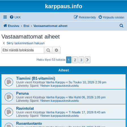
karppaus.info
UKK
Rekisteröidy
Kirjaudu sisään
E
Etusivu
Etsi
Vastaamattomat aiheet
t
Vastaamattomat aiheet
s
Siirry tarkennettuun hakuun
i
Etsi
Tarkennettu haku
1
2
3
Seuraava
Haku löysi 53 tulosta
Aiheet
Tiamiini (B1-vitamiini)
Uusin viesti Kirjoittaja
Vanha Karppu
«
Su Touko 10, 2026 2:39 pm
Lähetetty Sijainti:
Yleinen karppauskeskustelu
Peruna
Uusin viesti Kirjoittaja
Vanha Karppu
«
Ma Huhti 06, 2026 1:05 pm
Lähetetty Sijainti:
Yleinen karppauskeskustelu
Ravintolat
Uusin viesti Kirjoittaja
Vanha Karppu
«
Ti Maalis 17, 2026 8:43 am
Lähetetty Sijainti:
Yleinen karppauskeskustelu
Ruoantuotanto