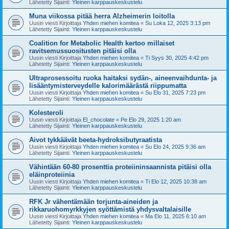
Lähetetty Sijainti:
Yleinen karppauskeskustelu
Muna viikossa pitää herra Alzheimerin loitolla
Uusin viesti Kirjoittaja
Yhden miehen komitea
«
Su Loka 12, 2025 3:13 pm
Lähetetty Sijainti:
Yleinen karppauskeskustelu
Coalition for Metabolic Health kertoo millaiset
ravitsemussuositusten pitäisi olla
Uusin viesti Kirjoittaja
Yhden miehen komitea
«
Ti Syys 30, 2025 4:42 pm
Lähetetty Sijainti:
Yleinen karppauskeskustelu
Ultraprosessoitu ruoka haitaksi sydän-, aineenvaihdunta- ja
lisääntymisterveydelle kalorimäärästä riippumatta
Uusin viesti Kirjoittaja
Yhden miehen komitea
«
Su Elo 31, 2025 7:23 pm
Lähetetty Sijainti:
Yleinen karppauskeskustelu
Kolesteroli
Uusin viesti Kirjoittaja
El_chocolate
«
Pe Elo 29, 2025 1:20 am
Lähetetty Sijainti:
Yleinen karppauskeskustelu
Aivot tykkäävät beeta-hydroksibutyraatista
Uusin viesti Kirjoittaja
Yhden miehen komitea
«
Su Elo 24, 2025 9:36 am
Lähetetty Sijainti:
Yleinen karppauskeskustelu
Vähintään 60-80 prosenttia proteiininsaannista pitäisi olla
eläinproteiinia
Uusin viesti Kirjoittaja
Yhden miehen komitea
«
Ti Elo 12, 2025 10:38 am
Lähetetty Sijainti:
Yleinen karppauskeskustelu
RFK Jr vähentämään torjunta-aineiden ja
rikkaruohomyrkkyjen syöttämistä yhdysvaltalaisille
Uusin viesti Kirjoittaja
Yhden miehen komitea
«
Ma Elo 11, 2025 6:10 am
Lähetetty Sijainti:
Yleinen karppauskeskustelu