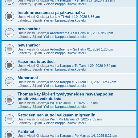
Uusin viesti Kirjoittaja
Vanha Karppu
«
Pe Helmi 27, 2026 7:23 pm
Lähetetty Sijainti:
Yleinen karppauskeskustelu
Insuliiniresistenssi ja jatkuva nälkä
Uusin viesti Kirjoittaja
kurja
«
Ti Helmi 10, 2026 8:36 am
Lähetetty Sijainti:
Yleinen karppauskeskustelu
newsharbor
Uusin viesti Kirjoittaja
ArdenBeems
«
Su Helmi 01, 2026 9:59 pm
Lähetetty Sijainti:
Yleinen karppauskeskustelu
newsharbor
Uusin viesti Kirjoittaja
ArdenBeems
«
Su Helmi 01, 2026 1:26 pm
Lähetetty Sijainti:
Yleinen karppauskeskustelu
Hapanmaitotuotteet
Uusin viesti Kirjoittaja
Vanha Karppu
«
To Tammi 29, 2026 9:54 pm
Lähetetty Sijainti:
Yleinen karppauskeskustelu
Munaruoat
Uusin viesti Kirjoittaja
Vanha Karppu
«
Su Joulu 21, 2025 12:36 am
Lähetetty Sijainti:
Yleinen karppauskeskustelu
Thomas käy läpi eri tyydyttyneiden rasvahappojen
positiivisia vaikutuksia
Uusin viesti Kirjoittaja
Wi-
«
To Joulu 11, 2025 6:27 am
Lähetetty Sijainti:
Yleinen karppauskeskustelu
Ketogeeninen auttoi vaikeaan migreeniin
Uusin viesti Kirjoittaja
Wi-
«
Ma Marras 24, 2025 7:55 am
Lähetetty Sijainti:
Yleinen karppauskeskustelu
Pähkinät
Uusin viesti Kirjoittaja
Vanha Karppu
«
Pe Marras 14, 2025 8:21 pm