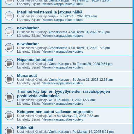
Uusin viesti Kirjoittaja
Vanha Karppu
«
Pe Helmi 27, 2026 7:23 pm
Lähetetty Sijainti:
Yleinen karppauskeskustelu
Insuliiniresistenssi ja jatkuva nälkä
Uusin viesti Kirjoittaja
kurja
«
Ti Helmi 10, 2026 8:36 am
Lähetetty Sijainti:
Yleinen karppauskeskustelu
newsharbor
Uusin viesti Kirjoittaja
ArdenBeems
«
Su Helmi 01, 2026 9:59 pm
Lähetetty Sijainti:
Yleinen karppauskeskustelu
newsharbor
Uusin viesti Kirjoittaja
ArdenBeems
«
Su Helmi 01, 2026 1:26 pm
Lähetetty Sijainti:
Yleinen karppauskeskustelu
Hapanmaitotuotteet
Uusin viesti Kirjoittaja
Vanha Karppu
«
To Tammi 29, 2026 9:54 pm
Lähetetty Sijainti:
Yleinen karppauskeskustelu
Munaruoat
Uusin viesti Kirjoittaja
Vanha Karppu
«
Su Joulu 21, 2025 12:36 am
Lähetetty Sijainti:
Yleinen karppauskeskustelu
Thomas käy läpi eri tyydyttyneiden rasvahappojen
positiivisia vaikutuksia
Uusin viesti Kirjoittaja
Wi-
«
To Joulu 11, 2025 6:27 am
Lähetetty Sijainti:
Yleinen karppauskeskustelu
Ketogeeninen auttoi vaikeaan migreeniin
Uusin viesti Kirjoittaja
Wi-
«
Ma Marras 24, 2025 7:55 am
Lähetetty Sijainti:
Yleinen karppauskeskustelu
Pähkinät
Uusin viesti Kirjoittaja
Vanha Karppu
«
Pe Marras 14, 2025 8:21 pm