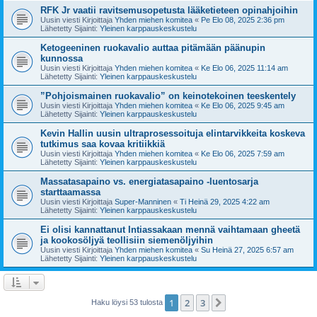
RFK Jr vaatii ravitsemusopetusta lääketieteen opinahjoihin
Uusin viesti Kirjoittaja
Yhden miehen komitea
«
Pe Elo 08, 2025 2:36 pm
Lähetetty Sijainti:
Yleinen karppauskeskustelu
Ketogeeninen ruokavalio auttaa pitämään päänupin
kunnossa
Uusin viesti Kirjoittaja
Yhden miehen komitea
«
Ke Elo 06, 2025 11:14 am
Lähetetty Sijainti:
Yleinen karppauskeskustelu
”Pohjoismainen ruokavalio” on keinotekoinen teeskentely
Uusin viesti Kirjoittaja
Yhden miehen komitea
«
Ke Elo 06, 2025 9:45 am
Lähetetty Sijainti:
Yleinen karppauskeskustelu
Kevin Hallin uusin ultraprosessoituja elintarvikkeita koskeva
tutkimus saa kovaa kritiikkiä
Uusin viesti Kirjoittaja
Yhden miehen komitea
«
Ke Elo 06, 2025 7:59 am
Lähetetty Sijainti:
Yleinen karppauskeskustelu
Massatasapaino vs. energiatasapaino -luentosarja
starttaamassa
Uusin viesti Kirjoittaja
Super-Manninen
«
Ti Heinä 29, 2025 4:22 am
Lähetetty Sijainti:
Yleinen karppauskeskustelu
Ei olisi kannattanut Intiassakaan mennä vaihtamaan gheetä
ja kookosöljyä teollisiin siemenöljyihin
Uusin viesti Kirjoittaja
Yhden miehen komitea
«
Su Heinä 27, 2025 6:57 am
Lähetetty Sijainti:
Yleinen karppauskeskustelu
1
2
3
Seuraava
Haku löysi 53 tulosta