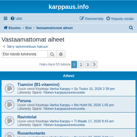
karppaus.info
UKK
Rekisteröidy
Kirjaudu sisään
E
Etusivu
Etsi
Vastaamattomat aiheet
t
Vastaamattomat aiheet
s
Siirry tarkennettuun hakuun
i
Etsi
Tarkennettu haku
1
2
3
Seuraava
Haku löysi 53 tulosta
Aiheet
Tiamiini (B1-vitamiini)
Uusin viesti Kirjoittaja
Vanha Karppu
«
Su Touko 10, 2026 2:39 pm
Lähetetty Sijainti:
Yleinen karppauskeskustelu
Peruna
Uusin viesti Kirjoittaja
Vanha Karppu
«
Ma Huhti 06, 2026 1:05 pm
Lähetetty Sijainti:
Yleinen karppauskeskustelu
Ravintolat
Uusin viesti Kirjoittaja
Vanha Karppu
«
Ti Maalis 17, 2026 8:43 am
Lähetetty Sijainti:
Yleinen karppauskeskustelu
Ruoantuotanto