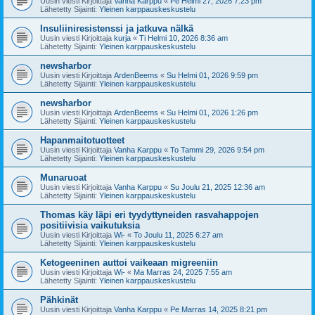
Uusin viesti Kirjoittaja
Vanha Karppu
«
Pe Helmi 27, 2026 7:23 pm
Lähetetty Sijainti:
Yleinen karppauskeskustelu
Insuliiniresistenssi ja jatkuva nälkä
Uusin viesti Kirjoittaja
kurja
«
Ti Helmi 10, 2026 8:36 am
Lähetetty Sijainti:
Yleinen karppauskeskustelu
newsharbor
Uusin viesti Kirjoittaja
ArdenBeems
«
Su Helmi 01, 2026 9:59 pm
Lähetetty Sijainti:
Yleinen karppauskeskustelu
newsharbor
Uusin viesti Kirjoittaja
ArdenBeems
«
Su Helmi 01, 2026 1:26 pm
Lähetetty Sijainti:
Yleinen karppauskeskustelu
Hapanmaitotuotteet
Uusin viesti Kirjoittaja
Vanha Karppu
«
To Tammi 29, 2026 9:54 pm
Lähetetty Sijainti:
Yleinen karppauskeskustelu
Munaruoat
Uusin viesti Kirjoittaja
Vanha Karppu
«
Su Joulu 21, 2025 12:36 am
Lähetetty Sijainti:
Yleinen karppauskeskustelu
Thomas käy läpi eri tyydyttyneiden rasvahappojen
positiivisia vaikutuksia
Uusin viesti Kirjoittaja
Wi-
«
To Joulu 11, 2025 6:27 am
Lähetetty Sijainti:
Yleinen karppauskeskustelu
Ketogeeninen auttoi vaikeaan migreeniin
Uusin viesti Kirjoittaja
Wi-
«
Ma Marras 24, 2025 7:55 am
Lähetetty Sijainti:
Yleinen karppauskeskustelu
Pähkinät
Uusin viesti Kirjoittaja
Vanha Karppu
«
Pe Marras 14, 2025 8:21 pm