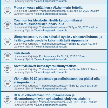
Lähetetty Sijainti:
Yleinen karppauskeskustelu
Muna viikossa pitää herra Alzheimerin loitolla
Uusin viesti Kirjoittaja
Yhden miehen komitea
«
Su Loka 12, 2025 3:13 pm
Lähetetty Sijainti:
Yleinen karppauskeskustelu
Coalition for Metabolic Health kertoo millaiset
ravitsemussuositusten pitäisi olla
Uusin viesti Kirjoittaja
Yhden miehen komitea
«
Ti Syys 30, 2025 4:42 pm
Lähetetty Sijainti:
Yleinen karppauskeskustelu
Ultraprosessoitu ruoka haitaksi sydän-, aineenvaihdunta- ja
lisääntymisterveydelle kalorimäärästä riippumatta
Uusin viesti Kirjoittaja
Yhden miehen komitea
«
Su Elo 31, 2025 7:23 pm
Lähetetty Sijainti:
Yleinen karppauskeskustelu
Kolesteroli
Uusin viesti Kirjoittaja
El_chocolate
«
Pe Elo 29, 2025 1:20 am
Lähetetty Sijainti:
Yleinen karppauskeskustelu
Aivot tykkäävät beeta-hydroksibutyraatista
Uusin viesti Kirjoittaja
Yhden miehen komitea
«
Su Elo 24, 2025 9:36 am
Lähetetty Sijainti:
Yleinen karppauskeskustelu
Vähintään 60-80 prosenttia proteiininsaannista pitäisi olla
eläinproteiinia
Uusin viesti Kirjoittaja
Yhden miehen komitea
«
Ti Elo 12, 2025 10:38 am
Lähetetty Sijainti:
Yleinen karppauskeskustelu
RFK Jr vähentämään torjunta-aineiden ja
rikkaruohomyrkkyjen syöttämistä yhdysvaltalaisille
Uusin viesti Kirjoittaja
Yhden miehen komitea
«
Ma Elo 11, 2025 6:10 am
Lähetetty Sijainti:
Yleinen karppauskeskustelu