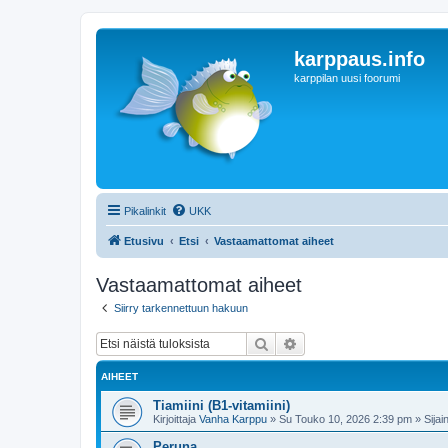
karppaus.info
karppilan uusi foorumi
Pikalinkit
UKK
Etusivu
Etsi
Vastaamattomat aiheet
Vastaamattomat aiheet
Siirry tarkennettuun hakuun
Etsi
Tarkennettu haku
AIHEET
Tiamiini (B1-vitamiini)
Kirjoittaja
Vanha Karppu
»
Su Touko 10, 2026 2:39 pm
» Sijain
Peruna