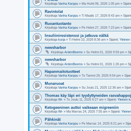
Kirjoittaja
Vanha Karppu
»
Ma Huhti 06, 2026 1:05 pm
» Sijain
Ravintolat
Kirjoittaja
Vanha Karppu
»
Ti Maalis 17, 2026 8:43 am
» Sijain
Ruoantuotanto
Kirjoittaja
Vanha Karppu
»
Pe Helmi 27, 2026 7:23 pm
» Sijain
Insuliiniresistenssi ja jatkuva nälkä
Kirjoittaja
kurja
»
Ti Helmi 10, 2026 8:36 am
» Sijainti:
Yleinen
newsharbor
Kirjoittaja
ArdenBeems
»
Su Helmi 01, 2026 9:59 pm
» Sij
newsharbor
Kirjoittaja
ArdenBeems
»
Su Helmi 01, 2026 1:26 pm
» Sij
Hapanmaitotuotteet
Kirjoittaja
Vanha Karppu
»
To Tammi 29, 2026 9:54 pm
» Sijain
Munaruoat
Kirjoittaja
Vanha Karppu
»
Su Joulu 21, 2025 12:36 am
» Sijai
Thomas käy läpi eri tyydyttyneiden rasvahappoje
Kirjoittaja
Wi-
»
To Joulu 11, 2025 6:27 am
» Sijainti:
Yleinen 
Ketogeeninen auttoi vaikeaan migreeniin
Kirjoittaja
Wi-
»
Ma Marras 24, 2025 7:55 am
» Sijainti:
Yleine
Pähkinät
Kirjoittaja
Vanha Karppu
»
Pe Marras 14, 2025 8:21 pm
» Sijai