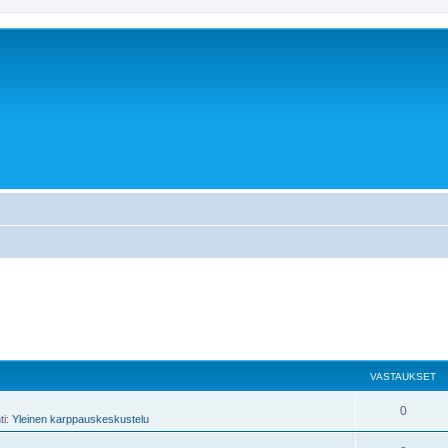
VASTAUKSET
0
ti:
Yleinen karppauskeskustelu