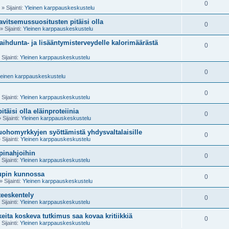
0
» Sijainti:
Yleinen karppauskeskustelu
ravitsemussuositusten pitäisi olla
0
» Sijainti:
Yleinen karppauskeskustelu
aihdunta- ja lisääntymisterveydelle kalorimäärästä
0
Sijainti:
Yleinen karppauskeskustelu
0
leinen karppauskeskustelu
0
Sijainti:
Yleinen karppauskeskustelu
täisi olla eläinproteiinia
0
 Sijainti:
Yleinen karppauskeskustelu
uohomyrkkyjen syöttämistä yhdysvaltalaisille
0
 Sijainti:
Yleinen karppauskeskustelu
pinahjoihin
0
Sijainti:
Yleinen karppauskeskustelu
upin kunnossa
0
» Sijainti:
Yleinen karppauskeskustelu
teeskentely
0
Sijainti:
Yleinen karppauskeskustelu
keita koskeva tutkimus saa kovaa kritiikkiä
0
Sijainti:
Yleinen karppauskeskustelu