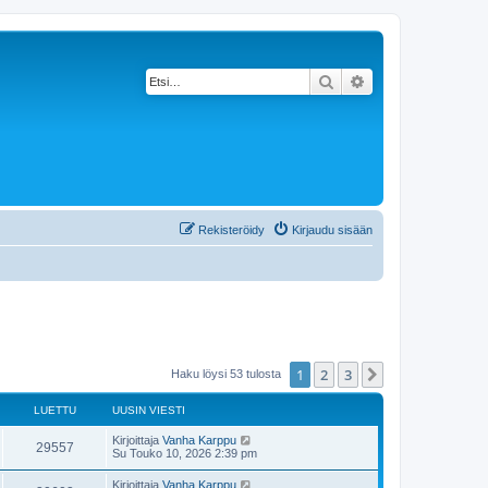
Etsi
Tarkennettu haku
Rekisteröidy
Kirjaudu sisään
1
2
3
Seuraava
Haku löysi 53 tulosta
LUETTU
UUSIN VIESTI
Kirjoittaja
Vanha Karppu
29557
Su Touko 10, 2026 2:39 pm
Kirjoittaja
Vanha Karppu