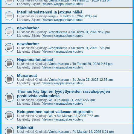
Uusin viesti Kirjoittaja
Vanha Karppu
«
Pe Helmi 27, 2026 7:23 pm
Lähetetty Sijainti:
Yleinen karppauskeskustelu
Insuliiniresistenssi ja jatkuva nälkä
Uusin viesti Kirjoittaja
kurja
«
Ti Helmi 10, 2026 8:36 am
Lähetetty Sijainti:
Yleinen karppauskeskustelu
newsharbor
Uusin viesti Kirjoittaja
ArdenBeems
«
Su Helmi 01, 2026 9:59 pm
Lähetetty Sijainti:
Yleinen karppauskeskustelu
newsharbor
Uusin viesti Kirjoittaja
ArdenBeems
«
Su Helmi 01, 2026 1:26 pm
Lähetetty Sijainti:
Yleinen karppauskeskustelu
Hapanmaitotuotteet
Uusin viesti Kirjoittaja
Vanha Karppu
«
To Tammi 29, 2026 9:54 pm
Lähetetty Sijainti:
Yleinen karppauskeskustelu
Munaruoat
Uusin viesti Kirjoittaja
Vanha Karppu
«
Su Joulu 21, 2025 12:36 am
Lähetetty Sijainti:
Yleinen karppauskeskustelu
Thomas käy läpi eri tyydyttyneiden rasvahappojen
positiivisia vaikutuksia
Uusin viesti Kirjoittaja
Wi-
«
To Joulu 11, 2025 6:27 am
Lähetetty Sijainti:
Yleinen karppauskeskustelu
Ketogeeninen auttoi vaikeaan migreeniin
Uusin viesti Kirjoittaja
Wi-
«
Ma Marras 24, 2025 7:55 am
Lähetetty Sijainti:
Yleinen karppauskeskustelu
Pähkinät
Uusin viesti Kirjoittaja
Vanha Karppu
«
Pe Marras 14, 2025 8:21 pm