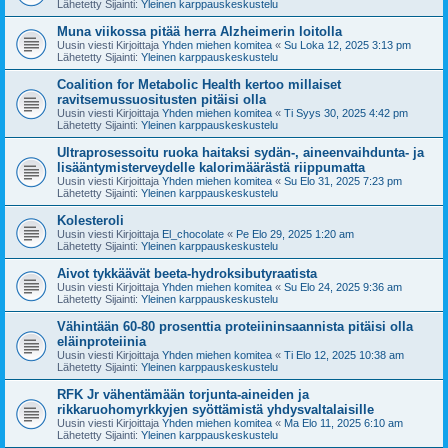
Lähetetty Sijainti:
Yleinen karppauskeskustelu
Muna viikossa pitää herra Alzheimerin loitolla
Uusin viesti Kirjoittaja
Yhden miehen komitea
«
Su Loka 12, 2025 3:13 pm
Lähetetty Sijainti:
Yleinen karppauskeskustelu
Coalition for Metabolic Health kertoo millaiset
ravitsemussuositusten pitäisi olla
Uusin viesti Kirjoittaja
Yhden miehen komitea
«
Ti Syys 30, 2025 4:42 pm
Lähetetty Sijainti:
Yleinen karppauskeskustelu
Ultraprosessoitu ruoka haitaksi sydän-, aineenvaihdunta- ja
lisääntymisterveydelle kalorimäärästä riippumatta
Uusin viesti Kirjoittaja
Yhden miehen komitea
«
Su Elo 31, 2025 7:23 pm
Lähetetty Sijainti:
Yleinen karppauskeskustelu
Kolesteroli
Uusin viesti Kirjoittaja
El_chocolate
«
Pe Elo 29, 2025 1:20 am
Lähetetty Sijainti:
Yleinen karppauskeskustelu
Aivot tykkäävät beeta-hydroksibutyraatista
Uusin viesti Kirjoittaja
Yhden miehen komitea
«
Su Elo 24, 2025 9:36 am
Lähetetty Sijainti:
Yleinen karppauskeskustelu
Vähintään 60-80 prosenttia proteiininsaannista pitäisi olla
eläinproteiinia
Uusin viesti Kirjoittaja
Yhden miehen komitea
«
Ti Elo 12, 2025 10:38 am
Lähetetty Sijainti:
Yleinen karppauskeskustelu
RFK Jr vähentämään torjunta-aineiden ja
rikkaruohomyrkkyjen syöttämistä yhdysvaltalaisille
Uusin viesti Kirjoittaja
Yhden miehen komitea
«
Ma Elo 11, 2025 6:10 am
Lähetetty Sijainti:
Yleinen karppauskeskustelu