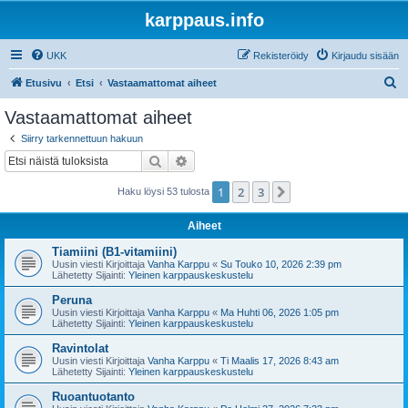
karppaus.info
UKK
Rekisteröidy
Kirjaudu sisään
E
Etusivu
Etsi
Vastaamattomat aiheet
t
Vastaamattomat aiheet
s
Siirry tarkennettuun hakuun
i
Etsi
Tarkennettu haku
1
2
3
Seuraava
Haku löysi 53 tulosta
Aiheet
Tiamiini (B1-vitamiini)
Uusin viesti Kirjoittaja
Vanha Karppu
«
Su Touko 10, 2026 2:39 pm
Lähetetty Sijainti:
Yleinen karppauskeskustelu
Peruna
Uusin viesti Kirjoittaja
Vanha Karppu
«
Ma Huhti 06, 2026 1:05 pm
Lähetetty Sijainti:
Yleinen karppauskeskustelu
Ravintolat
Uusin viesti Kirjoittaja
Vanha Karppu
«
Ti Maalis 17, 2026 8:43 am
Lähetetty Sijainti:
Yleinen karppauskeskustelu
Ruoantuotanto