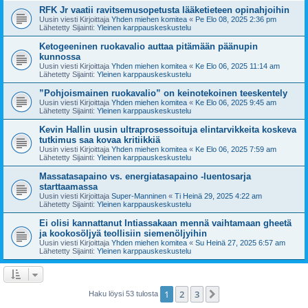
RFK Jr vaatii ravitsemusopetusta lääketieteen opinahjoihin
Uusin viesti Kirjoittaja
Yhden miehen komitea
«
Pe Elo 08, 2025 2:36 pm
Lähetetty Sijainti:
Yleinen karppauskeskustelu
Ketogeeninen ruokavalio auttaa pitämään päänupin
kunnossa
Uusin viesti Kirjoittaja
Yhden miehen komitea
«
Ke Elo 06, 2025 11:14 am
Lähetetty Sijainti:
Yleinen karppauskeskustelu
”Pohjoismainen ruokavalio” on keinotekoinen teeskentely
Uusin viesti Kirjoittaja
Yhden miehen komitea
«
Ke Elo 06, 2025 9:45 am
Lähetetty Sijainti:
Yleinen karppauskeskustelu
Kevin Hallin uusin ultraprosessoituja elintarvikkeita koskeva
tutkimus saa kovaa kritiikkiä
Uusin viesti Kirjoittaja
Yhden miehen komitea
«
Ke Elo 06, 2025 7:59 am
Lähetetty Sijainti:
Yleinen karppauskeskustelu
Massatasapaino vs. energiatasapaino -luentosarja
starttaamassa
Uusin viesti Kirjoittaja
Super-Manninen
«
Ti Heinä 29, 2025 4:22 am
Lähetetty Sijainti:
Yleinen karppauskeskustelu
Ei olisi kannattanut Intiassakaan mennä vaihtamaan gheetä
ja kookosöljyä teollisiin siemenöljyihin
Uusin viesti Kirjoittaja
Yhden miehen komitea
«
Su Heinä 27, 2025 6:57 am
Lähetetty Sijainti:
Yleinen karppauskeskustelu
1
2
3
Seuraava
Haku löysi 53 tulosta