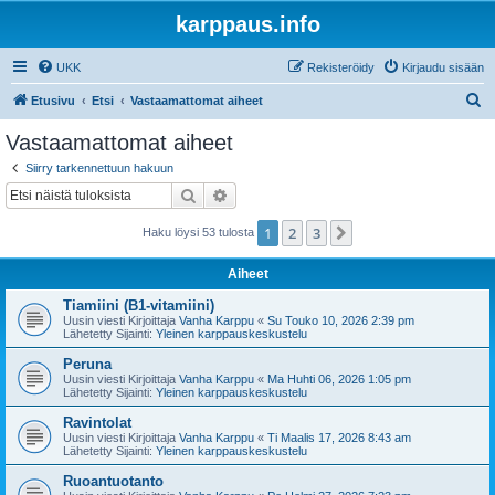
karppaus.info
UKK
Rekisteröidy
Kirjaudu sisään
E
Etusivu
Etsi
Vastaamattomat aiheet
t
Vastaamattomat aiheet
s
Siirry tarkennettuun hakuun
i
Etsi
Tarkennettu haku
1
2
3
Seuraava
Haku löysi 53 tulosta
Aiheet
Tiamiini (B1-vitamiini)
Uusin viesti Kirjoittaja
Vanha Karppu
«
Su Touko 10, 2026 2:39 pm
Lähetetty Sijainti:
Yleinen karppauskeskustelu
Peruna
Uusin viesti Kirjoittaja
Vanha Karppu
«
Ma Huhti 06, 2026 1:05 pm
Lähetetty Sijainti:
Yleinen karppauskeskustelu
Ravintolat
Uusin viesti Kirjoittaja
Vanha Karppu
«
Ti Maalis 17, 2026 8:43 am
Lähetetty Sijainti:
Yleinen karppauskeskustelu
Ruoantuotanto