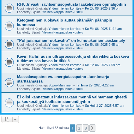
RFK Jr vaatii ravitsemusopetusta lääketieteen opinahjoihin
Uusin viesti Kirjoittaja
Yhden miehen komitea
«
Pe Elo 08, 2025 2:36 pm
Lähetetty Sijainti:
Yleinen karppauskeskustelu
Ketogeeninen ruokavalio auttaa pitämään päänupin
kunnossa
Uusin viesti Kirjoittaja
Yhden miehen komitea
«
Ke Elo 06, 2025 11:14 am
Lähetetty Sijainti:
Yleinen karppauskeskustelu
”Pohjoismainen ruokavalio” on keinotekoinen teeskentely
Uusin viesti Kirjoittaja
Yhden miehen komitea
«
Ke Elo 06, 2025 9:45 am
Lähetetty Sijainti:
Yleinen karppauskeskustelu
Kevin Hallin uusin ultraprosessoituja elintarvikkeita koskeva
tutkimus saa kovaa kritiikkiä
Uusin viesti Kirjoittaja
Yhden miehen komitea
«
Ke Elo 06, 2025 7:59 am
Lähetetty Sijainti:
Yleinen karppauskeskustelu
Massatasapaino vs. energiatasapaino -luentosarja
starttaamassa
Uusin viesti Kirjoittaja
Super-Manninen
«
Ti Heinä 29, 2025 4:22 am
Lähetetty Sijainti:
Yleinen karppauskeskustelu
Ei olisi kannattanut Intiassakaan mennä vaihtamaan gheetä
ja kookosöljyä teollisiin siemenöljyihin
Uusin viesti Kirjoittaja
Yhden miehen komitea
«
Su Heinä 27, 2025 6:57 am
Lähetetty Sijainti:
Yleinen karppauskeskustelu
1
2
3
Seuraava
Haku löysi 53 tulosta