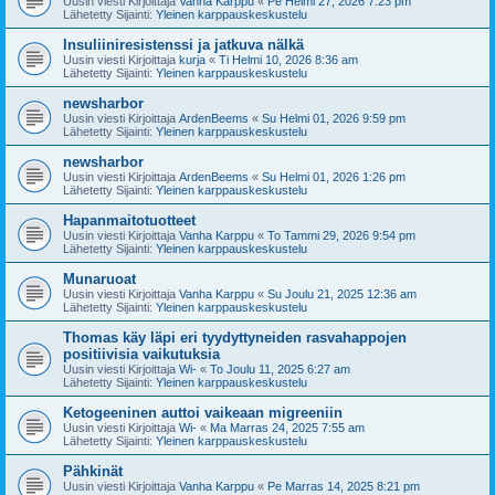
Uusin viesti Kirjoittaja
Vanha Karppu
«
Pe Helmi 27, 2026 7:23 pm
Lähetetty Sijainti:
Yleinen karppauskeskustelu
Insuliiniresistenssi ja jatkuva nälkä
Uusin viesti Kirjoittaja
kurja
«
Ti Helmi 10, 2026 8:36 am
Lähetetty Sijainti:
Yleinen karppauskeskustelu
newsharbor
Uusin viesti Kirjoittaja
ArdenBeems
«
Su Helmi 01, 2026 9:59 pm
Lähetetty Sijainti:
Yleinen karppauskeskustelu
newsharbor
Uusin viesti Kirjoittaja
ArdenBeems
«
Su Helmi 01, 2026 1:26 pm
Lähetetty Sijainti:
Yleinen karppauskeskustelu
Hapanmaitotuotteet
Uusin viesti Kirjoittaja
Vanha Karppu
«
To Tammi 29, 2026 9:54 pm
Lähetetty Sijainti:
Yleinen karppauskeskustelu
Munaruoat
Uusin viesti Kirjoittaja
Vanha Karppu
«
Su Joulu 21, 2025 12:36 am
Lähetetty Sijainti:
Yleinen karppauskeskustelu
Thomas käy läpi eri tyydyttyneiden rasvahappojen
positiivisia vaikutuksia
Uusin viesti Kirjoittaja
Wi-
«
To Joulu 11, 2025 6:27 am
Lähetetty Sijainti:
Yleinen karppauskeskustelu
Ketogeeninen auttoi vaikeaan migreeniin
Uusin viesti Kirjoittaja
Wi-
«
Ma Marras 24, 2025 7:55 am
Lähetetty Sijainti:
Yleinen karppauskeskustelu
Pähkinät
Uusin viesti Kirjoittaja
Vanha Karppu
«
Pe Marras 14, 2025 8:21 pm