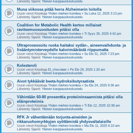
Lähetetty Sijainti:
Yleinen karppauskeskustelu
Muna viikossa pitää herra Alzheimerin loitolla
Uusin viesti Kirjoittaja
Yhden miehen komitea
«
Su Loka 12, 2025 3:13 pm
Lähetetty Sijainti:
Yleinen karppauskeskustelu
Coalition for Metabolic Health kertoo millaiset
ravitsemussuositusten pitäisi olla
Uusin viesti Kirjoittaja
Yhden miehen komitea
«
Ti Syys 30, 2025 4:42 pm
Lähetetty Sijainti:
Yleinen karppauskeskustelu
Ultraprosessoitu ruoka haitaksi sydän-, aineenvaihdunta- ja
lisääntymisterveydelle kalorimäärästä riippumatta
Uusin viesti Kirjoittaja
Yhden miehen komitea
«
Su Elo 31, 2025 7:23 pm
Lähetetty Sijainti:
Yleinen karppauskeskustelu
Kolesteroli
Uusin viesti Kirjoittaja
El_chocolate
«
Pe Elo 29, 2025 1:20 am
Lähetetty Sijainti:
Yleinen karppauskeskustelu
Aivot tykkäävät beeta-hydroksibutyraatista
Uusin viesti Kirjoittaja
Yhden miehen komitea
«
Su Elo 24, 2025 9:36 am
Lähetetty Sijainti:
Yleinen karppauskeskustelu
Vähintään 60-80 prosenttia proteiininsaannista pitäisi olla
eläinproteiinia
Uusin viesti Kirjoittaja
Yhden miehen komitea
«
Ti Elo 12, 2025 10:38 am
Lähetetty Sijainti:
Yleinen karppauskeskustelu
RFK Jr vähentämään torjunta-aineiden ja
rikkaruohomyrkkyjen syöttämistä yhdysvaltalaisille
Uusin viesti Kirjoittaja
Yhden miehen komitea
«
Ma Elo 11, 2025 6:10 am
Lähetetty Sijainti:
Yleinen karppauskeskustelu