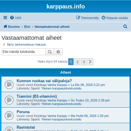
karppaus.info
UKK
Rekisteröidy
Kirjaudu sisään
E
Etusivu
Etsi
Vastaamattomat aiheet
t
Vastaamattomat aiheet
s
Siirry tarkennettuun hakuun
i
Etsi
Tarkennettu haku
1
2
3
Seuraava
Haku löysi 54 tulosta
Aiheet
Kunnon ruokaa vai välipaloja?
Uusin viesti Kirjoittaja
Vanha Karppu
«
La Elo 08, 2026 5:22 pm
Lähetetty Sijainti:
Yleinen karppauskeskustelu
Tiamiini (B1-vitamiini)
Uusin viesti Kirjoittaja
Vanha Karppu
«
Su Touko 10, 2026 2:39 pm
Lähetetty Sijainti:
Yleinen karppauskeskustelu
Peruna
Uusin viesti Kirjoittaja
Vanha Karppu
«
Ma Huhti 06, 2026 1:05 pm
Lähetetty Sijainti:
Yleinen karppauskeskustelu
Ravintolat