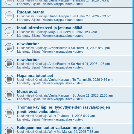
Uusin viesti Kirjoittaja
Vanha Karppu
«
Ti Maalis 17, 2026 8:43 am
Lähetetty Sijainti:
Yleinen karppauskeskustelu
Ruoantuotanto
Uusin viesti Kirjoittaja
Vanha Karppu
«
Pe Helmi 27, 2026 7:23 pm
Lähetetty Sijainti:
Yleinen karppauskeskustelu
Insuliiniresistenssi ja jatkuva nälkä
Uusin viesti Kirjoittaja
kurja
«
Ti Helmi 10, 2026 8:36 am
Lähetetty Sijainti:
Yleinen karppauskeskustelu
newsharbor
Uusin viesti Kirjoittaja
ArdenBeems
«
Su Helmi 01, 2026 9:59 pm
Lähetetty Sijainti:
Yleinen karppauskeskustelu
newsharbor
Uusin viesti Kirjoittaja
ArdenBeems
«
Su Helmi 01, 2026 1:26 pm
Lähetetty Sijainti:
Yleinen karppauskeskustelu
Hapanmaitotuotteet
Uusin viesti Kirjoittaja
Vanha Karppu
«
To Tammi 29, 2026 9:54 pm
Lähetetty Sijainti:
Yleinen karppauskeskustelu
Munaruoat
Uusin viesti Kirjoittaja
Vanha Karppu
«
Su Joulu 21, 2025 12:36 am
Lähetetty Sijainti:
Yleinen karppauskeskustelu
Thomas käy läpi eri tyydyttyneiden rasvahappojen
positiivisia vaikutuksia
Uusin viesti Kirjoittaja
Wi-
«
To Joulu 11, 2025 6:27 am
Lähetetty Sijainti:
Yleinen karppauskeskustelu
Ketogeeninen auttoi vaikeaan migreeniin
Uusin viesti Kirjoittaja
Wi-
«
Ma Marras 24, 2025 7:55 am