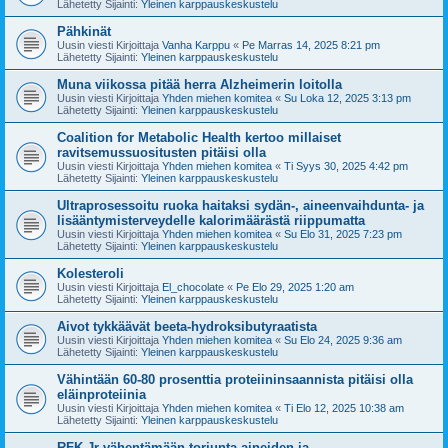
Lähetetty Sijainti:
Yleinen karppauskeskustelu
Pähkinät
Uusin viesti Kirjoittaja
Vanha Karppu
«
Pe Marras 14, 2025 8:21 pm
Lähetetty Sijainti:
Yleinen karppauskeskustelu
Muna viikossa pitää herra Alzheimerin loitolla
Uusin viesti Kirjoittaja
Yhden miehen komitea
«
Su Loka 12, 2025 3:13 pm
Lähetetty Sijainti:
Yleinen karppauskeskustelu
Coalition for Metabolic Health kertoo millaiset
ravitsemussuositusten pitäisi olla
Uusin viesti Kirjoittaja
Yhden miehen komitea
«
Ti Syys 30, 2025 4:42 pm
Lähetetty Sijainti:
Yleinen karppauskeskustelu
Ultraprosessoitu ruoka haitaksi sydän-, aineenvaihdunta- ja
lisääntymisterveydelle kalorimäärästä riippumatta
Uusin viesti Kirjoittaja
Yhden miehen komitea
«
Su Elo 31, 2025 7:23 pm
Lähetetty Sijainti:
Yleinen karppauskeskustelu
Kolesteroli
Uusin viesti Kirjoittaja
El_chocolate
«
Pe Elo 29, 2025 1:20 am
Lähetetty Sijainti:
Yleinen karppauskeskustelu
Aivot tykkäävät beeta-hydroksibutyraatista
Uusin viesti Kirjoittaja
Yhden miehen komitea
«
Su Elo 24, 2025 9:36 am
Lähetetty Sijainti:
Yleinen karppauskeskustelu
Vähintään 60-80 prosenttia proteiininsaannista pitäisi olla
eläinproteiinia
Uusin viesti Kirjoittaja
Yhden miehen komitea
«
Ti Elo 12, 2025 10:38 am
Lähetetty Sijainti:
Yleinen karppauskeskustelu
RFK Jr vähentämään torjunta-aineiden ja