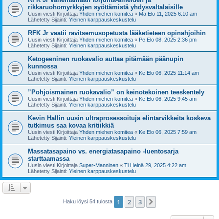
rikkaruohomyrkkyjen syöttämistä yhdysvaltalaisille
Uusin viesti Kirjoittaja
Yhden miehen komitea
«
Ma Elo 11, 2025 6:10 am
Lähetetty Sijainti:
Yleinen karppauskeskustelu
RFK Jr vaatii ravitsemusopetusta lääketieteen opinahjoihin
Uusin viesti Kirjoittaja
Yhden miehen komitea
«
Pe Elo 08, 2025 2:36 pm
Lähetetty Sijainti:
Yleinen karppauskeskustelu
Ketogeeninen ruokavalio auttaa pitämään päänupin
kunnossa
Uusin viesti Kirjoittaja
Yhden miehen komitea
«
Ke Elo 06, 2025 11:14 am
Lähetetty Sijainti:
Yleinen karppauskeskustelu
”Pohjoismainen ruokavalio” on keinotekoinen teeskentely
Uusin viesti Kirjoittaja
Yhden miehen komitea
«
Ke Elo 06, 2025 9:45 am
Lähetetty Sijainti:
Yleinen karppauskeskustelu
Kevin Hallin uusin ultraprosessoituja elintarvikkeita koskeva
tutkimus saa kovaa kritiikkiä
Uusin viesti Kirjoittaja
Yhden miehen komitea
«
Ke Elo 06, 2025 7:59 am
Lähetetty Sijainti:
Yleinen karppauskeskustelu
Massatasapaino vs. energiatasapaino -luentosarja
starttaamassa
Uusin viesti Kirjoittaja
Super-Manninen
«
Ti Heinä 29, 2025 4:22 am
Lähetetty Sijainti:
Yleinen karppauskeskustelu
1
2
3
Seuraava
Haku löysi 54 tulosta