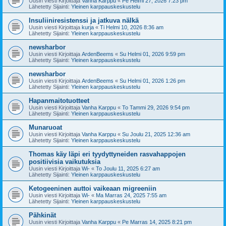
Uusin viesti Kirjoittaja
Vanha Karppu
«
Pe Helmi 27, 2026 7:23 pm
Lähetetty Sijainti:
Yleinen karppauskeskustelu
Insuliiniresistenssi ja jatkuva nälkä
Uusin viesti Kirjoittaja
kurja
«
Ti Helmi 10, 2026 8:36 am
Lähetetty Sijainti:
Yleinen karppauskeskustelu
newsharbor
Uusin viesti Kirjoittaja
ArdenBeems
«
Su Helmi 01, 2026 9:59 pm
Lähetetty Sijainti:
Yleinen karppauskeskustelu
newsharbor
Uusin viesti Kirjoittaja
ArdenBeems
«
Su Helmi 01, 2026 1:26 pm
Lähetetty Sijainti:
Yleinen karppauskeskustelu
Hapanmaitotuotteet
Uusin viesti Kirjoittaja
Vanha Karppu
«
To Tammi 29, 2026 9:54 pm
Lähetetty Sijainti:
Yleinen karppauskeskustelu
Munaruoat
Uusin viesti Kirjoittaja
Vanha Karppu
«
Su Joulu 21, 2025 12:36 am
Lähetetty Sijainti:
Yleinen karppauskeskustelu
Thomas käy läpi eri tyydyttyneiden rasvahappojen
positiivisia vaikutuksia
Uusin viesti Kirjoittaja
Wi-
«
To Joulu 11, 2025 6:27 am
Lähetetty Sijainti:
Yleinen karppauskeskustelu
Ketogeeninen auttoi vaikeaan migreeniin
Uusin viesti Kirjoittaja
Wi-
«
Ma Marras 24, 2025 7:55 am
Lähetetty Sijainti:
Yleinen karppauskeskustelu
Pähkinät
Uusin viesti Kirjoittaja
Vanha Karppu
«
Pe Marras 14, 2025 8:21 pm