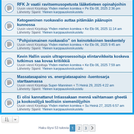
RFK Jr vaatii ravitsemusopetusta lääketieteen opinahjoihin
Uusin viesti Kirjoittaja
Yhden miehen komitea
«
Pe Elo 08, 2025 2:36 pm
Lähetetty Sijainti:
Yleinen karppauskeskustelu
Ketogeeninen ruokavalio auttaa pitämään päänupin
kunnossa
Uusin viesti Kirjoittaja
Yhden miehen komitea
«
Ke Elo 06, 2025 11:14 am
Lähetetty Sijainti:
Yleinen karppauskeskustelu
”Pohjoismainen ruokavalio” on keinotekoinen teeskentely
Uusin viesti Kirjoittaja
Yhden miehen komitea
«
Ke Elo 06, 2025 9:45 am
Lähetetty Sijainti:
Yleinen karppauskeskustelu
Kevin Hallin uusin ultraprosessoituja elintarvikkeita koskeva
tutkimus saa kovaa kritiikkiä
Uusin viesti Kirjoittaja
Yhden miehen komitea
«
Ke Elo 06, 2025 7:59 am
Lähetetty Sijainti:
Yleinen karppauskeskustelu
Massatasapaino vs. energiatasapaino -luentosarja
starttaamassa
Uusin viesti Kirjoittaja
Super-Manninen
«
Ti Heinä 29, 2025 4:22 am
Lähetetty Sijainti:
Yleinen karppauskeskustelu
Ei olisi kannattanut Intiassakaan mennä vaihtamaan gheetä
ja kookosöljyä teollisiin siemenöljyihin
Uusin viesti Kirjoittaja
Yhden miehen komitea
«
Su Heinä 27, 2025 6:57 am
Lähetetty Sijainti:
Yleinen karppauskeskustelu
1
2
3
Seuraava
Haku löysi 53 tulosta