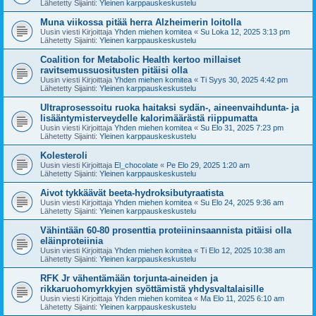
Lähetetty Sijainti:
Yleinen karppauskeskustelu
Muna viikossa pitää herra Alzheimerin loitolla
Uusin viesti Kirjoittaja
Yhden miehen komitea
«
Su Loka 12, 2025 3:13 pm
Lähetetty Sijainti:
Yleinen karppauskeskustelu
Coalition for Metabolic Health kertoo millaiset
ravitsemussuositusten pitäisi olla
Uusin viesti Kirjoittaja
Yhden miehen komitea
«
Ti Syys 30, 2025 4:42 pm
Lähetetty Sijainti:
Yleinen karppauskeskustelu
Ultraprosessoitu ruoka haitaksi sydän-, aineenvaihdunta- ja
lisääntymisterveydelle kalorimäärästä riippumatta
Uusin viesti Kirjoittaja
Yhden miehen komitea
«
Su Elo 31, 2025 7:23 pm
Lähetetty Sijainti:
Yleinen karppauskeskustelu
Kolesteroli
Uusin viesti Kirjoittaja
El_chocolate
«
Pe Elo 29, 2025 1:20 am
Lähetetty Sijainti:
Yleinen karppauskeskustelu
Aivot tykkäävät beeta-hydroksibutyraatista
Uusin viesti Kirjoittaja
Yhden miehen komitea
«
Su Elo 24, 2025 9:36 am
Lähetetty Sijainti:
Yleinen karppauskeskustelu
Vähintään 60-80 prosenttia proteiininsaannista pitäisi olla
eläinproteiinia
Uusin viesti Kirjoittaja
Yhden miehen komitea
«
Ti Elo 12, 2025 10:38 am
Lähetetty Sijainti:
Yleinen karppauskeskustelu
RFK Jr vähentämään torjunta-aineiden ja
rikkaruohomyrkkyjen syöttämistä yhdysvaltalaisille
Uusin viesti Kirjoittaja
Yhden miehen komitea
«
Ma Elo 11, 2025 6:10 am
Lähetetty Sijainti:
Yleinen karppauskeskustelu