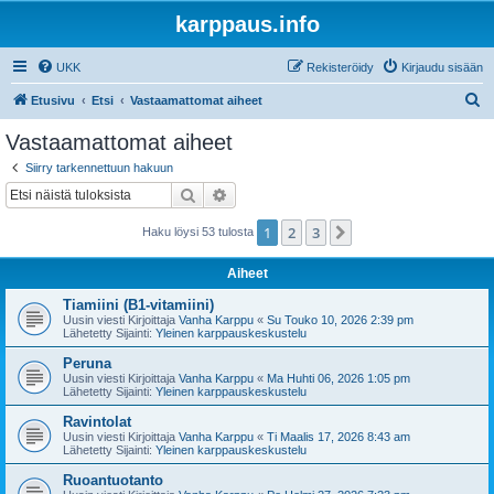
karppaus.info
UKK
Rekisteröidy
Kirjaudu sisään
E
Etusivu
Etsi
Vastaamattomat aiheet
t
Vastaamattomat aiheet
s
Siirry tarkennettuun hakuun
i
Etsi
Tarkennettu haku
1
2
3
Seuraava
Haku löysi 53 tulosta
Aiheet
Tiamiini (B1-vitamiini)
Uusin viesti Kirjoittaja
Vanha Karppu
«
Su Touko 10, 2026 2:39 pm
Lähetetty Sijainti:
Yleinen karppauskeskustelu
Peruna
Uusin viesti Kirjoittaja
Vanha Karppu
«
Ma Huhti 06, 2026 1:05 pm
Lähetetty Sijainti:
Yleinen karppauskeskustelu
Ravintolat
Uusin viesti Kirjoittaja
Vanha Karppu
«
Ti Maalis 17, 2026 8:43 am
Lähetetty Sijainti:
Yleinen karppauskeskustelu
Ruoantuotanto