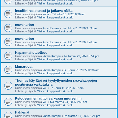
Uusin viesti Kirjoittaja
Vanha Karppu
«
Pe Helmi 27, 2026 7:23 pm
Lähetetty Sijainti:
Yleinen karppauskeskustelu
Insuliiniresistenssi ja jatkuva nälkä
Uusin viesti Kirjoittaja
kurja
«
Ti Helmi 10, 2026 8:36 am
Lähetetty Sijainti:
Yleinen karppauskeskustelu
newsharbor
Uusin viesti Kirjoittaja
ArdenBeems
«
Su Helmi 01, 2026 9:59 pm
Lähetetty Sijainti:
Yleinen karppauskeskustelu
newsharbor
Uusin viesti Kirjoittaja
ArdenBeems
«
Su Helmi 01, 2026 1:26 pm
Lähetetty Sijainti:
Yleinen karppauskeskustelu
Hapanmaitotuotteet
Uusin viesti Kirjoittaja
Vanha Karppu
«
To Tammi 29, 2026 9:54 pm
Lähetetty Sijainti:
Yleinen karppauskeskustelu
Munaruoat
Uusin viesti Kirjoittaja
Vanha Karppu
«
Su Joulu 21, 2025 12:36 am
Lähetetty Sijainti:
Yleinen karppauskeskustelu
Thomas käy läpi eri tyydyttyneiden rasvahappojen
positiivisia vaikutuksia
Uusin viesti Kirjoittaja
Wi-
«
To Joulu 11, 2025 6:27 am
Lähetetty Sijainti:
Yleinen karppauskeskustelu
Ketogeeninen auttoi vaikeaan migreeniin
Uusin viesti Kirjoittaja
Wi-
«
Ma Marras 24, 2025 7:55 am
Lähetetty Sijainti:
Yleinen karppauskeskustelu
Pähkinät
Uusin viesti Kirjoittaja
Vanha Karppu
«
Pe Marras 14, 2025 8:21 pm