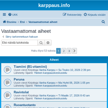
karppaus.info
UKK
Rekisteröidy
Kirjaudu sisään
E
Etusivu
Etsi
Vastaamattomat aiheet
t
Vastaamattomat aiheet
s
Siirry tarkennettuun hakuun
i
Etsi
Tarkennettu haku
1
2
3
Seuraava
Haku löysi 53 tulosta
Aiheet
Tiamiini (B1-vitamiini)
Uusin viesti Kirjoittaja
Vanha Karppu
«
Su Touko 10, 2026 2:39 pm
Lähetetty Sijainti:
Yleinen karppauskeskustelu
Peruna
Uusin viesti Kirjoittaja
Vanha Karppu
«
Ma Huhti 06, 2026 1:05 pm
Lähetetty Sijainti:
Yleinen karppauskeskustelu
Ravintolat
Uusin viesti Kirjoittaja
Vanha Karppu
«
Ti Maalis 17, 2026 8:43 am
Lähetetty Sijainti:
Yleinen karppauskeskustelu
Ruoantuotanto