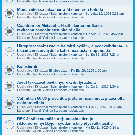
Lähetetty Sijainti:
Yleinen karppauskeskustelu
Muna viikossa pitää herra Alzheimerin loitolla
Uusin viesti Kirjoittaja
Yhden miehen komitea
«
Su Loka 12, 2025 3:13 pm
Lähetetty Sijainti:
Yleinen karppauskeskustelu
Coalition for Metabolic Health kertoo millaiset
ravitsemussuositusten pitäisi olla
Uusin viesti Kirjoittaja
Yhden miehen komitea
«
Ti Syys 30, 2025 4:42 pm
Lähetetty Sijainti:
Yleinen karppauskeskustelu
Ultraprosessoitu ruoka haitaksi sydän-, aineenvaihdunta- ja
lisääntymisterveydelle kalorimäärästä riippumatta
Uusin viesti Kirjoittaja
Yhden miehen komitea
«
Su Elo 31, 2025 7:23 pm
Lähetetty Sijainti:
Yleinen karppauskeskustelu
Kolesteroli
Uusin viesti Kirjoittaja
El_chocolate
«
Pe Elo 29, 2025 1:20 am
Lähetetty Sijainti:
Yleinen karppauskeskustelu
Aivot tykkäävät beeta-hydroksibutyraatista
Uusin viesti Kirjoittaja
Yhden miehen komitea
«
Su Elo 24, 2025 9:36 am
Lähetetty Sijainti:
Yleinen karppauskeskustelu
Vähintään 60-80 prosenttia proteiininsaannista pitäisi olla
eläinproteiinia
Uusin viesti Kirjoittaja
Yhden miehen komitea
«
Ti Elo 12, 2025 10:38 am
Lähetetty Sijainti:
Yleinen karppauskeskustelu
RFK Jr vähentämään torjunta-aineiden ja
rikkaruohomyrkkyjen syöttämistä yhdysvaltalaisille
Uusin viesti Kirjoittaja
Yhden miehen komitea
«
Ma Elo 11, 2025 6:10 am
Lähetetty Sijainti:
Yleinen karppauskeskustelu