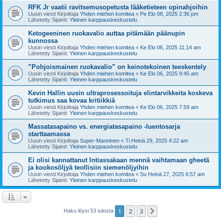
RFK Jr vaatii ravitsemusopetusta lääketieteen opinahjoihin
Uusin viesti Kirjoittaja
Yhden miehen komitea
«
Pe Elo 08, 2025 2:36 pm
Lähetetty Sijainti:
Yleinen karppauskeskustelu
Ketogeeninen ruokavalio auttaa pitämään päänupin
kunnossa
Uusin viesti Kirjoittaja
Yhden miehen komitea
«
Ke Elo 06, 2025 11:14 am
Lähetetty Sijainti:
Yleinen karppauskeskustelu
”Pohjoismainen ruokavalio” on keinotekoinen teeskentely
Uusin viesti Kirjoittaja
Yhden miehen komitea
«
Ke Elo 06, 2025 9:45 am
Lähetetty Sijainti:
Yleinen karppauskeskustelu
Kevin Hallin uusin ultraprosessoituja elintarvikkeita koskeva
tutkimus saa kovaa kritiikkiä
Uusin viesti Kirjoittaja
Yhden miehen komitea
«
Ke Elo 06, 2025 7:59 am
Lähetetty Sijainti:
Yleinen karppauskeskustelu
Massatasapaino vs. energiatasapaino -luentosarja
starttaamassa
Uusin viesti Kirjoittaja
Super-Manninen
«
Ti Heinä 29, 2025 4:22 am
Lähetetty Sijainti:
Yleinen karppauskeskustelu
Ei olisi kannattanut Intiassakaan mennä vaihtamaan gheetä
ja kookosöljyä teollisiin siemenöljyihin
Uusin viesti Kirjoittaja
Yhden miehen komitea
«
Su Heinä 27, 2025 6:57 am
Lähetetty Sijainti:
Yleinen karppauskeskustelu
1
2
3
Seuraava
Haku löysi 53 tulosta