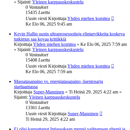
» Sijainti:
Yleinen karppauskeskustelu
0
Vastaukset
15435
Luettu
Uusin viesti
Kirjoittaja
Yhden miehen komitea
Ke Elo 06, 2025 9:45 am
Kevin Hallin uusin ultraprosessoituja elintarvikkeita koskeva
tutkimus saa kovaa kritiikkiä
Kirjoittaja
Yhden miehen komitea
»
Ke Elo 06, 2025 7:59 am
» Sijainti:
Yleinen karppauskeskustelu
0
Vastaukset
15408
Luettu
Uusin viesti
Kirjoittaja
Yhden miehen komitea
Ke Elo 06, 2025 7:59 am
Massatasapaino vs. energiatasapaino -luentosarja
starttaamassa
Kirjoittaja
Super-Manninen
»
Ti Heinä 29, 2025 4:22 am
»
Sijainti:
Yleinen karppauskeskustelu
0
Vastaukset
13361
Luettu
Uusin viesti
Kirjoittaja
Super-Manninen
Ti Heinä 29, 2025 4:22 am
Ei olisi kannattanut Intiassakaan mennä vaihtamaan gheetä ja