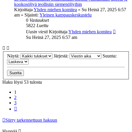
kookosöljyä teollisiin siemenöljyihin
Kirjoittaja
Yhden miehen komitea
»
Su Heinä 27, 2025 6:57
am
» Sijainti:
Yleinen karppauskeskustelu
0
Vastaukset
5822
Luettu
Uusin viesti
Kirjoittaja
Yhden miehen komitea
Su Heinä 27, 2025 6:57 am
Näytä:
Järjestä:
Suunta:
Haku löysi 53 tulosta
1
2
3
Seuraava
Siirry tarkennettuun hakuun
Hyppää