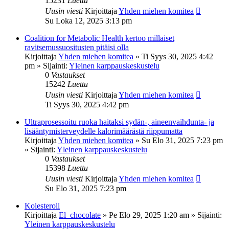
15231
Luettu
Uusin viesti
Kirjoittaja
Yhden miehen komitea
Su Loka 12, 2025 3:13 pm
Coalition for Metabolic Health kertoo millaiset
ravitsemussuositusten pitäisi olla
Kirjoittaja
Yhden miehen komitea
»
Ti Syys 30, 2025 4:42
pm
» Sijainti:
Yleinen karppauskeskustelu
0
Vastaukset
15242
Luettu
Uusin viesti
Kirjoittaja
Yhden miehen komitea
Ti Syys 30, 2025 4:42 pm
Ultraprosessoitu ruoka haitaksi sydän-, aineenvaihdunta- ja
lisääntymisterveydelle kalorimäärästä riippumatta
Kirjoittaja
Yhden miehen komitea
»
Su Elo 31, 2025 7:23 pm
» Sijainti:
Yleinen karppauskeskustelu
0
Vastaukset
15398
Luettu
Uusin viesti
Kirjoittaja
Yhden miehen komitea
Su Elo 31, 2025 7:23 pm
Kolesteroli
Kirjoittaja
El_chocolate
»
Pe Elo 29, 2025 1:20 am
» Sijainti:
Yleinen karppauskeskustelu