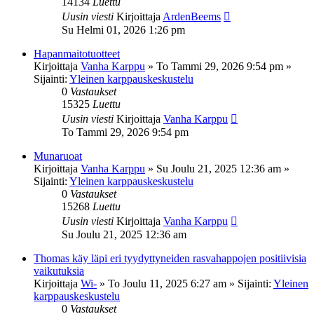
14134
Luettu
Uusin viesti
Kirjoittaja
ArdenBeems
Su Helmi 01, 2026 1:26 pm
Hapanmaitotuotteet
Kirjoittaja
Vanha Karppu
»
To Tammi 29, 2026 9:54 pm
»
Sijainti:
Yleinen karppauskeskustelu
0
Vastaukset
15325
Luettu
Uusin viesti
Kirjoittaja
Vanha Karppu
To Tammi 29, 2026 9:54 pm
Munaruoat
Kirjoittaja
Vanha Karppu
»
Su Joulu 21, 2025 12:36 am
»
Sijainti:
Yleinen karppauskeskustelu
0
Vastaukset
15268
Luettu
Uusin viesti
Kirjoittaja
Vanha Karppu
Su Joulu 21, 2025 12:36 am
Thomas käy läpi eri tyydyttyneiden rasvahappojen positiivisia
vaikutuksia
Kirjoittaja
Wi-
»
To Joulu 11, 2025 6:27 am
» Sijainti:
Yleinen
karppauskeskustelu
0
Vastaukset