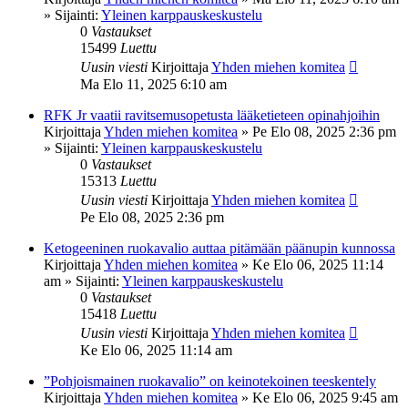
» Sijainti:
Yleinen karppauskeskustelu
0
Vastaukset
15499
Luettu
Uusin viesti
Kirjoittaja
Yhden miehen komitea
Ma Elo 11, 2025 6:10 am
RFK Jr vaatii ravitsemusopetusta lääketieteen opinahjoihin
Kirjoittaja
Yhden miehen komitea
»
Pe Elo 08, 2025 2:36 pm
» Sijainti:
Yleinen karppauskeskustelu
0
Vastaukset
15313
Luettu
Uusin viesti
Kirjoittaja
Yhden miehen komitea
Pe Elo 08, 2025 2:36 pm
Ketogeeninen ruokavalio auttaa pitämään päänupin kunnossa
Kirjoittaja
Yhden miehen komitea
»
Ke Elo 06, 2025 11:14
am
» Sijainti:
Yleinen karppauskeskustelu
0
Vastaukset
15418
Luettu
Uusin viesti
Kirjoittaja
Yhden miehen komitea
Ke Elo 06, 2025 11:14 am
”Pohjoismainen ruokavalio” on keinotekoinen teeskentely
Kirjoittaja
Yhden miehen komitea
»
Ke Elo 06, 2025 9:45 am