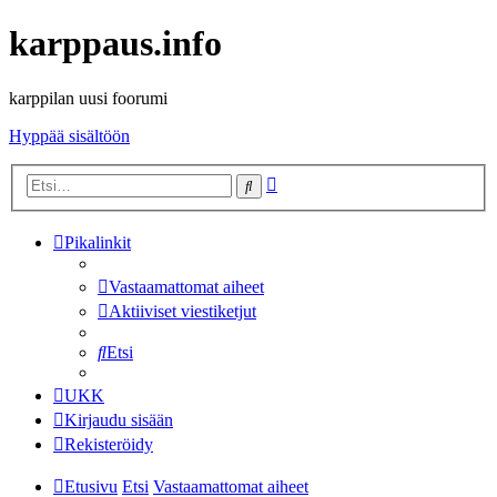
karppaus.info
karppilan uusi foorumi
Hyppää sisältöön
Tarkennettu
Etsi
haku
Pikalinkit
Vastaamattomat aiheet
Aktiiviset viestiketjut
Etsi
UKK
Kirjaudu sisään
Rekisteröidy
Etusivu
Etsi
Vastaamattomat aiheet