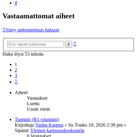
Etsi
Vastaamattomat aiheet
Siirry tarkennettuun hakuun
Tarkennettu
Etsi
haku
Haku löysi 53 tulosta
1
2
3
Seuraava
Aiheet
Vastaukset
Luettu
Uusin viesti
Tiamiini (B1-vitamiini)
Kirjoittaja
Vanha Karppu
»
Su Touko 10, 2026 2:39 pm
»
Sijainti:
Yleinen karppauskeskustelu
0
Vastaukset