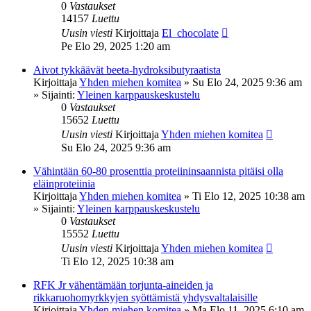
0
Vastaukset
14157
Luettu
Uusin viesti
Kirjoittaja
El_chocolate
Pe Elo 29, 2025 1:20 am
Aivot tykkäävät beeta-hydroksibutyraatista
Kirjoittaja
Yhden miehen komitea
»
Su Elo 24, 2025 9:36 am
» Sijainti:
Yleinen karppauskeskustelu
0
Vastaukset
15652
Luettu
Uusin viesti
Kirjoittaja
Yhden miehen komitea
Su Elo 24, 2025 9:36 am
Vähintään 60-80 prosenttia proteiininsaannista pitäisi olla
eläinproteiinia
Kirjoittaja
Yhden miehen komitea
»
Ti Elo 12, 2025 10:38 am
» Sijainti:
Yleinen karppauskeskustelu
0
Vastaukset
15552
Luettu
Uusin viesti
Kirjoittaja
Yhden miehen komitea
Ti Elo 12, 2025 10:38 am
RFK Jr vähentämään torjunta-aineiden ja
rikkaruohomyrkkyjen syöttämistä yhdysvaltalaisille
Kirjoittaja
Yhden miehen komitea
»
Ma Elo 11, 2025 6:10 am