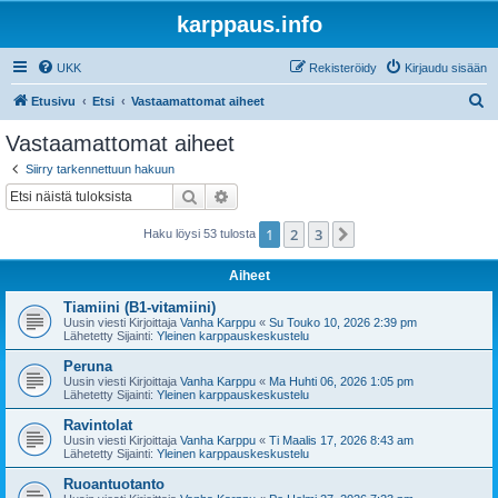
karppaus.info
UKK
Rekisteröidy
Kirjaudu sisään
E
Etusivu
Etsi
Vastaamattomat aiheet
t
Vastaamattomat aiheet
s
Siirry tarkennettuun hakuun
i
Etsi
Tarkennettu haku
1
2
3
Seuraava
Haku löysi 53 tulosta
Aiheet
Tiamiini (B1-vitamiini)
Uusin viesti Kirjoittaja
Vanha Karppu
«
Su Touko 10, 2026 2:39 pm
Lähetetty Sijainti:
Yleinen karppauskeskustelu
Peruna
Uusin viesti Kirjoittaja
Vanha Karppu
«
Ma Huhti 06, 2026 1:05 pm
Lähetetty Sijainti:
Yleinen karppauskeskustelu
Ravintolat
Uusin viesti Kirjoittaja
Vanha Karppu
«
Ti Maalis 17, 2026 8:43 am
Lähetetty Sijainti:
Yleinen karppauskeskustelu
Ruoantuotanto