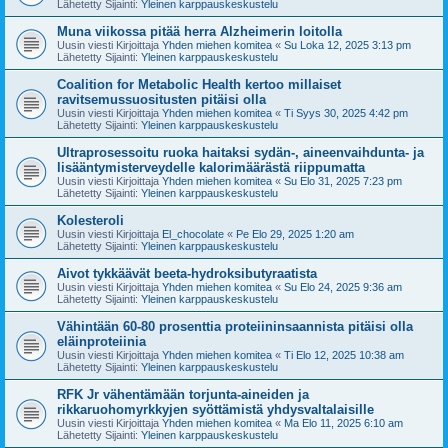
Lähetetty Sijainti:
Yleinen karppauskeskustelu
Muna viikossa pitää herra Alzheimerin loitolla
Uusin viesti Kirjoittaja
Yhden miehen komitea
«
Su Loka 12, 2025 3:13 pm
Lähetetty Sijainti:
Yleinen karppauskeskustelu
Coalition for Metabolic Health kertoo millaiset
ravitsemussuositusten pitäisi olla
Uusin viesti Kirjoittaja
Yhden miehen komitea
«
Ti Syys 30, 2025 4:42 pm
Lähetetty Sijainti:
Yleinen karppauskeskustelu
Ultraprosessoitu ruoka haitaksi sydän-, aineenvaihdunta- ja
lisääntymisterveydelle kalorimäärästä riippumatta
Uusin viesti Kirjoittaja
Yhden miehen komitea
«
Su Elo 31, 2025 7:23 pm
Lähetetty Sijainti:
Yleinen karppauskeskustelu
Kolesteroli
Uusin viesti Kirjoittaja
El_chocolate
«
Pe Elo 29, 2025 1:20 am
Lähetetty Sijainti:
Yleinen karppauskeskustelu
Aivot tykkäävät beeta-hydroksibutyraatista
Uusin viesti Kirjoittaja
Yhden miehen komitea
«
Su Elo 24, 2025 9:36 am
Lähetetty Sijainti:
Yleinen karppauskeskustelu
Vähintään 60-80 prosenttia proteiininsaannista pitäisi olla
eläinproteiinia
Uusin viesti Kirjoittaja
Yhden miehen komitea
«
Ti Elo 12, 2025 10:38 am
Lähetetty Sijainti:
Yleinen karppauskeskustelu
RFK Jr vähentämään torjunta-aineiden ja
rikkaruohomyrkkyjen syöttämistä yhdysvaltalaisille
Uusin viesti Kirjoittaja
Yhden miehen komitea
«
Ma Elo 11, 2025 6:10 am
Lähetetty Sijainti:
Yleinen karppauskeskustelu