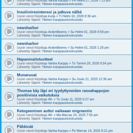
Uusin viesti Kirjoittaja
Vanha Karppu
«
Pe Helmi 27, 2026 7:23 pm
Lähetetty Sijainti:
Yleinen karppauskeskustelu
Insuliiniresistenssi ja jatkuva nälkä
Uusin viesti Kirjoittaja
kurja
«
Ti Helmi 10, 2026 8:36 am
Lähetetty Sijainti:
Yleinen karppauskeskustelu
newsharbor
Uusin viesti Kirjoittaja
ArdenBeems
«
Su Helmi 01, 2026 9:59 pm
Lähetetty Sijainti:
Yleinen karppauskeskustelu
newsharbor
Uusin viesti Kirjoittaja
ArdenBeems
«
Su Helmi 01, 2026 1:26 pm
Lähetetty Sijainti:
Yleinen karppauskeskustelu
Hapanmaitotuotteet
Uusin viesti Kirjoittaja
Vanha Karppu
«
To Tammi 29, 2026 9:54 pm
Lähetetty Sijainti:
Yleinen karppauskeskustelu
Munaruoat
Uusin viesti Kirjoittaja
Vanha Karppu
«
Su Joulu 21, 2025 12:36 am
Lähetetty Sijainti:
Yleinen karppauskeskustelu
Thomas käy läpi eri tyydyttyneiden rasvahappojen
positiivisia vaikutuksia
Uusin viesti Kirjoittaja
Wi-
«
To Joulu 11, 2025 6:27 am
Lähetetty Sijainti:
Yleinen karppauskeskustelu
Ketogeeninen auttoi vaikeaan migreeniin
Uusin viesti Kirjoittaja
Wi-
«
Ma Marras 24, 2025 7:55 am
Lähetetty Sijainti:
Yleinen karppauskeskustelu
Pähkinät
Uusin viesti Kirjoittaja
Vanha Karppu
«
Pe Marras 14, 2025 8:21 pm