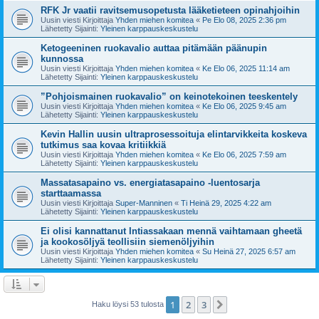
RFK Jr vaatii ravitsemusopetusta lääketieteen opinahjoihin
Uusin viesti Kirjoittaja
Yhden miehen komitea
«
Pe Elo 08, 2025 2:36 pm
Lähetetty Sijainti:
Yleinen karppauskeskustelu
Ketogeeninen ruokavalio auttaa pitämään päänupin
kunnossa
Uusin viesti Kirjoittaja
Yhden miehen komitea
«
Ke Elo 06, 2025 11:14 am
Lähetetty Sijainti:
Yleinen karppauskeskustelu
”Pohjoismainen ruokavalio” on keinotekoinen teeskentely
Uusin viesti Kirjoittaja
Yhden miehen komitea
«
Ke Elo 06, 2025 9:45 am
Lähetetty Sijainti:
Yleinen karppauskeskustelu
Kevin Hallin uusin ultraprosessoituja elintarvikkeita koskeva
tutkimus saa kovaa kritiikkiä
Uusin viesti Kirjoittaja
Yhden miehen komitea
«
Ke Elo 06, 2025 7:59 am
Lähetetty Sijainti:
Yleinen karppauskeskustelu
Massatasapaino vs. energiatasapaino -luentosarja
starttaamassa
Uusin viesti Kirjoittaja
Super-Manninen
«
Ti Heinä 29, 2025 4:22 am
Lähetetty Sijainti:
Yleinen karppauskeskustelu
Ei olisi kannattanut Intiassakaan mennä vaihtamaan gheetä
ja kookosöljyä teollisiin siemenöljyihin
Uusin viesti Kirjoittaja
Yhden miehen komitea
«
Su Heinä 27, 2025 6:57 am
Lähetetty Sijainti:
Yleinen karppauskeskustelu
1
2
3
Seuraava
Haku löysi 53 tulosta