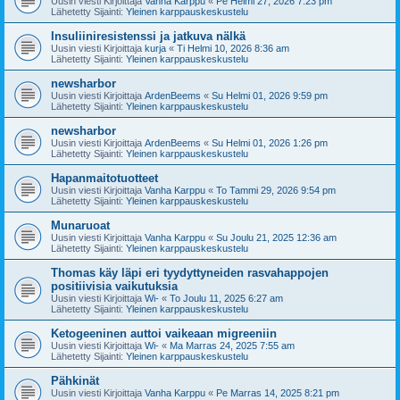
Uusin viesti Kirjoittaja
Vanha Karppu
«
Pe Helmi 27, 2026 7:23 pm
Lähetetty Sijainti:
Yleinen karppauskeskustelu
Insuliiniresistenssi ja jatkuva nälkä
Uusin viesti Kirjoittaja
kurja
«
Ti Helmi 10, 2026 8:36 am
Lähetetty Sijainti:
Yleinen karppauskeskustelu
newsharbor
Uusin viesti Kirjoittaja
ArdenBeems
«
Su Helmi 01, 2026 9:59 pm
Lähetetty Sijainti:
Yleinen karppauskeskustelu
newsharbor
Uusin viesti Kirjoittaja
ArdenBeems
«
Su Helmi 01, 2026 1:26 pm
Lähetetty Sijainti:
Yleinen karppauskeskustelu
Hapanmaitotuotteet
Uusin viesti Kirjoittaja
Vanha Karppu
«
To Tammi 29, 2026 9:54 pm
Lähetetty Sijainti:
Yleinen karppauskeskustelu
Munaruoat
Uusin viesti Kirjoittaja
Vanha Karppu
«
Su Joulu 21, 2025 12:36 am
Lähetetty Sijainti:
Yleinen karppauskeskustelu
Thomas käy läpi eri tyydyttyneiden rasvahappojen
positiivisia vaikutuksia
Uusin viesti Kirjoittaja
Wi-
«
To Joulu 11, 2025 6:27 am
Lähetetty Sijainti:
Yleinen karppauskeskustelu
Ketogeeninen auttoi vaikeaan migreeniin
Uusin viesti Kirjoittaja
Wi-
«
Ma Marras 24, 2025 7:55 am
Lähetetty Sijainti:
Yleinen karppauskeskustelu
Pähkinät
Uusin viesti Kirjoittaja
Vanha Karppu
«
Pe Marras 14, 2025 8:21 pm