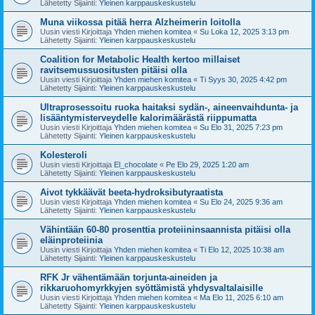
Lähetetty Sijainti:
Yleinen karppauskeskustelu
Muna viikossa pitää herra Alzheimerin loitolla
Uusin viesti Kirjoittaja
Yhden miehen komitea
«
Su Loka 12, 2025 3:13 pm
Lähetetty Sijainti:
Yleinen karppauskeskustelu
Coalition for Metabolic Health kertoo millaiset
ravitsemussuositusten pitäisi olla
Uusin viesti Kirjoittaja
Yhden miehen komitea
«
Ti Syys 30, 2025 4:42 pm
Lähetetty Sijainti:
Yleinen karppauskeskustelu
Ultraprosessoitu ruoka haitaksi sydän-, aineenvaihdunta- ja
lisääntymisterveydelle kalorimäärästä riippumatta
Uusin viesti Kirjoittaja
Yhden miehen komitea
«
Su Elo 31, 2025 7:23 pm
Lähetetty Sijainti:
Yleinen karppauskeskustelu
Kolesteroli
Uusin viesti Kirjoittaja
El_chocolate
«
Pe Elo 29, 2025 1:20 am
Lähetetty Sijainti:
Yleinen karppauskeskustelu
Aivot tykkäävät beeta-hydroksibutyraatista
Uusin viesti Kirjoittaja
Yhden miehen komitea
«
Su Elo 24, 2025 9:36 am
Lähetetty Sijainti:
Yleinen karppauskeskustelu
Vähintään 60-80 prosenttia proteiininsaannista pitäisi olla
eläinproteiinia
Uusin viesti Kirjoittaja
Yhden miehen komitea
«
Ti Elo 12, 2025 10:38 am
Lähetetty Sijainti:
Yleinen karppauskeskustelu
RFK Jr vähentämään torjunta-aineiden ja
rikkaruohomyrkkyjen syöttämistä yhdysvaltalaisille
Uusin viesti Kirjoittaja
Yhden miehen komitea
«
Ma Elo 11, 2025 6:10 am
Lähetetty Sijainti:
Yleinen karppauskeskustelu