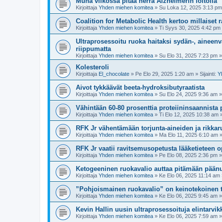
Muna viikossa pitää herra Alzheimerin loitolla
Kirjoittaja
Yhden miehen komitea
»
Su Loka 12, 2025 3:13 pm
Coalition for Metabolic Health kertoo millaiset 
Kirjoittaja
Yhden miehen komitea
»
Ti Syys 30, 2025 4:42 pm
Ultraprosessoitu ruoka haitaksi sydän-, aineenv
riippumatta
Kirjoittaja
Yhden miehen komitea
»
Su Elo 31, 2025 7:23 pm
» 
Kolesteroli
Kirjoittaja
El_chocolate
»
Pe Elo 29, 2025 1:20 am
» Sijainti:
Y
Aivot tykkäävät beeta-hydroksibutyraatista
Kirjoittaja
Yhden miehen komitea
»
Su Elo 24, 2025 9:36 am
» 
Vähintään 60-80 prosenttia proteiininsaannista pi
Kirjoittaja
Yhden miehen komitea
»
Ti Elo 12, 2025 10:38 am
»
RFK Jr vähentämään torjunta-aineiden ja rikkar
Kirjoittaja
Yhden miehen komitea
»
Ma Elo 11, 2025 6:10 am
»
RFK Jr vaatii ravitsemusopetusta lääketieteen o
Kirjoittaja
Yhden miehen komitea
»
Pe Elo 08, 2025 2:36 pm
» 
Ketogeeninen ruokavalio auttaa pitämään pään
Kirjoittaja
Yhden miehen komitea
»
Ke Elo 06, 2025 11:14 am
”Pohjoismainen ruokavalio” on keinotekoinen 
Kirjoittaja
Yhden miehen komitea
»
Ke Elo 06, 2025 9:45 am
» 
Kevin Hallin uusin ultraprosessoituja elintarvik
Kirjoittaja
Yhden miehen komitea
»
Ke Elo 06, 2025 7:59 am
» 