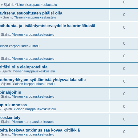
0
» Sijainti:
Yleinen karppauskeskustelu
ravitsemussuositusten pitäisi olla
0
» Sijainti:
Yleinen karppauskeskustelu
aihdunta- ja lisääntymisterveydelle kalorimäärästä
0
Sijainti:
Yleinen karppauskeskustelu
0
leinen karppauskeskustelu
0
Sijainti:
Yleinen karppauskeskustelu
täisi olla eläinproteiinia
0
 Sijainti:
Yleinen karppauskeskustelu
uohomyrkkyjen syöttämistä yhdysvaltalaisille
0
 Sijainti:
Yleinen karppauskeskustelu
pinahjoihin
0
Sijainti:
Yleinen karppauskeskustelu
upin kunnossa
0
» Sijainti:
Yleinen karppauskeskustelu
teeskentely
0
Sijainti:
Yleinen karppauskeskustelu
keita koskeva tutkimus saa kovaa kritiikkiä
0
Sijainti:
Yleinen karppauskeskustelu