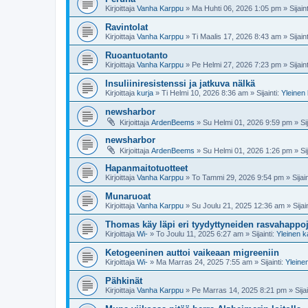
Kirjoittaja
Vanha Karppu
»
Ma Huhti 06, 2026 1:05 pm
» Sijain
Ravintolat
Kirjoittaja
Vanha Karppu
»
Ti Maalis 17, 2026 8:43 am
» Sijain
Ruoantuotanto
Kirjoittaja
Vanha Karppu
»
Pe Helmi 27, 2026 7:23 pm
» Sijain
Insuliiniresistenssi ja jatkuva nälkä
Kirjoittaja
kurja
»
Ti Helmi 10, 2026 8:36 am
» Sijainti:
Yleinen
newsharbor
Kirjoittaja
ArdenBeems
»
Su Helmi 01, 2026 9:59 pm
» Sij
newsharbor
Kirjoittaja
ArdenBeems
»
Su Helmi 01, 2026 1:26 pm
» Sij
Hapanmaitotuotteet
Kirjoittaja
Vanha Karppu
»
To Tammi 29, 2026 9:54 pm
» Sijain
Munaruoat
Kirjoittaja
Vanha Karppu
»
Su Joulu 21, 2025 12:36 am
» Sijai
Thomas käy läpi eri tyydyttyneiden rasvahappoje
Kirjoittaja
Wi-
»
To Joulu 11, 2025 6:27 am
» Sijainti:
Yleinen 
Ketogeeninen auttoi vaikeaan migreeniin
Kirjoittaja
Wi-
»
Ma Marras 24, 2025 7:55 am
» Sijainti:
Yleine
Pähkinät
Kirjoittaja
Vanha Karppu
»
Pe Marras 14, 2025 8:21 pm
» Sijai