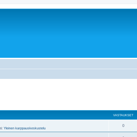
VASTAUKSET
0
ti:
Yleinen karppauskeskustelu