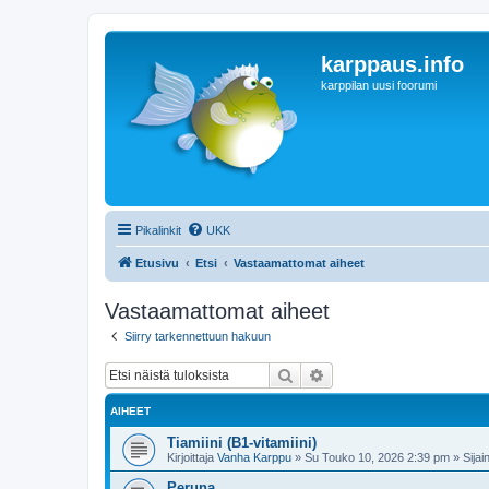
karppaus.info
karppilan uusi foorumi
Pikalinkit
UKK
Etusivu
Etsi
Vastaamattomat aiheet
Vastaamattomat aiheet
Siirry tarkennettuun hakuun
Etsi
Tarkennettu haku
AIHEET
Tiamiini (B1-vitamiini)
Kirjoittaja
Vanha Karppu
»
Su Touko 10, 2026 2:39 pm
» Sijain
Peruna