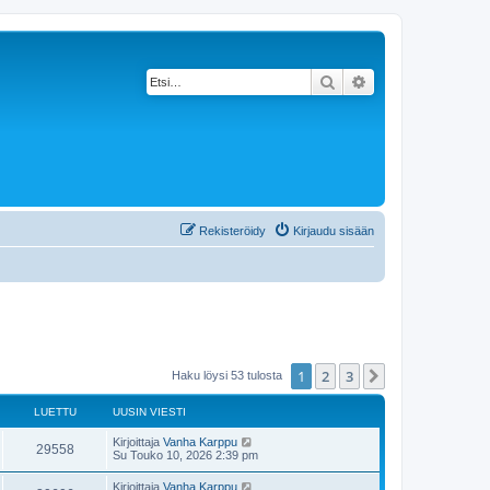
Etsi
Tarkennettu haku
Rekisteröidy
Kirjaudu sisään
1
2
3
Seuraava
Haku löysi 53 tulosta
LUETTU
UUSIN VIESTI
Kirjoittaja
Vanha Karppu
29558
Su Touko 10, 2026 2:39 pm
Kirjoittaja
Vanha Karppu