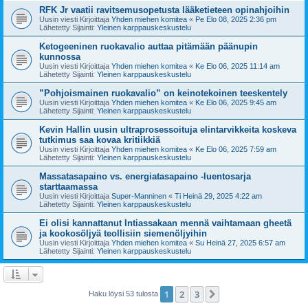
RFK Jr vaatii ravitsemusopetusta lääketieteen opinahjoihin
Uusin viesti Kirjoittaja
Yhden miehen komitea
«
Pe Elo 08, 2025 2:36 pm
Lähetetty Sijainti:
Yleinen karppauskeskustelu
Ketogeeninen ruokavalio auttaa pitämään päänupin
kunnossa
Uusin viesti Kirjoittaja
Yhden miehen komitea
«
Ke Elo 06, 2025 11:14 am
Lähetetty Sijainti:
Yleinen karppauskeskustelu
”Pohjoismainen ruokavalio” on keinotekoinen teeskentely
Uusin viesti Kirjoittaja
Yhden miehen komitea
«
Ke Elo 06, 2025 9:45 am
Lähetetty Sijainti:
Yleinen karppauskeskustelu
Kevin Hallin uusin ultraprosessoituja elintarvikkeita koskeva
tutkimus saa kovaa kritiikkiä
Uusin viesti Kirjoittaja
Yhden miehen komitea
«
Ke Elo 06, 2025 7:59 am
Lähetetty Sijainti:
Yleinen karppauskeskustelu
Massatasapaino vs. energiatasapaino -luentosarja
starttaamassa
Uusin viesti Kirjoittaja
Super-Manninen
«
Ti Heinä 29, 2025 4:22 am
Lähetetty Sijainti:
Yleinen karppauskeskustelu
Ei olisi kannattanut Intiassakaan mennä vaihtamaan gheetä
ja kookosöljyä teollisiin siemenöljyihin
Uusin viesti Kirjoittaja
Yhden miehen komitea
«
Su Heinä 27, 2025 6:57 am
Lähetetty Sijainti:
Yleinen karppauskeskustelu
1
2
3
Seuraava
Haku löysi 53 tulosta