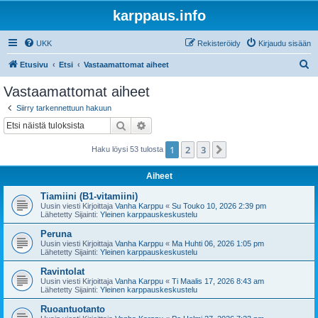
karppaus.info
UKK
Rekisteröidy
Kirjaudu sisään
E
Etusivu
Etsi
Vastaamattomat aiheet
t
Vastaamattomat aiheet
s
Siirry tarkennettuun hakuun
i
Etsi
Tarkennettu haku
1
2
3
Seuraava
Haku löysi 53 tulosta
Aiheet
Tiamiini (B1-vitamiini)
Uusin viesti Kirjoittaja
Vanha Karppu
«
Su Touko 10, 2026 2:39 pm
Lähetetty Sijainti:
Yleinen karppauskeskustelu
Peruna
Uusin viesti Kirjoittaja
Vanha Karppu
«
Ma Huhti 06, 2026 1:05 pm
Lähetetty Sijainti:
Yleinen karppauskeskustelu
Ravintolat
Uusin viesti Kirjoittaja
Vanha Karppu
«
Ti Maalis 17, 2026 8:43 am
Lähetetty Sijainti:
Yleinen karppauskeskustelu
Ruoantuotanto