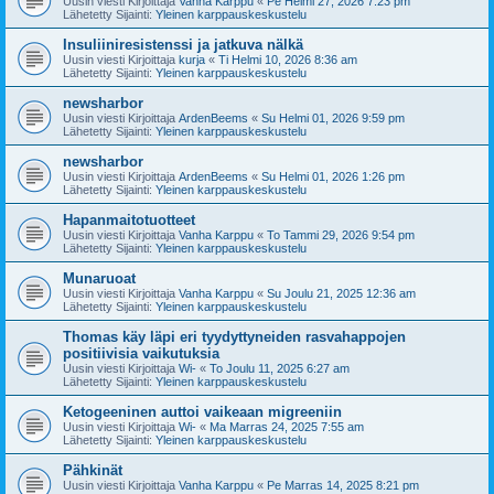
Uusin viesti Kirjoittaja
Vanha Karppu
«
Pe Helmi 27, 2026 7:23 pm
Lähetetty Sijainti:
Yleinen karppauskeskustelu
Insuliiniresistenssi ja jatkuva nälkä
Uusin viesti Kirjoittaja
kurja
«
Ti Helmi 10, 2026 8:36 am
Lähetetty Sijainti:
Yleinen karppauskeskustelu
newsharbor
Uusin viesti Kirjoittaja
ArdenBeems
«
Su Helmi 01, 2026 9:59 pm
Lähetetty Sijainti:
Yleinen karppauskeskustelu
newsharbor
Uusin viesti Kirjoittaja
ArdenBeems
«
Su Helmi 01, 2026 1:26 pm
Lähetetty Sijainti:
Yleinen karppauskeskustelu
Hapanmaitotuotteet
Uusin viesti Kirjoittaja
Vanha Karppu
«
To Tammi 29, 2026 9:54 pm
Lähetetty Sijainti:
Yleinen karppauskeskustelu
Munaruoat
Uusin viesti Kirjoittaja
Vanha Karppu
«
Su Joulu 21, 2025 12:36 am
Lähetetty Sijainti:
Yleinen karppauskeskustelu
Thomas käy läpi eri tyydyttyneiden rasvahappojen
positiivisia vaikutuksia
Uusin viesti Kirjoittaja
Wi-
«
To Joulu 11, 2025 6:27 am
Lähetetty Sijainti:
Yleinen karppauskeskustelu
Ketogeeninen auttoi vaikeaan migreeniin
Uusin viesti Kirjoittaja
Wi-
«
Ma Marras 24, 2025 7:55 am
Lähetetty Sijainti:
Yleinen karppauskeskustelu
Pähkinät
Uusin viesti Kirjoittaja
Vanha Karppu
«
Pe Marras 14, 2025 8:21 pm