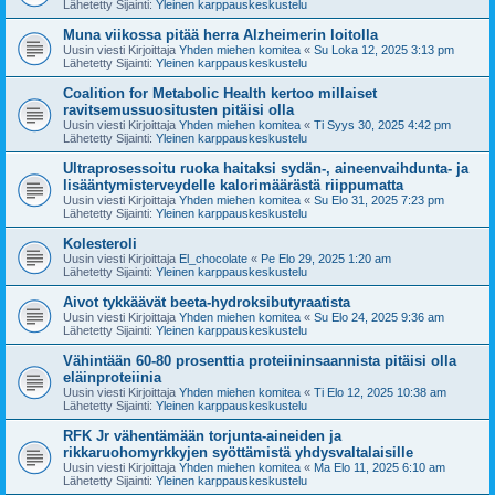
Lähetetty Sijainti:
Yleinen karppauskeskustelu
Muna viikossa pitää herra Alzheimerin loitolla
Uusin viesti Kirjoittaja
Yhden miehen komitea
«
Su Loka 12, 2025 3:13 pm
Lähetetty Sijainti:
Yleinen karppauskeskustelu
Coalition for Metabolic Health kertoo millaiset
ravitsemussuositusten pitäisi olla
Uusin viesti Kirjoittaja
Yhden miehen komitea
«
Ti Syys 30, 2025 4:42 pm
Lähetetty Sijainti:
Yleinen karppauskeskustelu
Ultraprosessoitu ruoka haitaksi sydän-, aineenvaihdunta- ja
lisääntymisterveydelle kalorimäärästä riippumatta
Uusin viesti Kirjoittaja
Yhden miehen komitea
«
Su Elo 31, 2025 7:23 pm
Lähetetty Sijainti:
Yleinen karppauskeskustelu
Kolesteroli
Uusin viesti Kirjoittaja
El_chocolate
«
Pe Elo 29, 2025 1:20 am
Lähetetty Sijainti:
Yleinen karppauskeskustelu
Aivot tykkäävät beeta-hydroksibutyraatista
Uusin viesti Kirjoittaja
Yhden miehen komitea
«
Su Elo 24, 2025 9:36 am
Lähetetty Sijainti:
Yleinen karppauskeskustelu
Vähintään 60-80 prosenttia proteiininsaannista pitäisi olla
eläinproteiinia
Uusin viesti Kirjoittaja
Yhden miehen komitea
«
Ti Elo 12, 2025 10:38 am
Lähetetty Sijainti:
Yleinen karppauskeskustelu
RFK Jr vähentämään torjunta-aineiden ja
rikkaruohomyrkkyjen syöttämistä yhdysvaltalaisille
Uusin viesti Kirjoittaja
Yhden miehen komitea
«
Ma Elo 11, 2025 6:10 am
Lähetetty Sijainti:
Yleinen karppauskeskustelu