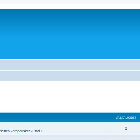
VASTAUKSET
2
Yleinen karppauskeskustelu