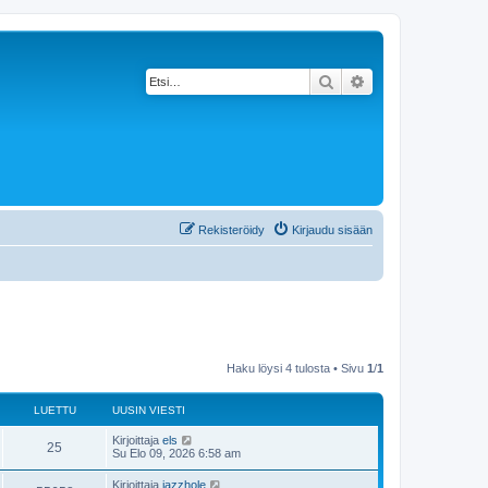
Etsi
Tarkennettu haku
Rekisteröidy
Kirjaudu sisään
Haku löysi 4 tulosta • Sivu
1
/
1
LUETTU
UUSIN VIESTI
Kirjoittaja
els
25
Su Elo 09, 2026 6:58 am
Kirjoittaja
jazzhole