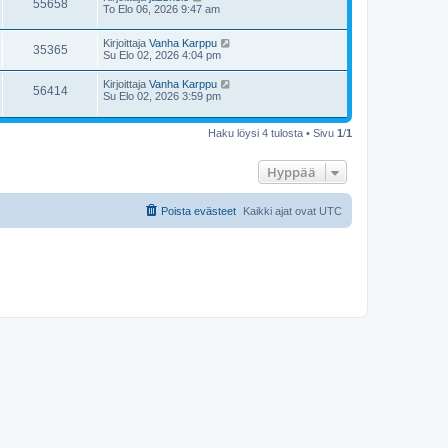
55658
To Elo 06, 2026 9:47 am
Kirjoittaja
Vanha Karppu
35365
Su Elo 02, 2026 4:04 pm
Kirjoittaja
Vanha Karppu
56414
Su Elo 02, 2026 3:59 pm
Haku löysi 4 tulosta • Sivu
1
/
1
Hyppää
Poista evästeet
Kaikki ajat ovat
UTC