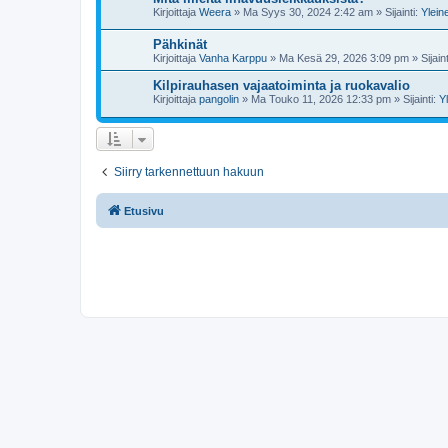
Kirjoittaja
Weera
»
Ma Syys 30, 2024 2:42 am
» Sijainti:
Ylein
Pähkinät
Kirjoittaja
Vanha Karppu
»
Ma Kesä 29, 2026 3:09 pm
» Sijain
Kilpirauhasen vajaatoiminta ja ruokavalio
Kirjoittaja
pangolin
»
Ma Touko 11, 2026 12:33 pm
» Sijainti:
Y
Siirry tarkennettuun hakuun
Etusivu