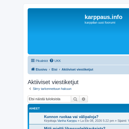
karppaus.info
karppilan uusi foorumi
Pikalinkit
UKK
Etusivu
Etsi
Aktiiviset viestiketjut
Aktiiviset viestiketjut
Siirry tarkennettuun hakuun
Etsi
Tarkennettu haku
AIHEET
Kunnon ruokaa vai välipaloja?
Kirjoittaja
Vanha Karppu
»
La Elo 08, 2026 5:22 pm
» Sijainti:
Mitä mieltä lihavuusleikkauksista?