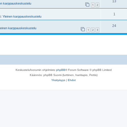
13
en karppauskeskustelu
1
2
1
ti:
Yleinen karppauskeskustelu
24
leinen karppauskeskustelu
1
2
3
Keskustelufoorumin ohjelmisto
phpBB
® Forum Software © phpBB Limited
Käännös: phpBB Suomi (lurttinen, harritapio, Pettis)
Yksityisyys
|
Ehdot