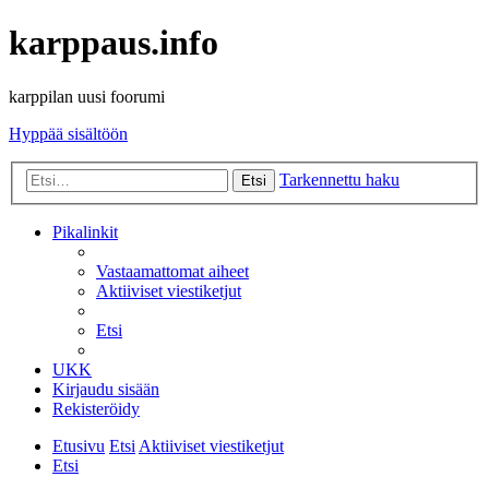
karppaus.info
karppilan uusi foorumi
Hyppää sisältöön
Tarkennettu haku
Etsi
Pikalinkit
Vastaamattomat aiheet
Aktiiviset viestiketjut
Etsi
UKK
Kirjaudu sisään
Rekisteröidy
Etusivu
Etsi
Aktiiviset viestiketjut
Etsi