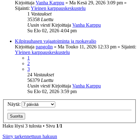
Kirjoittaja
Vanha Karppu
»
Ma Kesä 29, 2026 3:09 pm
»
Sijainti:
Yleinen karppauskeskustelu
1
Vastaukset
35358
Luettu
Uusin viesti
Kirjoittaja
Vanha Karppu
Su Elo 02, 2026 4:04 pm
Kilpirauhasen vajaatoiminta ja ruokavalio
Kirjoittaja
pangolin
»
Ma Touko 11, 2026 12:33 pm
» Sijainti:
Yleinen karppauskeskustelu
1
2
3
24
Vastaukset
56379
Luettu
Uusin viesti
Kirjoittaja
Vanha Karppu
Su Elo 02, 2026 3:59 pm
Näytä:
Haku löysi 3 tulosta • Sivu
1
/
1
Siirry tarkennettuun hakuun