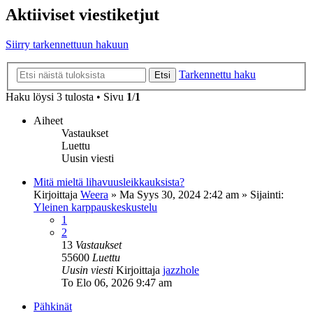
Aktiiviset viestiketjut
Siirry tarkennettuun hakuun
Tarkennettu haku
Etsi
Haku löysi 3 tulosta • Sivu
1
/
1
Aiheet
Vastaukset
Luettu
Uusin viesti
Mitä mieltä lihavuusleikkauksista?
Kirjoittaja
Weera
»
Ma Syys 30, 2024 2:42 am
» Sijainti:
Yleinen karppauskeskustelu
1
2
13
Vastaukset
55600
Luettu
Uusin viesti
Kirjoittaja
jazzhole
To Elo 06, 2026 9:47 am
Pähkinät