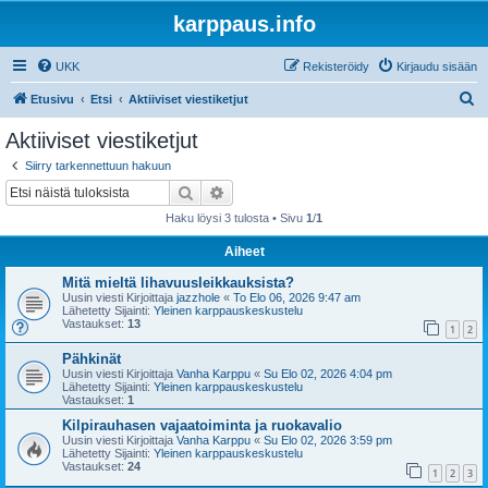
karppaus.info
UKK
Rekisteröidy
Kirjaudu sisään
E
Etusivu
Etsi
Aktiiviset viestiketjut
t
Aktiiviset viestiketjut
s
Siirry tarkennettuun hakuun
i
Etsi
Tarkennettu haku
Haku löysi 3 tulosta • Sivu
1
/
1
Aiheet
Mitä mieltä lihavuusleikkauksista?
Uusin viesti Kirjoittaja
jazzhole
«
To Elo 06, 2026 9:47 am
Lähetetty Sijainti:
Yleinen karppauskeskustelu
Vastaukset:
13
1
2
Pähkinät
Uusin viesti Kirjoittaja
Vanha Karppu
«
Su Elo 02, 2026 4:04 pm
Lähetetty Sijainti:
Yleinen karppauskeskustelu
Vastaukset:
1
Kilpirauhasen vajaatoiminta ja ruokavalio
Uusin viesti Kirjoittaja
Vanha Karppu
«
Su Elo 02, 2026 3:59 pm
Lähetetty Sijainti:
Yleinen karppauskeskustelu
Vastaukset:
24
1
2
3