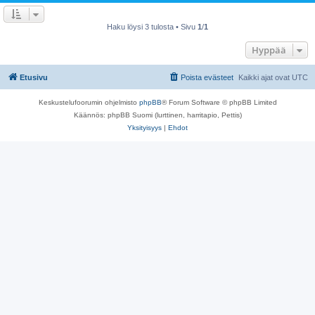
Haku löysi 3 tulosta • Sivu
1
/
1
Hyppää
Etusivu
Poista evästeet
Kaikki ajat ovat
UTC
Keskustelufoorumin ohjelmisto
phpBB
® Forum Software © phpBB Limited
Käännös: phpBB Suomi (lurttinen, harritapio, Pettis)
Yksityisyys
|
Ehdot