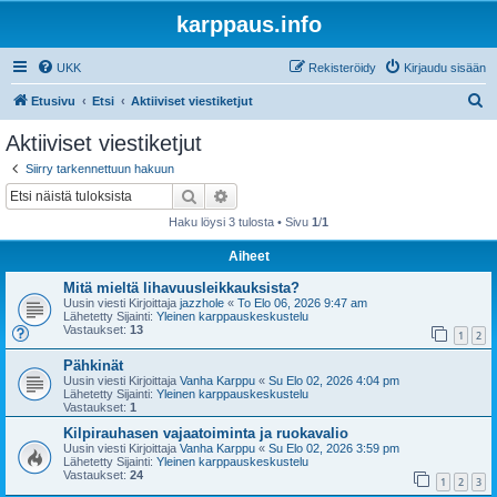
karppaus.info
UKK
Rekisteröidy
Kirjaudu sisään
E
Etusivu
Etsi
Aktiiviset viestiketjut
t
Aktiiviset viestiketjut
s
Siirry tarkennettuun hakuun
i
Etsi
Tarkennettu haku
Haku löysi 3 tulosta • Sivu
1
/
1
Aiheet
Mitä mieltä lihavuusleikkauksista?
Uusin viesti Kirjoittaja
jazzhole
«
To Elo 06, 2026 9:47 am
Lähetetty Sijainti:
Yleinen karppauskeskustelu
Vastaukset:
13
1
2
Pähkinät
Uusin viesti Kirjoittaja
Vanha Karppu
«
Su Elo 02, 2026 4:04 pm
Lähetetty Sijainti:
Yleinen karppauskeskustelu
Vastaukset:
1
Kilpirauhasen vajaatoiminta ja ruokavalio
Uusin viesti Kirjoittaja
Vanha Karppu
«
Su Elo 02, 2026 3:59 pm
Lähetetty Sijainti:
Yleinen karppauskeskustelu
Vastaukset:
24
1
2
3