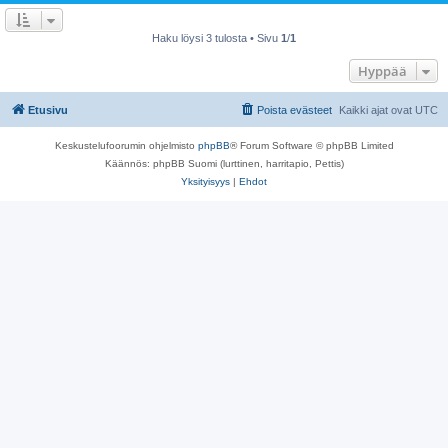
Haku löysi 3 tulosta • Sivu
1
/
1
Hyppää
Etusivu
Poista evästeet
Kaikki ajat ovat
UTC
Keskustelufoorumin ohjelmisto
phpBB
® Forum Software © phpBB Limited
Käännös: phpBB Suomi (lurttinen, harritapio, Pettis)
Yksityisyys
|
Ehdot