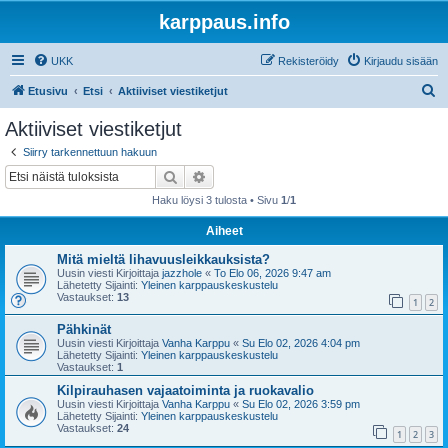
karppaus.info
UKK
Rekisteröidy
Kirjaudu sisään
E
Etusivu
Etsi
Aktiiviset viestiketjut
t
Aktiiviset viestiketjut
s
Siirry tarkennettuun hakuun
i
Etsi
Tarkennettu haku
Haku löysi 3 tulosta • Sivu
1
/
1
Aiheet
Mitä mieltä lihavuusleikkauksista?
Uusin viesti Kirjoittaja
jazzhole
«
To Elo 06, 2026 9:47 am
Lähetetty Sijainti:
Yleinen karppauskeskustelu
Vastaukset:
13
1
2
Pähkinät
Uusin viesti Kirjoittaja
Vanha Karppu
«
Su Elo 02, 2026 4:04 pm
Lähetetty Sijainti:
Yleinen karppauskeskustelu
Vastaukset:
1
Kilpirauhasen vajaatoiminta ja ruokavalio
Uusin viesti Kirjoittaja
Vanha Karppu
«
Su Elo 02, 2026 3:59 pm
Lähetetty Sijainti:
Yleinen karppauskeskustelu
Vastaukset:
24
1
2
3