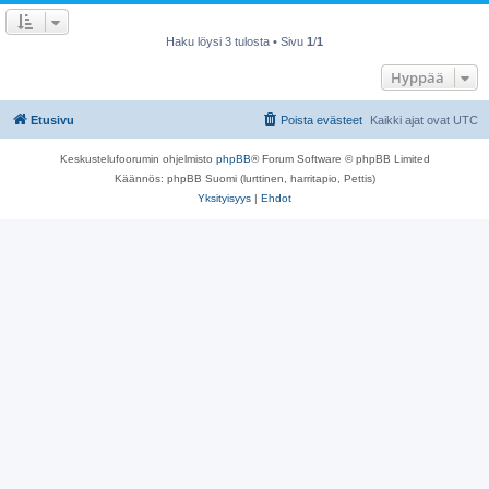
Haku löysi 3 tulosta • Sivu
1
/
1
Hyppää
Etusivu
Poista evästeet
Kaikki ajat ovat
UTC
Keskustelufoorumin ohjelmisto
phpBB
® Forum Software © phpBB Limited
Käännös: phpBB Suomi (lurttinen, harritapio, Pettis)
Yksityisyys
|
Ehdot