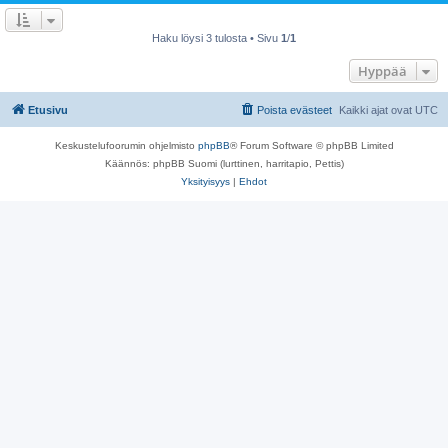
Haku löysi 3 tulosta • Sivu
1
/
1
Hyppää
Etusivu
Poista evästeet
Kaikki ajat ovat
UTC
Keskustelufoorumin ohjelmisto
phpBB
® Forum Software © phpBB Limited
Käännös: phpBB Suomi (lurttinen, harritapio, Pettis)
Yksityisyys
|
Ehdot