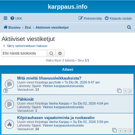
karppaus.info
UKK
Rekisteröidy
Kirjaudu sisään
E
Etusivu
Etsi
Aktiiviset viestiketjut
t
Aktiiviset viestiketjut
s
Siirry tarkennettuun hakuun
i
Etsi
Tarkennettu haku
Haku löysi 3 tulosta • Sivu
1
/
1
Aiheet
Mitä mieltä lihavuusleikkauksista?
Uusin viesti Kirjoittaja
jazzhole
«
To Elo 06, 2026 9:47 am
Lähetetty Sijainti:
Yleinen karppauskeskustelu
Vastaukset:
13
1
2
Pähkinät
Uusin viesti Kirjoittaja
Vanha Karppu
«
Su Elo 02, 2026 4:04 pm
Lähetetty Sijainti:
Yleinen karppauskeskustelu
Vastaukset:
1
Kilpirauhasen vajaatoiminta ja ruokavalio
Uusin viesti Kirjoittaja
Vanha Karppu
«
Su Elo 02, 2026 3:59 pm
Lähetetty Sijainti:
Yleinen karppauskeskustelu
Vastaukset:
24
1
2
3