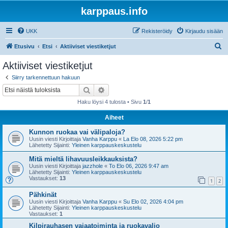
karppaus.info
UKK
Rekisteröidy
Kirjaudu sisään
E
Etusivu
Etsi
Aktiiviset viestiketjut
t
Aktiiviset viestiketjut
s
Siirry tarkennettuun hakuun
i
Etsi
Tarkennettu haku
Haku löysi 4 tulosta • Sivu
1
/
1
Aiheet
Kunnon ruokaa vai välipaloja?
Uusin viesti Kirjoittaja
Vanha Karppu
«
La Elo 08, 2026 5:22 pm
Lähetetty Sijainti:
Yleinen karppauskeskustelu
Mitä mieltä lihavuusleikkauksista?
Uusin viesti Kirjoittaja
jazzhole
«
To Elo 06, 2026 9:47 am
Lähetetty Sijainti:
Yleinen karppauskeskustelu
Vastaukset:
13
1
2
Pähkinät
Uusin viesti Kirjoittaja
Vanha Karppu
«
Su Elo 02, 2026 4:04 pm
Lähetetty Sijainti:
Yleinen karppauskeskustelu
Vastaukset:
1
Kilpirauhasen vajaatoiminta ja ruokavalio