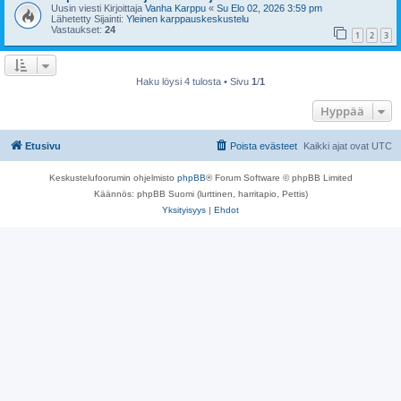
Uusin viesti Kirjoittaja
Vanha Karppu
«
Su Elo 02, 2026 3:59 pm
Lähetetty Sijainti:
Yleinen karppauskeskustelu
Vastaukset:
24
1
2
3
Haku löysi 4 tulosta • Sivu
1
/
1
Hyppää
Etusivu
Poista evästeet
Kaikki ajat ovat
UTC
Keskustelufoorumin ohjelmisto
phpBB
® Forum Software © phpBB Limited
Käännös: phpBB Suomi (lurttinen, harritapio, Pettis)
Yksityisyys
|
Ehdot