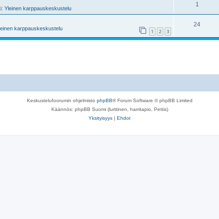
1
ti:
Yleinen karppauskeskustelu
24
leinen karppauskeskustelu
1
2
3
Keskustelufoorumin ohjelmisto
phpBB
® Forum Software © phpBB Limited
Käännös: phpBB Suomi (lurttinen, harritapio, Pettis)
Yksityisyys
|
Ehdot