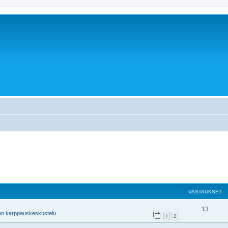
VASTAUKSET
13
en karppauskeskustelu
1
2