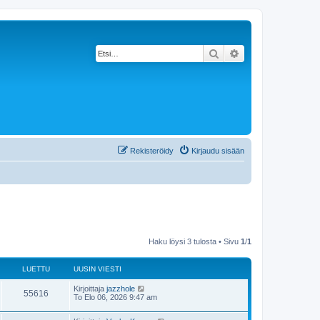
Etsi
Tarkennettu haku
Rekisteröidy
Kirjaudu sisään
Haku löysi 3 tulosta • Sivu
1
/
1
LUETTU
UUSIN VIESTI
Kirjoittaja
jazzhole
55616
To Elo 06, 2026 9:47 am