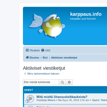
karppaus.info
karppilan uusi foorumi
Pikalinkit
UKK
Etusivu
Etsi
Aktiiviset viestiketjut
Aktiiviset viestiketjut
Siirry tarkennettuun hakuun
Etsi
Tarkennettu haku
AIHEET
Mitä mieltä lihavuusleikkauksista?
Kirjoittaja
Weera
»
Ma Syys 30, 2024 2:42 am
» Sijainti:
Ylein