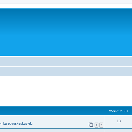
VASTAUKSET
13
en karppauskeskustelu
1
2