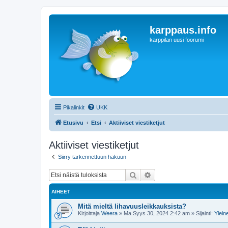
karppaus.info
karppilan uusi foorumi
Pikalinkit
UKK
Etusivu
Etsi
Aktiiviset viestiketjut
Aktiiviset viestiketjut
Siirry tarkennettuun hakuun
Etsi
Tarkennettu haku
AIHEET
Mitä mieltä lihavuusleikkauksista?
Kirjoittaja
Weera
»
Ma Syys 30, 2024 2:42 am
» Sijainti:
Ylein