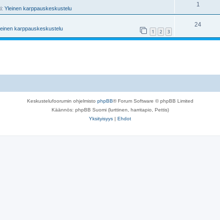
1
ti:
Yleinen karppauskeskustelu
24
leinen karppauskeskustelu
1
2
3
Keskustelufoorumin ohjelmisto
phpBB
® Forum Software © phpBB Limited
Käännös: phpBB Suomi (lurttinen, harritapio, Pettis)
Yksityisyys
|
Ehdot