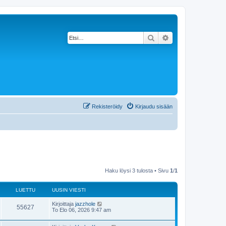
Etsi
Tarkennettu haku
Rekisteröidy
Kirjaudu sisään
Haku löysi 3 tulosta • Sivu
1
/
1
LUETTU
UUSIN VIESTI
Kirjoittaja
jazzhole
55627
To Elo 06, 2026 9:47 am