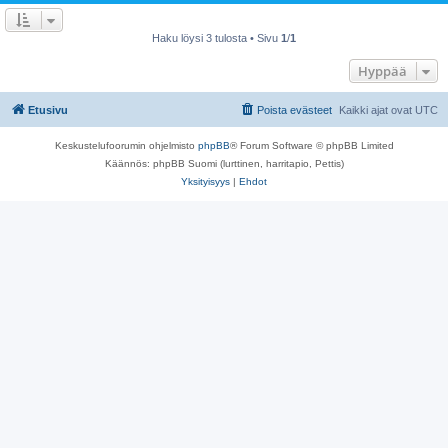
Haku löysi 3 tulosta • Sivu
1
/
1
Hyppää
Etusivu
Poista evästeet
Kaikki ajat ovat
UTC
Keskustelufoorumin ohjelmisto
phpBB
® Forum Software © phpBB Limited
Käännös: phpBB Suomi (lurttinen, harritapio, Pettis)
Yksityisyys
|
Ehdot