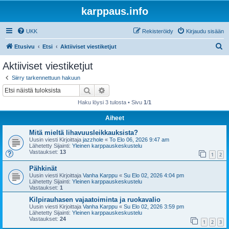
karppaus.info
UKK
Rekisteröidy
Kirjaudu sisään
E
Etusivu
Etsi
Aktiiviset viestiketjut
t
Aktiiviset viestiketjut
s
Siirry tarkennettuun hakuun
i
Etsi
Tarkennettu haku
Haku löysi 3 tulosta • Sivu
1
/
1
Aiheet
Mitä mieltä lihavuusleikkauksista?
Uusin viesti Kirjoittaja
jazzhole
«
To Elo 06, 2026 9:47 am
Lähetetty Sijainti:
Yleinen karppauskeskustelu
Vastaukset:
13
1
2
Pähkinät
Uusin viesti Kirjoittaja
Vanha Karppu
«
Su Elo 02, 2026 4:04 pm
Lähetetty Sijainti:
Yleinen karppauskeskustelu
Vastaukset:
1
Kilpirauhasen vajaatoiminta ja ruokavalio
Uusin viesti Kirjoittaja
Vanha Karppu
«
Su Elo 02, 2026 3:59 pm
Lähetetty Sijainti:
Yleinen karppauskeskustelu
Vastaukset:
24
1
2
3