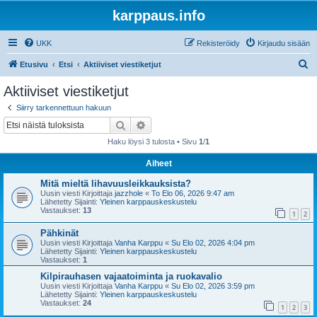
karppaus.info
UKK
Rekisteröidy
Kirjaudu sisään
E
Etusivu
Etsi
Aktiiviset viestiketjut
t
Aktiiviset viestiketjut
s
Siirry tarkennettuun hakuun
i
Etsi
Tarkennettu haku
Haku löysi 3 tulosta • Sivu
1
/
1
Aiheet
Mitä mieltä lihavuusleikkauksista?
Uusin viesti Kirjoittaja
jazzhole
«
To Elo 06, 2026 9:47 am
Lähetetty Sijainti:
Yleinen karppauskeskustelu
Vastaukset:
13
1
2
Pähkinät
Uusin viesti Kirjoittaja
Vanha Karppu
«
Su Elo 02, 2026 4:04 pm
Lähetetty Sijainti:
Yleinen karppauskeskustelu
Vastaukset:
1
Kilpirauhasen vajaatoiminta ja ruokavalio
Uusin viesti Kirjoittaja
Vanha Karppu
«
Su Elo 02, 2026 3:59 pm
Lähetetty Sijainti:
Yleinen karppauskeskustelu
Vastaukset:
24
1
2
3