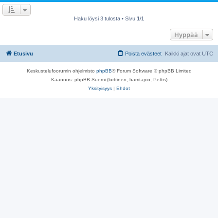
Haku löysi 3 tulosta • Sivu
1
/
1
Hyppää
Etusivu
Poista evästeet
Kaikki ajat ovat
UTC
Keskustelufoorumin ohjelmisto
phpBB
® Forum Software © phpBB Limited
Käännös: phpBB Suomi (lurttinen, harritapio, Pettis)
Yksityisyys
|
Ehdot