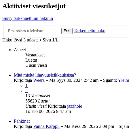
Aktiiviset viestiketjut
Siirry tarkennettuun hakuun
Tarkennettu haku
Etsi
Haku löysi 3 tulosta • Sivu
1
/
1
Aiheet
Vastaukset
Luettu
Uusin viesti
Mitä mieltä lihavuusleikkauksista?
Kirjoittaja
Weera
»
Ma Syys 30, 2024 2:42 am
» Sijainti:
Ylein
1
2
13
Vastaukset
55629
Luettu
Uusin viesti
Kirjoittaja
jazzhole
To Elo 06, 2026 9:47 am
Pähkinät
Kirjoittaja
Vanha Karppu
»
Ma Kesä 29, 2026 3:09 pm
» Sijain