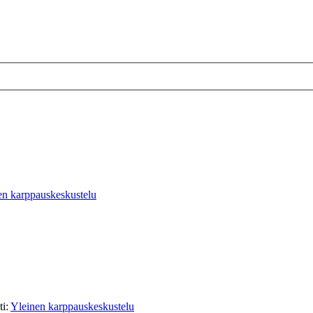
en karppauskeskustelu
ti:
Yleinen karppauskeskustelu