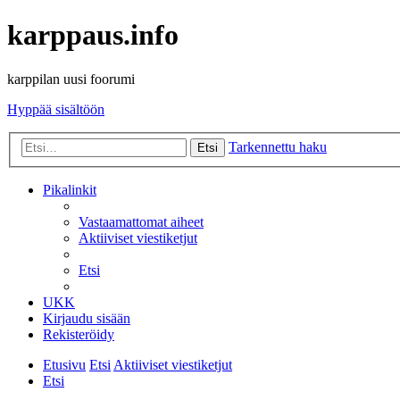
karppaus.info
karppilan uusi foorumi
Hyppää sisältöön
Tarkennettu haku
Etsi
Pikalinkit
Vastaamattomat aiheet
Aktiiviset viestiketjut
Etsi
UKK
Kirjaudu sisään
Rekisteröidy
Etusivu
Etsi
Aktiiviset viestiketjut
Etsi