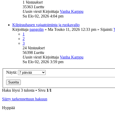
1
Vastaukset
35363
Luettu
Uusin viesti
Kirjoittaja
Vanha Karppu
Su Elo 02, 2026 4:04 pm
Kilpirauhasen vajaatoiminta ja ruokavalio
Kirjoittaja
pangolin
»
Ma Touko 11, 2026 12:33 pm
» Sijainti:
1
2
3
24
Vastaukset
56398
Luettu
Uusin viesti
Kirjoittaja
Vanha Karppu
Su Elo 02, 2026 3:59 pm
Näytä:
Haku löysi 3 tulosta • Sivu
1
/
1
Siirry tarkennettuun hakuun
Hyppää