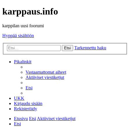
karppaus.info
karppilan uusi foorumi
Hyppää sisältöön
Tarkennettu haku
Etsi
Pikalinkit
Vastaamattomat aiheet
Aktiiviset viestiketjut
Etsi
UKK
Kirjaudu sisään
Rekisteröidy
Etusivu
Etsi
Aktiiviset viestiketjut
Etsi