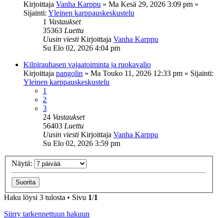
Kirjoittaja
Vanha Karppu
»
Ma Kesä 29, 2026 3:09 pm
»
Sijainti:
Yleinen karppauskeskustelu
1
Vastaukset
35363
Luettu
Uusin viesti
Kirjoittaja
Vanha Karppu
Su Elo 02, 2026 4:04 pm
Kilpirauhasen vajaatoiminta ja ruokavalio
Kirjoittaja
pangolin
»
Ma Touko 11, 2026 12:33 pm
» Sijainti:
Yleinen karppauskeskustelu
1
2
3
24
Vastaukset
56403
Luettu
Uusin viesti
Kirjoittaja
Vanha Karppu
Su Elo 02, 2026 3:59 pm
Näytä:
Haku löysi 3 tulosta • Sivu
1
/
1
Siirry tarkennettuun hakuun