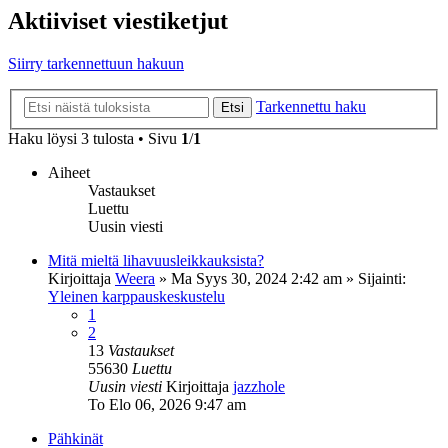
Aktiiviset viestiketjut
Siirry tarkennettuun hakuun
Tarkennettu haku
Etsi
Haku löysi 3 tulosta • Sivu
1
/
1
Aiheet
Vastaukset
Luettu
Uusin viesti
Mitä mieltä lihavuusleikkauksista?
Kirjoittaja
Weera
»
Ma Syys 30, 2024 2:42 am
» Sijainti:
Yleinen karppauskeskustelu
1
2
13
Vastaukset
55630
Luettu
Uusin viesti
Kirjoittaja
jazzhole
To Elo 06, 2026 9:47 am
Pähkinät