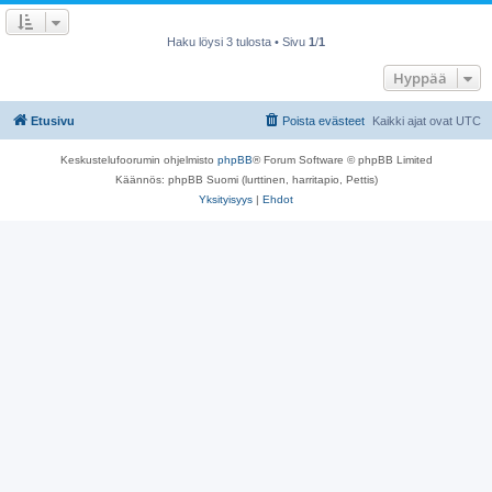
Haku löysi 3 tulosta • Sivu
1
/
1
Hyppää
Etusivu
Poista evästeet
Kaikki ajat ovat
UTC
Keskustelufoorumin ohjelmisto
phpBB
® Forum Software © phpBB Limited
Käännös: phpBB Suomi (lurttinen, harritapio, Pettis)
Yksityisyys
|
Ehdot