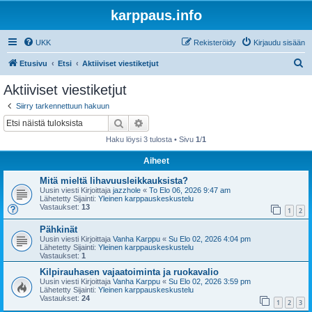
karppaus.info
UKK
Rekisteröidy
Kirjaudu sisään
E
Etusivu
Etsi
Aktiiviset viestiketjut
t
Aktiiviset viestiketjut
s
Siirry tarkennettuun hakuun
i
Etsi
Tarkennettu haku
Haku löysi 3 tulosta • Sivu
1
/
1
Aiheet
Mitä mieltä lihavuusleikkauksista?
Uusin viesti Kirjoittaja
jazzhole
«
To Elo 06, 2026 9:47 am
Lähetetty Sijainti:
Yleinen karppauskeskustelu
Vastaukset:
13
1
2
Pähkinät
Uusin viesti Kirjoittaja
Vanha Karppu
«
Su Elo 02, 2026 4:04 pm
Lähetetty Sijainti:
Yleinen karppauskeskustelu
Vastaukset:
1
Kilpirauhasen vajaatoiminta ja ruokavalio
Uusin viesti Kirjoittaja
Vanha Karppu
«
Su Elo 02, 2026 3:59 pm
Lähetetty Sijainti:
Yleinen karppauskeskustelu
Vastaukset:
24
1
2
3