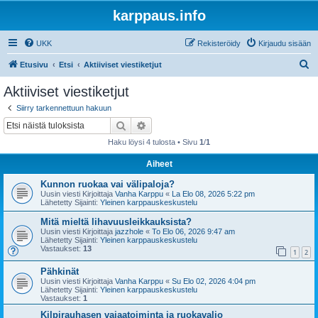
karppaus.info
UKK
Rekisteröidy
Kirjaudu sisään
E
Etusivu
Etsi
Aktiiviset viestiketjut
t
Aktiiviset viestiketjut
s
Siirry tarkennettuun hakuun
i
Etsi
Tarkennettu haku
Haku löysi 4 tulosta • Sivu
1
/
1
Aiheet
Kunnon ruokaa vai välipaloja?
Uusin viesti Kirjoittaja
Vanha Karppu
«
La Elo 08, 2026 5:22 pm
Lähetetty Sijainti:
Yleinen karppauskeskustelu
Mitä mieltä lihavuusleikkauksista?
Uusin viesti Kirjoittaja
jazzhole
«
To Elo 06, 2026 9:47 am
Lähetetty Sijainti:
Yleinen karppauskeskustelu
Vastaukset:
13
1
2
Pähkinät
Uusin viesti Kirjoittaja
Vanha Karppu
«
Su Elo 02, 2026 4:04 pm
Lähetetty Sijainti:
Yleinen karppauskeskustelu
Vastaukset:
1
Kilpirauhasen vajaatoiminta ja ruokavalio