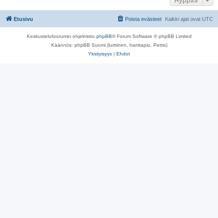
Hyppää
Etusivu
Poista evästeet
Kaikki ajat ovat
UTC
Keskustelufoorumin ohjelmisto
phpBB
® Forum Software © phpBB Limited
Käännös: phpBB Suomi (lurttinen, harritapio, Pettis)
Yksityisyys
|
Ehdot