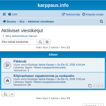
karppaus.info
UKK
Rekisteröidy
Kirjaudu sisään
E
Etusivu
Etsi
Aktiiviset viestiketjut
t
Aktiiviset viestiketjut
s
Siirry tarkennettuun hakuun
i
Etsi
Tarkennettu haku
Haku löysi 2 tulosta • Sivu
1
/
1
Aiheet
Pähkinät
Uusin viesti Kirjoittaja
Vanha Karppu
«
Su Elo 02, 2026 4:04 pm
Lähetetty Sijainti:
Yleinen karppauskeskustelu
Vastaukset:
1
Kilpirauhasen vajaatoiminta ja ruokavalio
Uusin viesti Kirjoittaja
Vanha Karppu
«
Su Elo 02, 2026 3:59 pm
Lähetetty Sijainti:
Yleinen karppauskeskustelu
Vastaukset:
24
1
2
3
Haku löysi 2 tulosta • Sivu
1
/
1